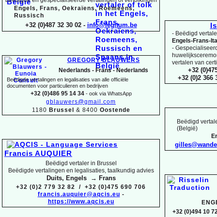
Engels, Frans, Oekraïens, Roemeens,
Russisch
+32 (0)487 32 30 02 -
info@legitum.be
I
-
Beëdigd vertaler
Engels-
Frans-
It
-
Gespecialiseerd 
huwelijksceremoni
GREGORY BLAUWERS
vertalen van cert
+32 (0)47
Nederlands -
Frans -
Nederlands
+32 (0)2 366
Beëdigde vertalingen en legalisaties van alle officiële
documenten voor particulieren en bedrijven
+32 (0)486 95 14 34
-
ook via WhatsApp
gblauwers@gmail.com
1180
Brussel
& 8400
Oostende
Beëdigd vertale
(België)
En
gilles@wand
Francis AUQUIER
Beëdigd vertaler in Brussel
Beëdigde vertalingen en legalisaties, taalkundig advies
Duits, Engels → Frans
+32 (0)2 779 32 82 / +32 (0)475 690 706
francis.auquier@aqcis.eu
-
https://www.aqcis.eu
ENG
+32 (0)494 10 72