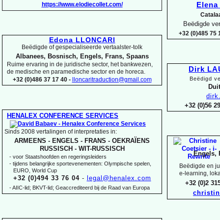
https://www.elodiecollet.com/
Elen
Catala
Beëdigde ver
+32 (0)485 75 1
Edona LLONCARI
Beëdigde of gespecialiseerde vertaalster-
tolk
Albanees, Bosnisch, Engels, Frans, Spaans
Ruime ervaring in de juridische sector, het bankwezen,
Dirk L
de medische en paramedische sector en de horeca.
Beëdigd ve
+32 (0)486 37 17 40 -
lloncaritraduction@gmail.com
Duit
dir
+32 (0)56 
HENALEX CONFERENCE SERVICES
Sinds 2008 vertalingen of interpretaties in:
ARMEENS -
ENGELS -
FRANS -
OEKRAÏENS
RUSSISCH -
WIT-
RUSSISCH
Engels, 
-
voor Staatshoofden en regeringsleiders
-
tijdens belangrijke sportevenementen: Olympische spelen,
Beëdigde en jur
EURO, World Cup
e-
learning, lok
+32 (0)494 33 76 04
-
legal@henalex.com
+32 (0)2 3
-
AIIC-
lid; BKVT-
lid; Geaccrediteerd bij de Raad van Europa
christi