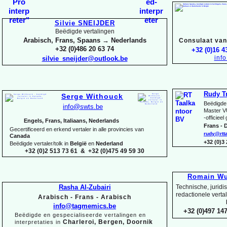
Silvie SNEIJDER
Beëdigde vertalingen
Arabisch, Frans, Spaans → Nederlands
Consulaat van 
+32 (0)486 20 63 74
+32 (0)16 4
inf
silvie_sneijder@outlook.be
Rudy T
Serge Withouck
Beëdigde 
info@swts.be
Master V
-
officieel
Engels, Frans, Italiaans, Nederlands
Frans -
D
Gecertificeerd en erkend vertaler in alle provincies van
rudy@rtt
Canada
+32 (0)3
Beëdigde vertaler/tolk in
België
en
Nederland
+32 (0)2 513 73 61 & +32 (0)475 49 59 30
Romain Wu
Rasha Al-
Zubairi
Technische, juridi
redactionele verta
Arabisch -
Frans -
Arabisch
info@tagmemics.be
+32 (0)497 147
Beëdigde en gespecialiseerde vertalingen en
Charleroi, Bergen, Doornik
interpretaties in