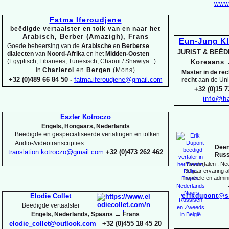
www.
Fatma Iferoudjene
beëdigde vertaalster en tolk van en naar het
Arabisch, Berber (Amazigh), Frans
Eun-
Jung K
Goede beheersing van de
Arabische
en
Berberse
JURIST & BEË
dialecten
van
Noord-
Afrika
en het
Midden-
Oosten
(Egyptisch, Libanees, Tunesisch, Chaoui / Shawiya...)
Koreaans
in
Charleroi
en
Bergen
(Mons)
Master in de re
+32 (0)489 66 84 50 -
fatma.iferoudjene@gmail.com
recht
aan de Uni
+32 (0)15 7
info@ha
Eszter Kotroczo
Engels, Hongaars, Nederlands
Beëdigde en gespecialiseerde vertalingen en tolken
Audio-
/videotranscripties
Deen
translation.kotroczo@gmail.com
+32 (0)473 262 462
Russ
-
Moedertalen : Ne
-
30 jaar ervaring al
financiële en admini
erikdupont@s
Elodie Collet
Beëdigde vertaalster
→
Engels, Nederlands, Spaans
Frans
elodie_collet@outlook.com
+32 (0)455 18 45 20