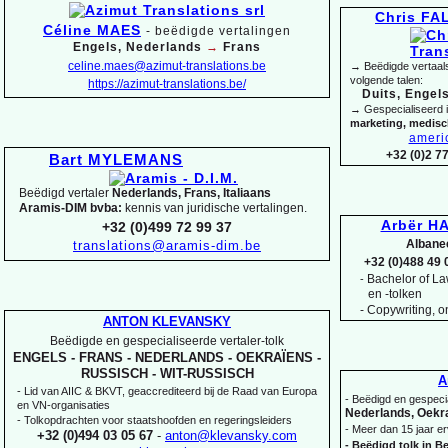
Chris F
Céline MAES
-
beëdigde vertalingen
Engels, Nederlands
→
Frans
celine.maes@azimut-
translations.be
→ Beëdigde vertaals
volgende talen:
https://azimut-
translations.be/
Duits, Engels
→ Gespecialiseerd 
marketing, medis
ameri
+32 (0)2 7
Bart MYLEMANS
Beëdigd vertaler
Nederlands, Frans, Italiaans
Aramis-
DIM bvba:
kennis van juridische vertalingen.
Arbër HA
+32 (0)499 72 99 37
Albane
translations@aramis-
dim.be
+32 (0)488 49 
Bachelor of Law
-
en -
tolken
-
Copywriting, on
ANTON KLEVANSKY
Beëdigde en gespecialiseerde vertaler-
tolk
ENGELS -
FRANS -
NEDERLANDS -
OEKRAÏENS -
RUSSISCH -
WIT-
RUSSISCH
A
-
Lid van AIIC & BKVT, geaccrediteerd bij de Raad van Europa
-
Beëdigd en gespecia
en VN-
organisaties
Nederlands, Oekra
-
Tolkopdrachten voor staatshoofden en regeringsleiders
-
Meer dan 15 jaar er
+32 (0)494 03 05 67
-
anton@klevansky.com
-
Beëdigd tolk in Be