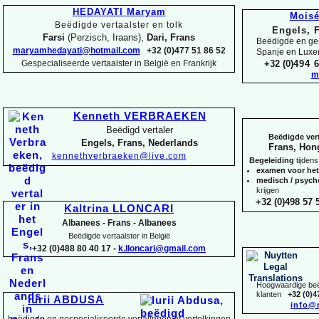
HEDAYATI Maryam
Mois
Beëdigde vertaalster en tolk
Engels, 
Farsi
(Perzisch, Iraans),
Dari, Frans
Beëdigde en ges
maryamhedayati@hotmail.com
+32 (0)477 51 86 52
Spanje en Lux
Gespecialiseerde vertaalster in België en Frankrijk
+32 (0)
494 6
m
Kenneth VERBRAEKEN
Beëdigd vertaler
Beëdigde vert
Engels, Frans, Nederlands
Frans, Hon
kennethverbraeken@live.com
Begeleiding
tijdens
examen voor he
medisch / psyc
krijgen
+32 (0)498 57 5
Kaltrina LLONCARI
Albanees -
Frans -
Albanees
Beëdigde vertaalster in België
+32 (0)488 80 40 17 -
k.lloncari@gmail.com
Hoogwaardige beëd
klanten
+32 (0)4
Iurii ABDUSA
info@
beëdigde en gespecialiseerde vertalingen of vertolkingen