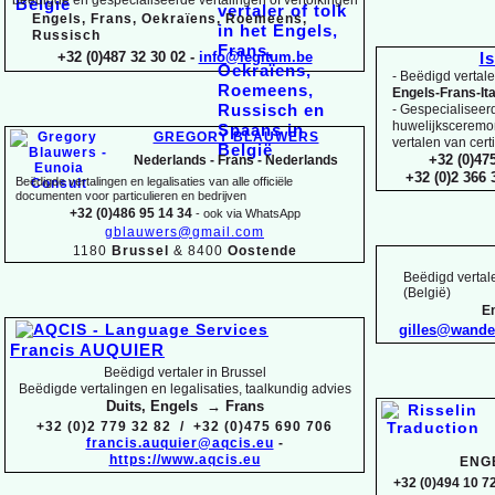
Engels, Frans, Oekraïens, Roemeens,
Russisch
+32 (0)487 32 30 02 -
info@legitum.be
I
-
Beëdigd vertaler
Engels-
Frans-
It
-
Gespecialiseerd 
huwelijksceremoni
GREGORY BLAUWERS
vertalen van cert
+32 (0)47
Nederlands -
Frans -
Nederlands
+32 (0)2 366
Beëdigde vertalingen en legalisaties van alle officiële
documenten voor particulieren en bedrijven
+32 (0)486 95 14 34
-
ook via WhatsApp
gblauwers@gmail.com
1180
Brussel
& 8400
Oostende
Beëdigd vertale
(België)
En
gilles@wand
Francis AUQUIER
Beëdigd vertaler in Brussel
Beëdigde vertalingen en legalisaties, taalkundig advies
Duits, Engels → Frans
+32 (0)2 779 32 82 / +32 (0)475 690 706
francis.auquier@aqcis.eu
-
https://www.aqcis.eu
ENG
+32 (0)494 10 72