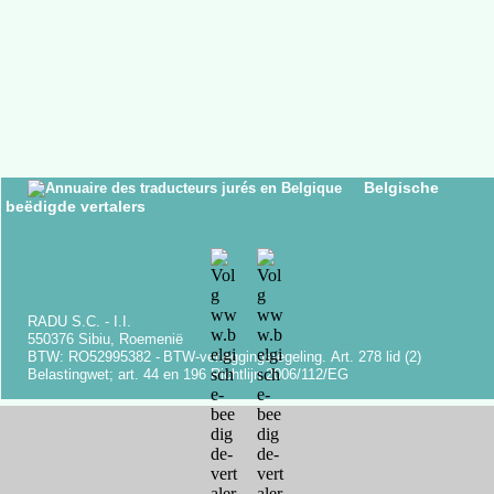
Belgische
beëdigde vertalers
RADU S.C. -
I.I.
550376 Sibiu, Roemenië
BTW: RO52995382 -
BTW-
verleggingsregeling.
Art.
278 lid (2)
Belastingwet;
art.
44 en 196 Richtlijn 2006/112/EG