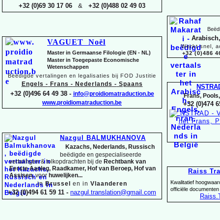
+32 (0)69 30 17 06
&
+32 (0)488 02 49 03
Beëdi
Arabisch,
VAGUET Noël
Werkt snel, a
Master in Germaanse Filologie (EN -
NL)
+32 (0)486 4
Master in Toegepaste Economische
Wetenschappen
Beëdigde vertalingen en legalisaties bij FOD Justitie
Engels -
Frans -
Nederlands -
Spaans
NSTRA
+32 (0)496 64 49 38 -
info@proidiomatraduction.be
Frans, Pools
www.proidiomatraduction.be
+32 (0)474 6
Nazgul BALMUKHANOVA
Kazachs, Nederlands, Russisch
beëdigde en gespecialiseerde
vertalingen &
tolkopdrachten bij de
Rechtbank van
Eerste Aanleg, Raadkamer, Hof van Beroep, Hof van
Raiss Tr
Assisen,
voor
huwelijken...
Kwalitatief hoogwaar
in
Brussel
en in
Vlaanderen
officiële documenten
+32 (0)494 61 59 11 -
nazgul.translation@gmail.com
Raiss
.