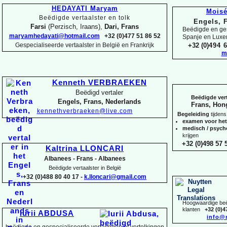
HEDAYATI Maryam
Mois
Beëdigde vertaalster en tolk
Engels, 
Farsi
(Perzisch, Iraans),
Dari, Frans
Beëdigde en ges
maryamhedayati@hotmail.com
+32 (0)477 51 86 52
Spanje en Lux
Gespecialiseerde vertaalster in België en Frankrijk
+32 (0)
494 6
m
Kenneth VERBRAEKEN
Beëdigd vertaler
Beëdigde vert
Engels, Frans, Nederlands
Frans, Hon
kennethverbraeken@live.com
Begeleiding
tijdens
examen voor he
medisch / psyc
krijgen
+32 (0)498 57 5
Kaltrina LLONCARI
Albanees -
Frans -
Albanees
Beëdigde vertaalster in België
+32 (0)488 80 40 17 -
k.lloncari@gmail.com
Hoogwaardige beëd
klanten
+32 (0)4
Iurii ABDUSA
info@
beëdigde en gespecialiseerde vertalingen of vertolkingen