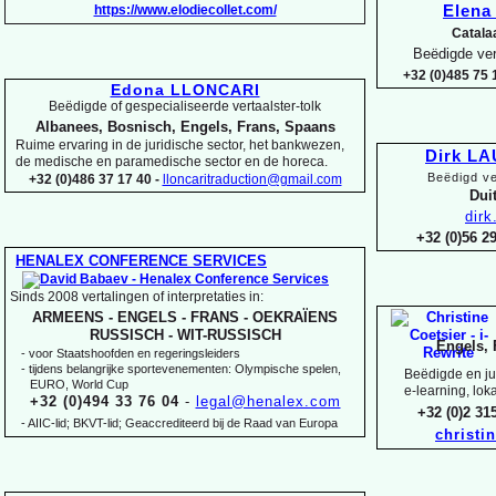
https://www.elodiecollet.com/
Elen
Catala
Beëdigde ver
+32 (0)485 75 1
Edona LLONCARI
Beëdigde of gespecialiseerde vertaalster-
tolk
Albanees, Bosnisch, Engels, Frans, Spaans
Ruime ervaring in de juridische sector, het bankwezen,
Dirk L
de medische en paramedische sector en de horeca.
Beëdigd ve
+32 (0)486 37 17 40 -
lloncaritraduction@gmail.com
Duit
dir
+32 (0)56 
HENALEX CONFERENCE SERVICES
Sinds 2008 vertalingen of interpretaties in:
ARMEENS -
ENGELS -
FRANS -
OEKRAÏENS
RUSSISCH -
WIT-
RUSSISCH
Engels, 
-
voor Staatshoofden en regeringsleiders
-
tijdens belangrijke sportevenementen: Olympische spelen,
Beëdigde en jur
EURO, World Cup
e-
learning, lok
+32 (0)494 33 76 04
-
legal@henalex.com
+32 (0)2 3
-
AIIC-
lid; BKVT-
lid; Geaccrediteerd bij de Raad van Europa
christi