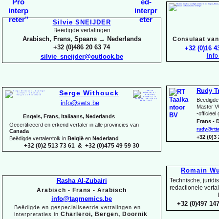
Silvie SNEIJDER
Beëdigde vertalingen
Arabisch, Frans, Spaans → Nederlands
Consulaat van 
+32 (0)486 20 63 74
+32 (0)16 4
inf
silvie_sneijder@outlook.be
Rudy T
Serge Withouck
Beëdigde 
info@swts.be
Master V
-
officieel
Engels, Frans, Italiaans, Nederlands
Frans -
D
Gecertificeerd en erkend vertaler in alle provincies van
rudy@rtt
Canada
+32 (0)3
Beëdigde vertaler/tolk in
België
en
Nederland
+32 (0)2 513 73 61 & +32 (0)475 49 59 30
Romain Wu
Rasha Al-
Zubairi
Technische, juridi
redactionele verta
Arabisch -
Frans -
Arabisch
info@tagmemics.be
+32 (0)497 147
Beëdigde en gespecialiseerde vertalingen en
Charleroi, Bergen, Doornik
interpretaties in