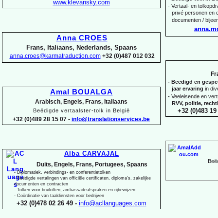
www.klevansky.com
-
Vertaal-
en tolkopdra
privé personen en c
documenten / bijee
anna.m
Anna CROES
Frans, Italiaans, Nederlands, Spaans
anna.croes@karmatraduction.com
+32 (0)487 012 032
Fr
-
Beëdigd en gespeci
jaar ervaring
in di
Amal BOUALGA
-
Veeleisende en ver
Arabisch, Engels, Frans, Italiaans
RVV, politie, rec
+32 (0)483 19 
Beëdigde vertaalster-
tolk in België
+32 (0)489 28 15 07 -
info@translationservices.be
Alba CARVAJAL
Beëd
Duits, Engels, Frans, Portugees, Spaans
-
Diplomatiek, verbindings-
en conferentietolken
-
Beëdigde vertalingen van officiële certificaten, diploma's, zakelijke
documenten en contracten
-
Tolken voor bruiloften, ambassadeafspraken en rijbewijzen
-
Coördinatie van taaldiensten voor bedrijven
+32 (0)478 02 26 49 -
info@acllanguages.com