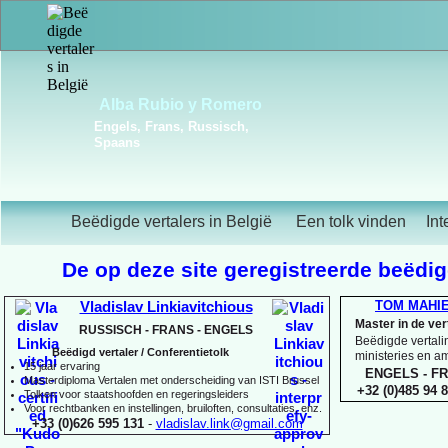
Frédérique Christiaens
Engels, Frans, Portugees,
Spaans
Beëdigde vertalers in België
Een tolk vinden
Int
De op deze site geregistreerde beëdigd
TOM MAHI
Vladislav Linkiavitchious
Master in de ve
RUSSISCH -
FRANS -
ENGELS
Beëdigde vertalin
Beëdigd vertaler / Conferentietolk
ministeries en 
15 jaar ervaring
ENGELS -
FR
Master
diploma Vertalen met onderscheiding van ISTI Brussel
+32 (0)485 94 8
Tolken voor staatshoofden en regeringsleiders
Voor rechtbanken en instellingen, bruiloften, consultaties, enz.
+33 (0)626 595 131
-
vladislav.link@gmail.com