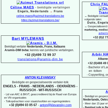
Chris F
Céline MAES
-
beëdigde vertalingen
Engels, Nederlands
→
Frans
celine.maes@azimut-
translations.be
→ Beëdigde vertaals
volgende talen:
https://azimut-
translations.be/
Duits, Engels
→ Gespecialiseerd 
marketing, medis
ameri
+32 (0)2 7
Bart MYLEMANS
Beëdigd vertaler
Nederlands, Frans, Italiaans
Aramis-
DIM bvba:
kennis van juridische vertalingen.
Arbër HA
+32 (0)499 72 99 37
Albane
translations@aramis-
dim.be
+32 (0)488 49 
Bachelor of Law
-
en -
tolken
-
Copywriting, on
ANTON KLEVANSKY
Beëdigde en gespecialiseerde vertaler-
tolk
ENGELS -
FRANS -
NEDERLANDS -
OEKRAÏENS -
RUSSISCH -
WIT-
RUSSISCH
A
-
Lid van AIIC & BKVT, geaccrediteerd bij de Raad van Europa
-
Beëdigd en gespecia
en VN-
organisaties
Nederlands, Oekra
-
Tolkopdrachten voor staatshoofden en regeringsleiders
-
Meer dan 15 jaar er
+32 (0)494 03 05 67
-
anton@klevansky.com
-
Beëdigd tolk in Be