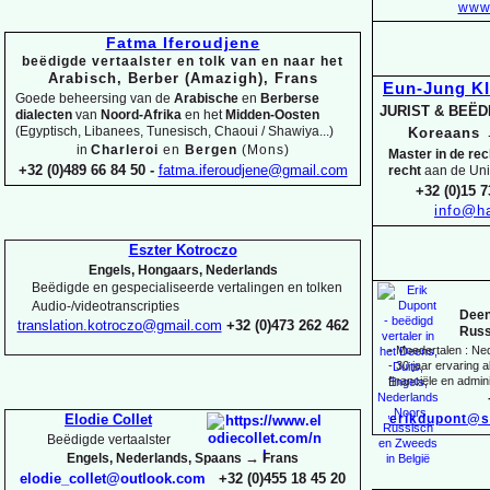
www.
Fatma Iferoudjene
beëdigde vertaalster en tolk van en naar het
Arabisch, Berber (Amazigh), Frans
Eun-
Jung K
Goede beheersing van de
Arabische
en
Berberse
JURIST & BEË
dialecten
van
Noord-
Afrika
en het
Midden-
Oosten
(Egyptisch, Libanees, Tunesisch, Chaoui / Shawiya...)
Koreaans
in
Charleroi
en
Bergen
(Mons)
Master in de re
+32 (0)489 66 84 50 -
fatma.iferoudjene@gmail.com
recht
aan de Uni
+32 (0)15 7
info@ha
Eszter Kotroczo
Engels, Hongaars, Nederlands
Beëdigde en gespecialiseerde vertalingen en tolken
Audio-
/videotranscripties
Deen
translation.kotroczo@gmail.com
+32 (0)473 262 462
Russ
-
Moedertalen : Ne
-
30 jaar ervaring al
financiële en admini
erikdupont@s
Elodie Collet
Beëdigde vertaalster
→
Engels, Nederlands, Spaans
Frans
elodie_collet@outlook.com
+32 (0)455 18 45 20