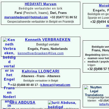
HEDAYATI Maryam
Mois
Beëdigde vertaalster en tolk
Engels, 
Farsi
(Perzisch, Iraans),
Dari, Frans
Beëdigde en ges
maryamhedayati@hotmail.com
+32 (0)477 51 86 52
Spanje en Lux
Gespecialiseerde vertaalster in België en Frankrijk
+32 (0)
494 6
m
Kenneth VERBRAEKEN
Beëdigd vertaler
Beëdigde vert
Engels, Frans, Nederlands
Frans, Hon
kennethverbraeken@live.com
Begeleiding
tijdens
examen voor he
medisch / psyc
krijgen
+32 (0)498 57 5
Kaltrina LLONCARI
Albanees -
Frans -
Albanees
Beëdigde vertaalster in België
+32 (0)488 80 40 17 -
k.lloncari@gmail.com
Hoogwaardige beëd
klanten
+32 (0)4
Iurii ABDUSA
info@
beëdigde en gespecialiseerde vertalingen of vertolkingen