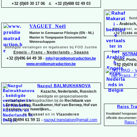
+32 (0)69 30 17 06
&
+32 (0)488 02 49 03
Beëdi
Arabisch,
VAGUET Noël
Werkt snel, a
Master in Germaanse Filologie (EN -
NL)
+32 (0)486 4
Master in Toegepaste Economische
Wetenschappen
Beëdigde vertalingen en legalisaties bij FOD Justitie
Engels -
Frans -
Nederlands -
Spaans
NSTRA
+32 (0)496 64 49 38 -
info@proidiomatraduction.be
Frans, Pools
www.proidiomatraduction.be
+32 (0)474 6
Nazgul BALMUKHANOVA
Kazachs, Nederlands, Russisch
beëdigde en gespecialiseerde
vertalingen &
tolkopdrachten bij de
Rechtbank van
Eerste Aanleg, Raadkamer, Hof van Beroep, Hof van
Raiss Tr
Assisen,
voor
huwelijken...
Kwalitatief hoogwaar
in
Brussel
en in
Vlaanderen
officiële documenten
+32 (0)494 61 59 11 -
nazgul.translation@gmail.com
Raiss
.