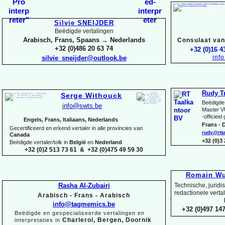
Silvie SNEIJDER
Beëdigde vertalingen
Arabisch, Frans, Spaans → Nederlands
Consulaat van 
+32 (0)486 20 63 74
+32 (0)16 4
inf
silvie_sneijder@outlook.be
Rudy T
Serge Withouck
Beëdigde 
info@swts.be
Master V
-
officieel
Engels, Frans, Italiaans, Nederlands
Frans -
D
Gecertificeerd en erkend vertaler in alle provincies van
rudy@rtt
Canada
+32 (0)3
Beëdigde vertaler/tolk in
België
en
Nederland
+32 (0)2 513 73 61 & +32 (0)475 49 59 30
Romain Wu
Rasha Al-
Zubairi
Technische, juridi
redactionele verta
Arabisch -
Frans -
Arabisch
info@tagmemics.be
+32 (0)497 147
Beëdigde en gespecialiseerde vertalingen en
Charleroi, Bergen, Doornik
interpretaties in