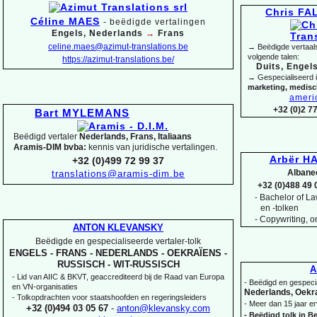
Chris F
Céline MAES
-
beëdigde vertalingen
Engels, Nederlands
→
Frans
celine.maes@azimut-
translations.be
→ Beëdigde vertaals
volgende talen:
https://azimut-
translations.be/
Duits, Engels
→ Gespecialiseerd 
marketing, medis
ameri
+32 (0)2 7
Bart MYLEMANS
Beëdigd vertaler
Nederlands, Frans, Italiaans
Aramis-
DIM bvba:
kennis van juridische vertalingen.
Arbër HA
+32 (0)499 72 99 37
Albane
translations@aramis-
dim.be
+32 (0)488 49 
Bachelor of Law
-
en -
tolken
-
Copywriting, on
ANTON KLEVANSKY
Beëdigde en gespecialiseerde vertaler-
tolk
ENGELS -
FRANS -
NEDERLANDS -
OEKRAÏENS -
RUSSISCH -
WIT-
RUSSISCH
A
-
Lid van AIIC & BKVT, geaccrediteerd bij de Raad van Europa
-
Beëdigd en gespecia
en VN-
organisaties
Nederlands, Oekra
-
Tolkopdrachten voor staatshoofden en regeringsleiders
-
Meer dan 15 jaar er
+32 (0)494 03 05 67
-
anton@klevansky.com
-
Beëdigd tolk in Be