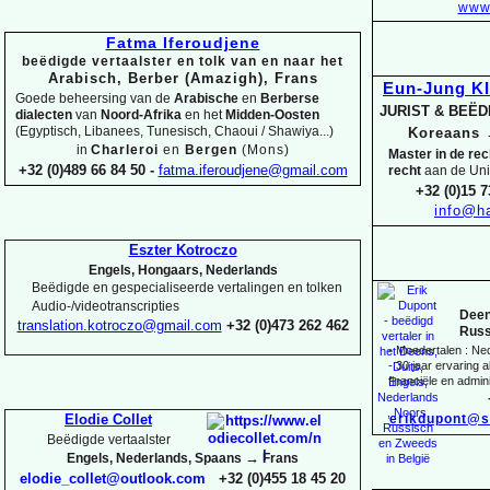
www.
Fatma Iferoudjene
beëdigde vertaalster en tolk van en naar het
Arabisch, Berber (Amazigh), Frans
Eun-
Jung K
Goede beheersing van de
Arabische
en
Berberse
JURIST & BEË
dialecten
van
Noord-
Afrika
en het
Midden-
Oosten
(Egyptisch, Libanees, Tunesisch, Chaoui / Shawiya...)
Koreaans
in
Charleroi
en
Bergen
(Mons)
Master in de re
+32 (0)489 66 84 50 -
fatma.iferoudjene@gmail.com
recht
aan de Uni
+32 (0)15 7
info@ha
Eszter Kotroczo
Engels, Hongaars, Nederlands
Beëdigde en gespecialiseerde vertalingen en tolken
Audio-
/videotranscripties
Deen
translation.kotroczo@gmail.com
+32 (0)473 262 462
Russ
-
Moedertalen : Ne
-
30 jaar ervaring al
financiële en admini
erikdupont@s
Elodie Collet
Beëdigde vertaalster
→
Engels, Nederlands, Spaans
Frans
elodie_collet@outlook.com
+32 (0)455 18 45 20