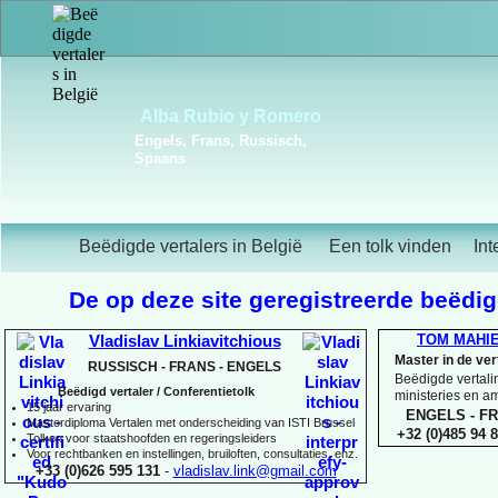
Frédérique Christiaens
Engels, Frans, Portugees,
Spaans
Beëdigde vertalers in België
Een tolk vinden
Int
De op deze site geregistreerde beëdigd
TOM MAHI
Vladislav Linkiavitchious
Master in de ve
RUSSISCH -
FRANS -
ENGELS
Beëdigde vertalin
Beëdigd vertaler / Conferentietolk
ministeries en 
15 jaar ervaring
ENGELS -
FR
Master
diploma Vertalen met onderscheiding van ISTI Brussel
+32 (0)485 94 8
Tolken voor staatshoofden en regeringsleiders
Voor rechtbanken en instellingen, bruiloften, consultaties, enz.
+33 (0)626 595 131
-
vladislav.link@gmail.com