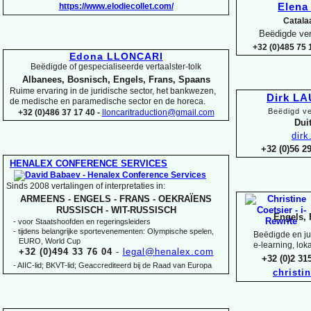
https://www.elodiecollet.com/
Elen
Catala
Beëdigde ver
+32 (0)485 75 1
Edona LLONCARI
Beëdigde of gespecialiseerde vertaalster-
tolk
Albanees, Bosnisch, Engels, Frans, Spaans
Ruime ervaring in de juridische sector, het bankwezen,
Dirk L
de medische en paramedische sector en de horeca.
Beëdigd ve
+32 (0)486 37 17 40 -
lloncaritraduction@gmail.com
Duit
dir
+32 (0)56 
HENALEX CONFERENCE SERVICES
Sinds 2008 vertalingen of interpretaties in:
ARMEENS -
ENGELS -
FRANS -
OEKRAÏENS
RUSSISCH -
WIT-
RUSSISCH
Engels, 
-
voor Staatshoofden en regeringsleiders
-
tijdens belangrijke sportevenementen: Olympische spelen,
Beëdigde en jur
EURO, World Cup
e-
learning, lok
+32 (0)494 33 76 04
-
legal@henalex.com
+32 (0)2 3
-
AIIC-
lid; BKVT-
lid; Geaccrediteerd bij de Raad van Europa
christi