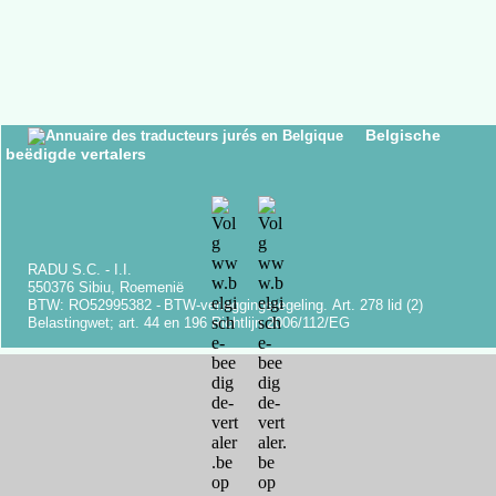
Belgische
beëdigde vertalers
RADU S.C. -
I.I.
550376 Sibiu, Roemenië
BTW: RO52995382 -
BTW-
verleggingsregeling.
Art.
278 lid (2)
Belastingwet;
art.
44 en 196 Richtlijn 2006/112/EG