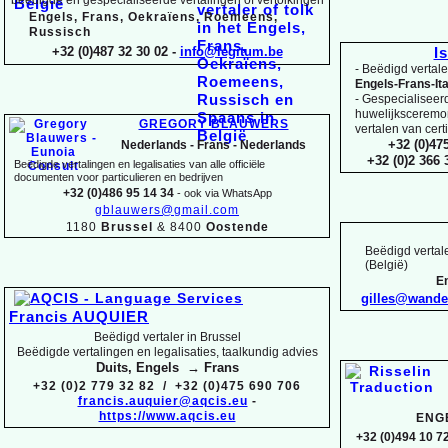
Engels, Frans, Oekraïens, Roemeens,
Russisch
+32 (0)487 32 30 02 -
info@legitum.be
I
-
Beëdigd vertaler
Engels-
Frans-
It
-
Gespecialiseerd 
huwelijksceremoni
GREGORY BLAUWERS
vertalen van cert
+32 (0)47
Nederlands -
Frans -
Nederlands
+32 (0)2 366
Beëdigde vertalingen en legalisaties van alle officiële
documenten voor particulieren en bedrijven
+32 (0)486 95 14 34
-
ook via WhatsApp
gblauwers@gmail.com
1180
Brussel
& 8400
Oostende
Beëdigd vertale
(België)
En
gilles@wand
Francis AUQUIER
Beëdigd vertaler in Brussel
Beëdigde vertalingen en legalisaties, taalkundig advies
Duits, Engels → Frans
+32 (0)2 779 32 82 / +32 (0)475 690 706
francis.auquier@aqcis.eu
-
https://www.aqcis.eu
ENG
+32 (0)494 10 72