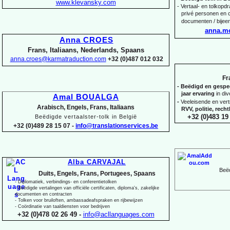
www.klevansky.com
-
Vertaal-
en tolkopdra
privé personen en c
documenten / bijee
anna.m
Anna CROES
Frans, Italiaans, Nederlands, Spaans
anna.croes@karmatraduction.com
+32 (0)487 012 032
Fr
-
Beëdigd en gespeci
jaar ervaring
in di
Amal BOUALGA
-
Veeleisende en ver
Arabisch, Engels, Frans, Italiaans
RVV, politie, rec
+32 (0)483 19 
Beëdigde vertaalster-
tolk in België
+32 (0)489 28 15 07 -
info@translationservices.be
Alba CARVAJAL
Beëd
Duits, Engels, Frans, Portugees, Spaans
-
Diplomatiek, verbindings-
en conferentietolken
-
Beëdigde vertalingen van officiële certificaten, diploma's, zakelijke
documenten en contracten
-
Tolken voor bruiloften, ambassadeafspraken en rijbewijzen
-
Coördinatie van taaldiensten voor bedrijven
+32 (0)478 02 26 49 -
info@acllanguages.com