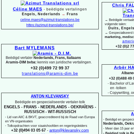
Chris F
Céline MAES
-
beëdigde vertalingen
Engels, Nederlands
→
Frans
celine.maes@azimut-
translations.be
→ Beëdigde vertaals
volgende talen:
https://azimut-
translations.be/
Duits, Engels
→ Gespecialiseerd 
marketing, medis
ameri
+32 (0)2 7
Bart MYLEMANS
Beëdigd vertaler
Nederlands, Frans, Italiaans
Aramis-
DIM bvba:
kennis van juridische vertalingen.
Arbër HA
+32 (0)499 72 99 37
Albane
translations@aramis-
dim.be
+32 (0)488 49 
Bachelor of Law
-
en -
tolken
-
Copywriting, on
ANTON KLEVANSKY
Beëdigde en gespecialiseerde vertaler-
tolk
ENGELS -
FRANS -
NEDERLANDS -
OEKRAÏENS -
RUSSISCH -
WIT-
RUSSISCH
A
-
Lid van AIIC & BKVT, geaccrediteerd bij de Raad van Europa
-
Beëdigd en gespecia
en VN-
organisaties
Nederlands, Oekra
-
Tolkopdrachten voor staatshoofden en regeringsleiders
-
Meer dan 15 jaar er
+32 (0)494 03 05 67
-
anton@klevansky.com
-
Beëdigd tolk in Be