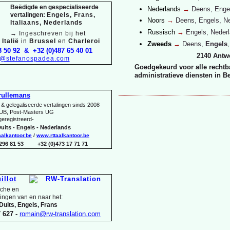
Beëdigde en gespecialiseerde
Nederlands
→
Deens, Enge
vertalingen:
Engels, Frans,
Noors
→
Deens, Engels, N
Italiaans, Nederlands
Russisch
→
Engels, Neder
→
Ingeschreven bij het
Italië
in
Brussel
en
Charleroi
Zweeds
→
Deens,
Engels
3 50 92 & +32 (0)487 65 40 01
2140 Antw
o@stefanospadea.com
Goedgekeurd voor alle rechtba
administratieve diensten in B
rullemans
& gelegaliseerde vertalingen sinds 2008
UB, Post-
Masters UG
 geregistreerd-
uits -
Engels -
Nederlands
aalkantoor.be
/
www.rttaalkantoor.be
 296 81 53 +32 (0)473 17 71 71
illot
sche en
lingen van en naar het:
Duits, Engels, Frans
 627 -
romain@rw-
translation.com