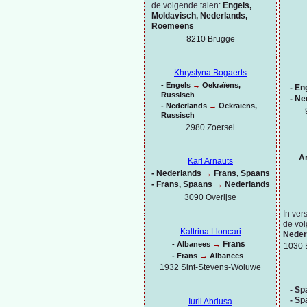
de volgende talen:
Engels,
Moldavisch, Nederlands,
Roemeens
8210 Brugge
Khrystyna Bogaerts
-
Engels
→
Oekraïens,
-
Eng
Russisch
-
Ne
-
Nederlands
→
Oekraïens,
Russisch
2980 Zoersel
A
Karl Arnauts
-
Nederlands
→
Frans, Spaans
-
Frans, Spaans
→
Nederlands
3090 Overijse
In ver
de vol
Kaltrina Lloncari
Neder
→
Frans
-
Albanees
1030 
→
-
Frans
Albanees
1932 Sint-
Stevens-
Woluwe
-
Spa
-
Spa
Iurii Abdusa