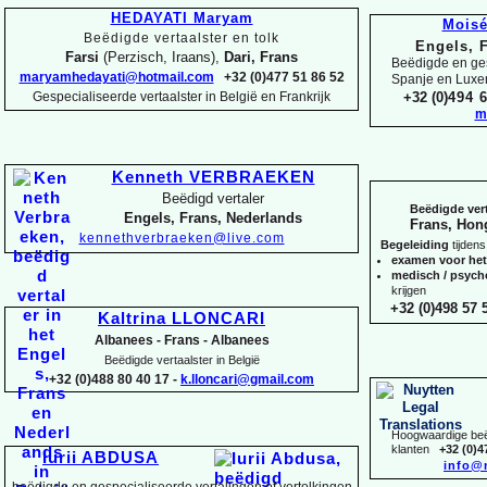
HEDAYATI Maryam
Mois
Beëdigde vertaalster en tolk
Engels, 
Farsi
(Perzisch, Iraans),
Dari, Frans
Beëdigde en ges
maryamhedayati@hotmail.com
+32 (0)477 51 86 52
Spanje en Lux
Gespecialiseerde vertaalster in België en Frankrijk
+32 (0)
494 6
m
Kenneth VERBRAEKEN
Beëdigd vertaler
Beëdigde vert
Engels, Frans, Nederlands
Frans, Hon
kennethverbraeken@live.com
Begeleiding
tijdens
examen voor he
medisch / psyc
krijgen
+32 (0)498 57 5
Kaltrina LLONCARI
Albanees -
Frans -
Albanees
Beëdigde vertaalster in België
+32 (0)488 80 40 17 -
k.lloncari@gmail.com
Hoogwaardige beëd
klanten
+32 (0)4
Iurii ABDUSA
info@
beëdigde en gespecialiseerde vertalingen of vertolkingen