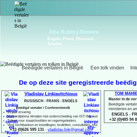
Frédérique Christiaens
Engels, Frans, Portugees,
Spaans
Beëdigde vertalers in België
Een tolk vinden
Int
De op deze site geregistreerde beëdigd
TOM MAHI
Vladislav Linkiavitchious
Master in de ve
RUSSISCH -
FRANS -
ENGELS
Beëdigde vertalin
Beëdigd vertaler / Conferentietolk
ministeries en 
15 jaar ervaring
ENGELS -
FR
Master
diploma Vertalen met onderscheiding van ISTI Brussel
+32 (0)485 94 8
Tolken voor staatshoofden en regeringsleiders
Voor rechtbanken en instellingen, bruiloften, consultaties, enz.
+33 (0)626 595 131
-
vladislav.link@gmail.com