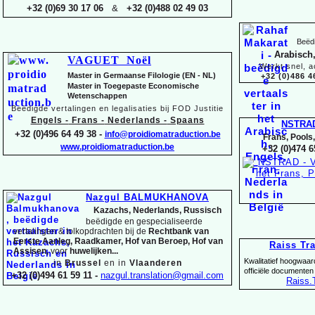
+32 (0)69 30 17 06
&
+32 (0)488 02 49 03
Beëdi
Arabisch,
VAGUET Noël
Werkt snel, a
Master in Germaanse Filologie (EN -
NL)
+32 (0)486 4
Master in Toegepaste Economische
Wetenschappen
Beëdigde vertalingen en legalisaties bij FOD Justitie
Engels -
Frans -
Nederlands -
Spaans
NSTRA
+32 (0)496 64 49 38 -
info@proidiomatraduction.be
Frans, Pools
www.proidiomatraduction.be
+32 (0)474 6
Nazgul BALMUKHANOVA
Kazachs, Nederlands, Russisch
beëdigde en gespecialiseerde
vertalingen &
tolkopdrachten bij de
Rechtbank van
Eerste Aanleg, Raadkamer, Hof van Beroep, Hof van
Raiss Tr
Assisen,
voor
huwelijken...
Kwalitatief hoogwaar
in
Brussel
en in
Vlaanderen
officiële documenten
+32 (0)494 61 59 11 -
nazgul.translation@gmail.com
Raiss
.