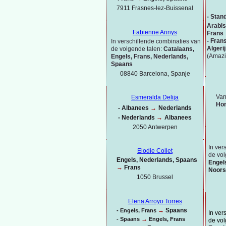
7911 Frasnes-
lez-
Buissenal
-
Stand
Arabis
Fabienne Annys
Frans
-
Fran
In verschillende combinaties van
Algeri
de volgende talen:
Catalaans,
(Amazi
Engels, Frans, Nederlands,
Spaans
08840 Barcelona, Spanje
Van
Esmeralda Delija
Hon
-
Albanees
→
Nederlands
-
Nederlands
→
Albanees
2050 Antwerpen
In ver
Elodie Collet
de vol
Engels, Nederlands, Spaans
Engel
→
Frans
Noors
1050 Brussel
Elena Arroyo Torres
→
Spaans
-
Engels, Frans
In ver
→
-
Spaans
Engels, Frans
de vol