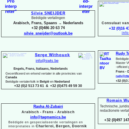
Silvie SNEIJDER
Beëdigde vertalingen
Arabisch, Frans, Spaans → Nederlands
Consulaat van 
+32 (0)486 20 63 74
+32 (0)16 4
inf
silvie_sneijder@outlook.be
Rudy T
Serge Withouck
Beëdigde 
info@swts.be
Master V
-
officieel
Engels, Frans, Italiaans, Nederlands
Frans -
D
Gecertificeerd en erkend vertaler in alle provincies van
rudy@rtt
Canada
+32 (0)3
Beëdigde vertaler/tolk in
België
en
Nederland
+32 (0)2 513 73 61 & +32 (0)475 49 59 30
Romain Wu
Rasha Al-
Zubairi
Technische, juridi
redactionele verta
Arabisch -
Frans -
Arabisch
info@tagmemics.be
+32 (0)497 147
Beëdigde en gespecialiseerde vertalingen en
Charleroi, Bergen, Doornik
interpretaties in