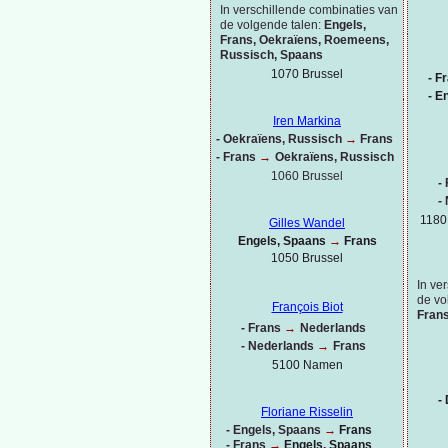
In verschillende combinaties van
de volgende talen:
Engels,
Frans, Oekraïens, Roemeens,
Russisch, Spaans
1070 Brussel
-
Fr
-
En
Iren Markina
-
Oekraïens, Russisch
→
Frans
-
Frans
→
Oekraïens, Russisch
1060 Brussel
-
-
1180
Gilles Wandel
Engels, Spaans
→
Frans
1050 Brussel
In ve
de vo
François Biot
Frans
-
Frans
→
Nederlands
-
Nederlands
→
Frans
5100 Namen
-
D
Floriane Risselin
-
Engels, Spaans
→
Frans
-
Frans
→
Engels, Spaans