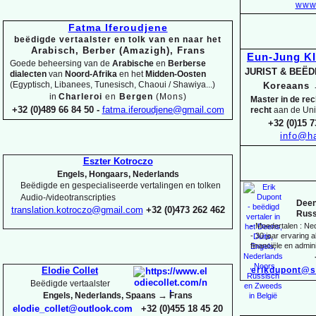
www.
Fatma Iferoudjene
beëdigde vertaalster en tolk van en naar het
Arabisch, Berber (Amazigh), Frans
Eun-
Jung K
Goede beheersing van de
Arabische
en
Berberse
JURIST & BEË
dialecten
van
Noord-
Afrika
en het
Midden-
Oosten
(Egyptisch, Libanees, Tunesisch, Chaoui / Shawiya...)
Koreaans
in
Charleroi
en
Bergen
(Mons)
Master in de re
+32 (0)489 66 84 50 -
fatma.iferoudjene@gmail.com
recht
aan de Uni
+32 (0)15 7
info@ha
Eszter Kotroczo
Engels, Hongaars, Nederlands
Beëdigde en gespecialiseerde vertalingen en tolken
Audio-
/videotranscripties
Deen
translation.kotroczo@gmail.com
+32 (0)473 262 462
Russ
-
Moedertalen : Ne
-
30 jaar ervaring al
financiële en admini
erikdupont@s
Elodie Collet
Beëdigde vertaalster
→
Engels, Nederlands, Spaans
Frans
elodie_collet@outlook.com
+32 (0)455 18 45 20