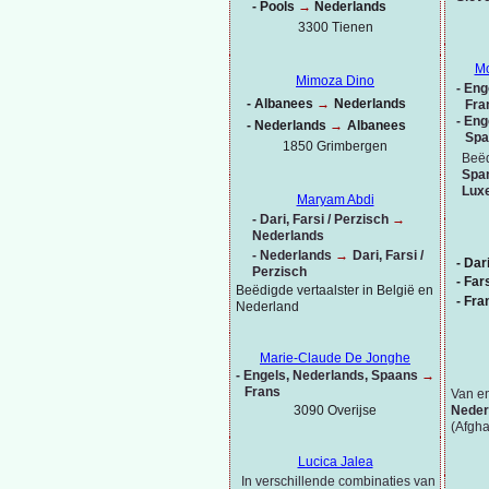
-
Pools
→
Nederlands
3300 Tienen
Mo
Mimoza Dino
-
Enge
-
Albanees
→
Nederlands
Fra
-
Enge
-
Nederlands
→
Albanees
Spa
1850 Grimbergen
Beëd
Spa
Lux
Maryam Abdi
-
Dari, Farsi / Perzisch
→
Nederlands
-
Nederlands
→
Dari, Farsi /
-
Dar
Perzisch
-
Fars
Beëdigde vertaalster in België en
-
Fra
Nederland
Marie-
Claude De Jonghe
-
Engels, Nederlands,
Spaans
→
Frans
Van en
3090 Overijse
Neder
(Afgha
Lucica Jalea
In verschillende combinaties van