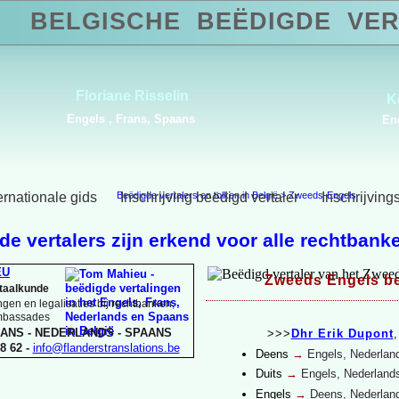
BELGISCHE
BEËDIGDE
VER
Alba Carvajal
Duits, Engels, Frans,
Portugees, Spaans
ernationale gids
Beëdigde vertalers en tolken in België
Inschrijving beëdigd vertaler
>
Zweeds-Engels
Inschrijving
e vertalers zijn erkend voor alle rechtbanke
EU
Zweeds Engels be
rtaalkunde
gen en legalisaties bij rechtbanken,
ambassades
ANS -
NEDERLANDS -
SPAANS
>>>
Dhr Erik Dupont
8 62 -
info@flanderstranslations.be
Deens
→
Engels, Nederlan
Duits
→
Engels, Nederland
Engels
→
Deens, Nederlan