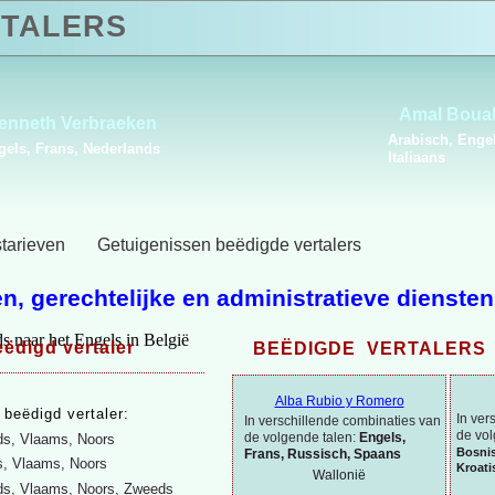
TALERS
Pol Cverle
Abdelm
Nederlands, Sloveens
Arabisch,
starieven
Getuigenissen beëdigde vertalers
n, gerechtelijke en administratieve diensten
ëdigd vertaler
BEËDIGDE VERTALERS 
Alba Rubio y Romero
,
beëdigd vertaler:
In ver
In verschillende combinaties van
de vol
de volgende talen:
Engels,
ds, Vlaams, Noors
Bosni
Frans, Russisch, Spaans
s, Vlaams, Noors
Kroati
Wallonië
ds, Vlaams, Noors, Zweeds