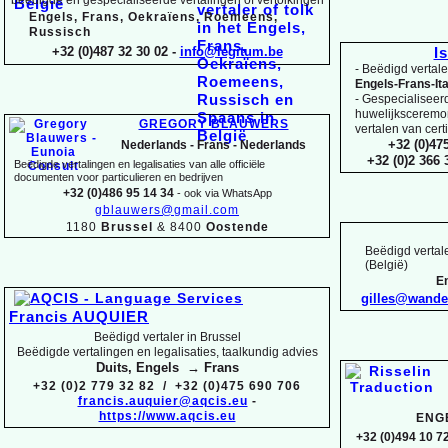
Engels, Frans, Oekraïens, Roemeens,
Russisch
+32 (0)487 32 30 02 -
info@legitum.be
I
-
Beëdigd vertaler
Engels-
Frans-
It
-
Gespecialiseerd 
huwelijksceremoni
GREGORY BLAUWERS
vertalen van cert
+32 (0)47
Nederlands -
Frans -
Nederlands
+32 (0)2 366
Beëdigde vertalingen en legalisaties van alle officiële
documenten voor particulieren en bedrijven
+32 (0)486 95 14 34
-
ook via WhatsApp
gblauwers@gmail.com
1180
Brussel
& 8400
Oostende
Beëdigd vertale
(België)
En
gilles@wand
Francis AUQUIER
Beëdigd vertaler in Brussel
Beëdigde vertalingen en legalisaties, taalkundig advies
Duits, Engels → Frans
+32 (0)2 779 32 82 / +32 (0)475 690 706
francis.auquier@aqcis.eu
-
https://www.aqcis.eu
ENG
+32 (0)494 10 72