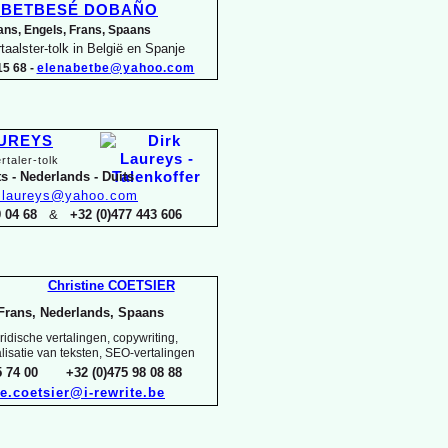
a BETBESÉ DOBAÑO
ans, Engels, Frans, Spaans
taalster-
tolk in België en Spanje
5 68 -
elenabetbe@yahoo.com
AUREYS
rtaler-
tolk
s -
Nederlands -
Duits
k.laureys@yahoo.com
29 04 68
&
+32 (0)477 443 606
Christine COETSIER
Frans, Nederlands, Spaans
idische vertalingen, copywriting,
alisatie van teksten, SEO-
vertalingen
15 74 00 +32 (0)475 98 08 88
ne.coetsier@i-
rewrite.be