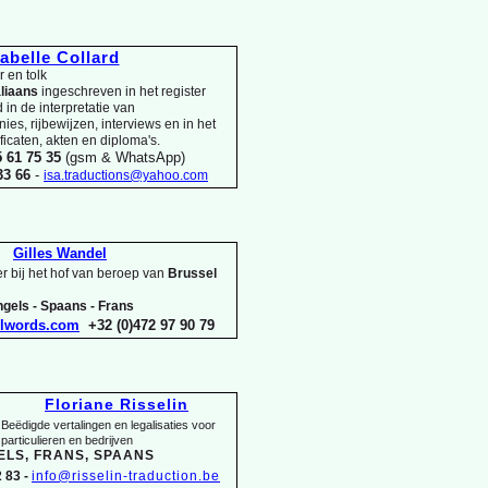
sabelle Collard
 en tolk
aliaans
ingeschreven in het register
in de interpretatie van
es, rijbewijzen, interviews en in het
ificaten, akten en diploma's.
5 61 75 35
(gsm & WhatsApp)
 33 66
-
isa.traductions@yahoo.com
Gilles Wandel
r bij het hof van beroep van
Brussel
gels -
Spaans -
Frans
elwords.com
+32 (0)472 97 90 79
Floriane Risselin
Beëdigde vertalingen en legalisaties voor
particulieren en bedrijven
ELS, FRANS, SPAANS
 83 -
info@risselin-
traduction.be