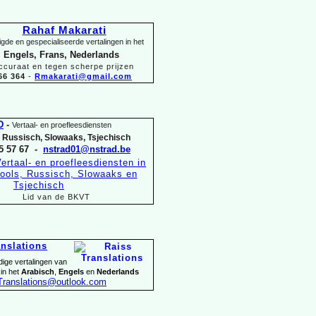
Rahaf Makarati
gde en gespecialiseerde vertalingen in het
 Engels, Frans, Nederlands
ccuraat en tegen scherpe prijzen
66 364
-
Rmakarati@gmail.com
D
-
Vertaal-
en proefleesdiensten
, Russisch, Slowaaks, Tsjechisch
5 57 67 -
nstrad01@nstrad.be
Lid van de BKVT
anslations
dige vertalingen van
 in het
Arabisch
,
Engels
en
Nederlands
Translations@outlook.com