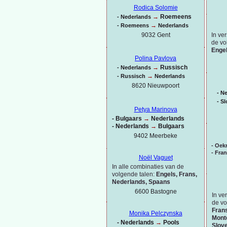
Rodica Solomie
→
Roemeens
-
Nederlands
→
-
Roemeens
Nederlands
In ve
9032 Gent
de vo
Engel
Polina Pavlova
→
Russisch
-
Nederlands
→
-
Russisch
Nederlands
8620 Nieuwpoort
-
Ne
-
Sl
Petya Marinova
-
Bulgaars
→
Nederlands
-
Nederlands
→
Bulgaars
9402 Meerbeke
-
Oekr
-
Fra
Noël Vaguet
In alle combinaties van de
volgende talen:
Engels, Frans,
Nederlands, Spaans
6600 Bastogne
In ve
de vo
Frans
Monika Pelczynska
Monte
-
Nederlands
→
Pools
Slov