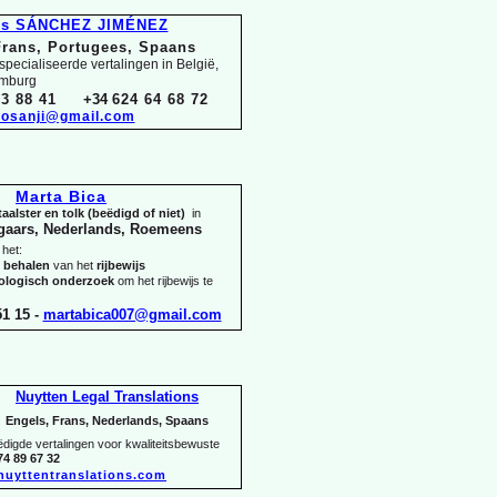
és SÁNCHEZ JIMÉNEZ
Frans, Portugees, Spaans
pecialiseerde vertalingen in België,
emburg
3 88 41
+34
624 64 68 72
osanji@gmail.com
Marta Bica
aalster en tolk (beëdigd of niet)
in
gaars, Nederlands, Roemeens
 het:
t behalen
van het
rijbewijs
hologisch onderzoek
om het rijbewijs te
1 15 -
martabica007@gmail.com
Nuytten Legal Translations
Engels, Frans, Nederlands, Spaans
igde vertalingen voor kwaliteitsbewuste
74 89 67 32
nuyttentranslations.com