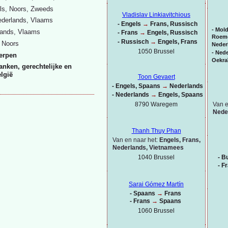
ls, Noors, Zweeds
Vladislav Linkiavitchious
ederlands, Vlaams
-
Engels
→
Frans, Russisch
-
Mold
lands, Vlaams
-
Frans
→
Engels, Russisch
Roeme
-
Russisch
→
Engels, Frans
, Noors
Neder
1050 Brussel
-
Nede
erpen
Oekra
nken, gerechtelijke en
elgië
Toon Gevaert
-
Engels, Spaans
→
Nederlands
-
Nederlands
→
Engels, Spaans
Van e
8790 Waregem
Nede
Thanh Thuy Phan
Van en naar het:
Engels, Frans,
Nederlands, Vietnamees
1040 Brussel
-
Bu
-
Fr
Sarai Gómez Martín
-
Spaans
→
Frans
-
Frans
→
Spaans
1060 Brussel