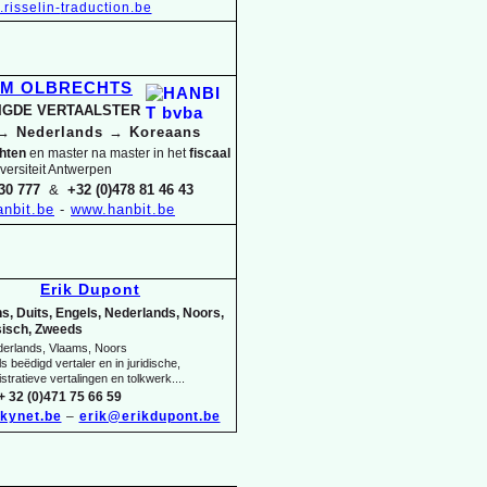
risselin-
traduction.be
IM OLBRECHTS
DIGDE VERTAALSTER
→
Nederlands
→
Koreaans
chten
en master na master in het
fiscaal
versiteit Antwerpen
30 777
&
+32 (0)478 81 46 43
nbit.be
-
www.hanbit.be
Erik Dupont
s, Duits, Engels, Nederlands, Noors,
isch, Zweeds
derlands, Vlaams, Noors
s beëdigd vertaler en in juridische,
stratieve vertalingen en tolkwerk....
+ 32 (0)471 75 66 59
kynet.be
–
erik@erikdupont.be