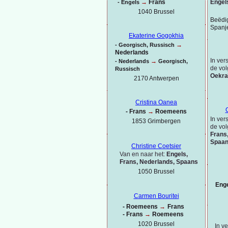
Engel
→
Frans
-
Engels
1040 Brussel
Beëdig
Spanj
Ekaterine Gogokhia
→
-
Georgisch, Russisch
Nederlands
In ver
→
-
Nederlands
Georgisch,
de vol
Russisch
Oekra
2170 Antwerpen
Cristina Oanea
-
Frans
→
Roemeens
In ver
1853 Grimbergen
de vol
Frans
Spaa
Christine Coetsier
Van en naar het:
Engels,
Frans, Nederlands, Spaans
1050 Brussel
Eng
Carmen Bouritei
-
Roemeens
→
Frans
-
Frans
→
Roemeens
1020 Brussel
In v