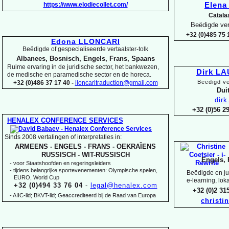
https://www.elodiecollet.com/
Elen
Catala
Beëdigde ver
+32 (0)485 75 1
Edona LLONCARI
Beëdigde of gespecialiseerde vertaalster-
tolk
Albanees, Bosnisch, Engels, Frans, Spaans
Ruime ervaring in de juridische sector, het bankwezen,
Dirk L
de medische en paramedische sector en de horeca.
Beëdigd ve
+32 (0)486 37 17 40 -
lloncaritraduction@gmail.com
Duit
dir
+32 (0)56 
HENALEX CONFERENCE SERVICES
Sinds 2008 vertalingen of interpretaties in:
ARMEENS -
ENGELS -
FRANS -
OEKRAÏENS
RUSSISCH -
WIT-
RUSSISCH
Engels, 
-
voor Staatshoofden en regeringsleiders
-
tijdens belangrijke sportevenementen: Olympische spelen,
Beëdigde en jur
EURO, World Cup
e-
learning, lok
+32 (0)494 33 76 04
-
legal@henalex.com
+32 (0)2 3
-
AIIC-
lid; BKVT-
lid; Geaccrediteerd bij de Raad van Europa
christi