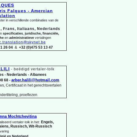
ALQUES
ter in verschillende combinaties van de
, Frans, Italiaans, Nederlands
in
specificaties
,
juridische, financiële,
che
en
administratieve
vertalingen
c.translation@skynet.be
71 26 04
&
+32 (0)475 53 13 47
LILI
-
beëdigd vertaler-
tolk
es -
Nederlands -
Albanees
arber.halili@hotmail.com
08 68 -
s, Certificaat in het gerechtsvertalen
dertiteling, proeflezen
nna Mochtchevitina
Engels,
liseerd vertaler-
tolk in het:
ïens, Russisch, Wit-
Russisch
varing
lgië en Nederland