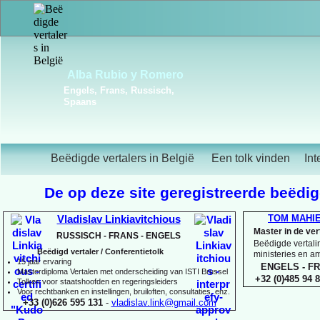
Frédérique Christiaens
Engels, Frans, Portugees,
Spaans
Beëdigde vertalers in België
Een tolk vinden
Int
De op deze site geregistreerde beëdigd
TOM MAHI
Vladislav Linkiavitchious
Master in de ve
RUSSISCH -
FRANS -
ENGELS
Beëdigde vertalin
Beëdigd vertaler / Conferentietolk
ministeries en 
15 jaar ervaring
ENGELS -
FR
Master
diploma Vertalen met onderscheiding van ISTI Brussel
+32 (0)485 94 8
Tolken voor staatshoofden en regeringsleiders
Voor rechtbanken en instellingen, bruiloften, consultaties, enz.
+33 (0)626 595 131
-
vladislav.link@gmail.com