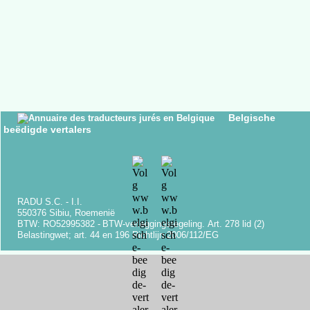
Belgische
beëdigde vertalers
RADU S.C. -
I.I.
550376 Sibiu, Roemenië
BTW: RO52995382 -
BTW-
verleggingsregeling.
Art.
278 lid (2)
Belastingwet;
art.
44 en 196 Richtlijn 2006/112/EG