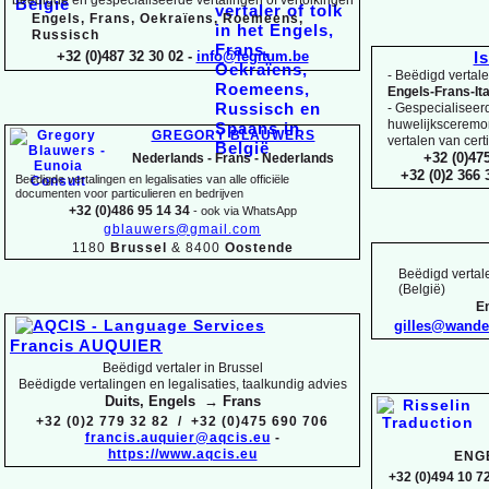
Engels, Frans, Oekraïens, Roemeens,
Russisch
+32 (0)487 32 30 02 -
info@legitum.be
I
-
Beëdigd vertaler
Engels-
Frans-
It
-
Gespecialiseerd 
huwelijksceremoni
GREGORY BLAUWERS
vertalen van cert
+32 (0)47
Nederlands -
Frans -
Nederlands
+32 (0)2 366
Beëdigde vertalingen en legalisaties van alle officiële
documenten voor particulieren en bedrijven
+32 (0)486 95 14 34
-
ook via WhatsApp
gblauwers@gmail.com
1180
Brussel
& 8400
Oostende
Beëdigd vertale
(België)
En
gilles@wand
Francis AUQUIER
Beëdigd vertaler in Brussel
Beëdigde vertalingen en legalisaties, taalkundig advies
Duits, Engels → Frans
+32 (0)2 779 32 82 / +32 (0)475 690 706
francis.auquier@aqcis.eu
-
https://www.aqcis.eu
ENG
+32 (0)494 10 72