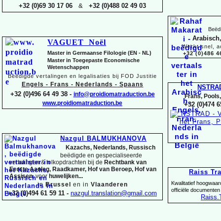
+32 (0)69 30 17 06
&
+32 (0)488 02 49 03
Beëdi
Arabisch,
VAGUET Noël
Werkt snel, a
Master in Germaanse Filologie (EN -
NL)
+32 (0)486 4
Master in Toegepaste Economische
Wetenschappen
Beëdigde vertalingen en legalisaties bij FOD Justitie
Engels -
Frans -
Nederlands -
Spaans
NSTRA
+32 (0)496 64 49 38 -
info@proidiomatraduction.be
Frans, Pools
www.proidiomatraduction.be
+32 (0)474 6
Nazgul BALMUKHANOVA
Kazachs, Nederlands, Russisch
beëdigde en gespecialiseerde
vertalingen &
tolkopdrachten bij de
Rechtbank van
Eerste Aanleg, Raadkamer, Hof van Beroep, Hof van
Raiss Tr
Assisen,
voor
huwelijken...
Kwalitatief hoogwaar
in
Brussel
en in
Vlaanderen
officiële documenten
+32 (0)494 61 59 11 -
nazgul.translation@gmail.com
Raiss
.