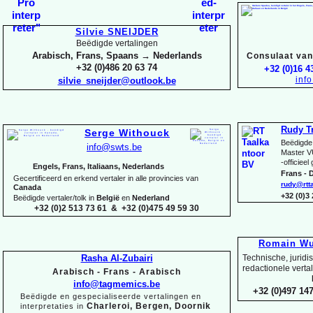
Silvie SNEIJDER
Beëdigde vertalingen
Arabisch, Frans, Spaans → Nederlands
Consulaat van 
+32 (0)486 20 63 74
+32 (0)16 4
inf
silvie_sneijder@outlook.be
Rudy T
Serge Withouck
Beëdigde 
info@swts.be
Master V
-
officieel
Engels, Frans, Italiaans, Nederlands
Frans -
D
Gecertificeerd en erkend vertaler in alle provincies van
rudy@rtt
Canada
+32 (0)3
Beëdigde vertaler/tolk in
België
en
Nederland
+32 (0)2 513 73 61 & +32 (0)475 49 59 30
Romain Wu
Rasha Al-
Zubairi
Technische, juridi
redactionele verta
Arabisch -
Frans -
Arabisch
info@tagmemics.be
+32 (0)497 147
Beëdigde en gespecialiseerde vertalingen en
Charleroi, Bergen, Doornik
interpretaties in