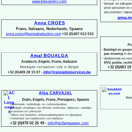
www.klevansky.com
-
Vertaal-
en tolkopdra
privé personen en c
documenten / bijee
anna.m
Anna CROES
Frans, Italiaans, Nederlands, Spaans
anna.croes@karmatraduction.com
+32 (0)487 012 032
Fr
-
Beëdigd en gespeci
jaar ervaring
in di
Amal BOUALGA
-
Veeleisende en ver
Arabisch, Engels, Frans, Italiaans
RVV, politie, rec
+32 (0)483 19 
Beëdigde vertaalster-
tolk in België
+32 (0)489 28 15 07 -
info@translationservices.be
Alba CARVAJAL
Beëd
Duits, Engels, Frans, Portugees, Spaans
-
Diplomatiek, verbindings-
en conferentietolken
-
Beëdigde vertalingen van officiële certificaten, diploma's, zakelijke
documenten en contracten
-
Tolken voor bruiloften, ambassadeafspraken en rijbewijzen
-
Coördinatie van taaldiensten voor bedrijven
+32 (0)478 02 26 49 -
info@acllanguages.com