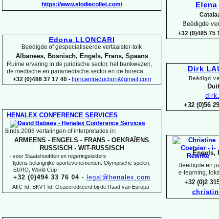
https://www.elodiecollet.com/
Elen
Catala
Beëdigde ver
+32 (0)485 75 1
Edona LLONCARI
Beëdigde of gespecialiseerde vertaalster-
tolk
Albanees, Bosnisch, Engels, Frans, Spaans
Ruime ervaring in de juridische sector, het bankwezen,
Dirk L
de medische en paramedische sector en de horeca.
Beëdigd ve
+32 (0)486 37 17 40 -
lloncaritraduction@gmail.com
Duit
dir
+32 (0)56 
HENALEX CONFERENCE SERVICES
Sinds 2008 vertalingen of interpretaties in:
ARMEENS -
ENGELS -
FRANS -
OEKRAÏENS
RUSSISCH -
WIT-
RUSSISCH
Engels, 
-
voor Staatshoofden en regeringsleiders
-
tijdens belangrijke sportevenementen: Olympische spelen,
Beëdigde en jur
EURO, World Cup
e-
learning, lok
+32 (0)494 33 76 04
-
legal@henalex.com
+32 (0)2 3
-
AIIC-
lid; BKVT-
lid; Geaccrediteerd bij de Raad van Europa
christi