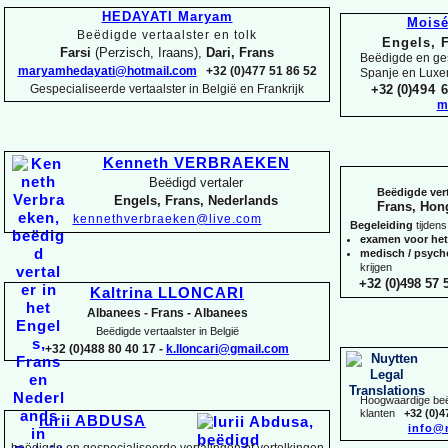
HEDAYATI Maryam
Mois
Beëdigde vertaalster en tolk
Engels, 
Farsi
(Perzisch, Iraans),
Dari, Frans
Beëdigde en ges
maryamhedayati@hotmail.com
+32 (0)477 51 86 52
Spanje en Lux
Gespecialiseerde vertaalster in België en Frankrijk
+32 (0)
494 6
m
Kenneth VERBRAEKEN
Beëdigd vertaler
Beëdigde vert
Engels, Frans, Nederlands
Frans, Hon
kennethverbraeken@live.com
Begeleiding
tijdens
examen voor he
medisch / psyc
krijgen
+32 (0)498 57 5
Kaltrina LLONCARI
Albanees -
Frans -
Albanees
Beëdigde vertaalster in België
+32 (0)488 80 40 17 -
k.lloncari@gmail.com
Hoogwaardige beëd
klanten
+32 (0)4
Iurii ABDUSA
info@
beëdigde en gespecialiseerde vertalingen of vertolkingen