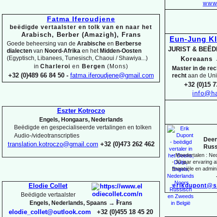
www.
Fatma Iferoudjene
beëdigde vertaalster en tolk van en naar het
Arabisch, Berber (Amazigh), Frans
Eun-
Jung K
Goede beheersing van de
Arabische
en
Berberse
JURIST & BEË
dialecten
van
Noord-
Afrika
en het
Midden-
Oosten
(Egyptisch, Libanees, Tunesisch, Chaoui / Shawiya...)
Koreaans
in
Charleroi
en
Bergen
(Mons)
Master in de re
+32 (0)489 66 84 50 -
fatma.iferoudjene@gmail.com
recht
aan de Uni
+32 (0)15 7
info@ha
Eszter Kotroczo
Engels, Hongaars, Nederlands
Beëdigde en gespecialiseerde vertalingen en tolken
Audio-
/videotranscripties
Deen
translation.kotroczo@gmail.com
+32 (0)473 262 462
Russ
-
Moedertalen : Ne
-
30 jaar ervaring al
financiële en admini
erikdupont@s
Elodie Collet
Beëdigde vertaalster
→
Engels, Nederlands, Spaans
Frans
elodie_collet@outlook.com
+32 (0)455 18 45 20