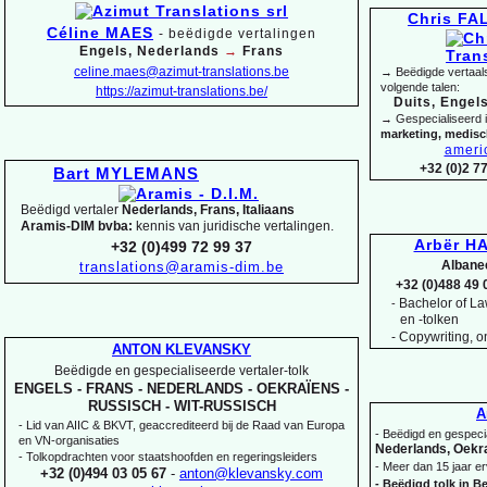
Chris F
Céline MAES
-
beëdigde vertalingen
Engels, Nederlands
→
Frans
celine.maes@azimut-
translations.be
→ Beëdigde vertaals
volgende talen:
https://azimut-
translations.be/
Duits, Engels
→ Gespecialiseerd 
marketing, medis
ameri
+32 (0)2 7
Bart MYLEMANS
Beëdigd vertaler
Nederlands, Frans, Italiaans
Aramis-
DIM bvba:
kennis van juridische vertalingen.
Arbër HA
+32 (0)499 72 99 37
Albane
translations@aramis-
dim.be
+32 (0)488 49 
Bachelor of Law
-
en -
tolken
-
Copywriting, on
ANTON KLEVANSKY
Beëdigde en gespecialiseerde vertaler-
tolk
ENGELS -
FRANS -
NEDERLANDS -
OEKRAÏENS -
RUSSISCH -
WIT-
RUSSISCH
A
-
Lid van AIIC & BKVT, geaccrediteerd bij de Raad van Europa
-
Beëdigd en gespecia
en VN-
organisaties
Nederlands, Oekra
-
Tolkopdrachten voor staatshoofden en regeringsleiders
-
Meer dan 15 jaar er
+32 (0)494 03 05 67
-
anton@klevansky.com
-
Beëdigd tolk in Be