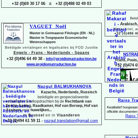
+32 (0)69 30 17 06
&
+32 (0)488 02 49 03
Beëdi
Arabisch,
VAGUET Noël
Werkt snel, a
Master in Germaanse Filologie (EN -
NL)
+32 (0)486 4
Master in Toegepaste Economische
Wetenschappen
Beëdigde vertalingen en legalisaties bij FOD Justitie
Engels -
Frans -
Nederlands -
Spaans
NSTRA
+32 (0)496 64 49 38 -
info@proidiomatraduction.be
Frans, Pools
www.proidiomatraduction.be
+32 (0)474 6
Nazgul BALMUKHANOVA
Kazachs, Nederlands, Russisch
beëdigde en gespecialiseerde
Raiss Tr
vertalingen &
tolkopdrachten bij de
Rechtbank van
Eerste Aanleg, Raadkamer, Hof van Beroep, Hof van
Kwalitatief hoogwaar
Assisen,
voor
huwelijken...
officiële documenten
in
Brussel
en in
Vlaanderen
Raiss
.
+32 (0)494 61 59 11 -
nazgul.translation@gmail.com
Mois