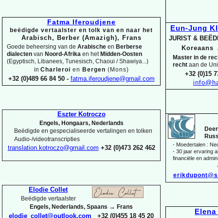
Fatma Iferoudjene
Eun-
Jung K
beëdigde vertaalster en tolk van en naar het
Arabisch, Berber (Amazigh), Frans
JURIST & BEË
Goede beheersing van de
Arabische
en
Berberse
Koreaans
dialecten
van
Noord-
Afrika
en het
Midden-
Oosten
Master in de re
(Egyptisch, Libanees, Tunesisch, Chaoui / Shawiya...)
recht
aan de Uni
in
Charleroi
en
Bergen
(Mons)
+32 (0)15 7
+32 (0)489 66 84 50 -
fatma.iferoudjene@gmail.com
info@ha
Eszter Kotroczo
Engels, Hongaars, Nederlands
Deen
Beëdigde en gespecialiseerde vertalingen en tolken
Russ
Audio-
/videotranscripties
-
Moedertalen : Ne
translation.kotroczo@gmail.com
+32 (0)473 262 462
-
30 jaar ervaring al
financiële en admini
erikdupont@s
Elodie Collet
Beëdigde vertaalster
→
Engels, Nederlands, Spaans
Frans
Elen
elodie_collet@outlook.com
+32 (0)455 18 45 20