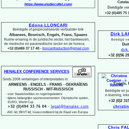
Catala
https://www.elodiecollet.com/
Beëdigde ver
+32 (0)485 75 1
Edona LLONCARI
Beëdigde of gespecialiseerde vertaalster-
tolk
Dirk L
Albanees, Bosnisch, Engels, Frans, Spaans
Ruime ervaring in de juridische sector, het bankwezen,
Beëdigd ve
de medische en paramedische sector en de horeca.
Duit
+32 (0)486 37 17 40 -
lloncaritraduction@gmail.com
dir
+32 (0)56 
HENALEX CONFERENCE SERVICES
Sinds 2008 vertalingen of interpretaties in:
Engels, 
ARMEENS -
ENGELS -
FRANS -
OEKRAÏENS
RUSSISCH -
WIT-
RUSSISCH
Beëdigde en jur
-
voor Staatshoofden en regeringsleiders
e-
learning, lok
-
tijdens belangrijke sportevenementen: Olympische spelen,
+32 (0)2 3
EURO, World Cup
+32 (0)494 33 76 04
-
legal@henalex.com
christi
-
AIIC-
lid; BKVT-
lid; Geaccrediteerd bij de Raad van Europa
Chris F