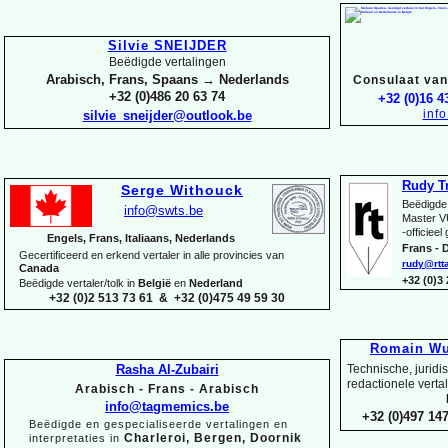
Silvie SNEIJDER
Beëdigde vertalingen
Arabisch, Frans, Spaans → Nederlands
Consulaat van 
+32 (0)486 20 63 74
+32 (0)16 4
inf
silvie_sneijder@outlook.be
Rudy T
Serge Withouck
Beëdigde 
info@swts.be
Master V
-
officieel
Engels, Frans, Italiaans, Nederlands
Frans -
D
Gecertificeerd en erkend vertaler in alle provincies van
rudy@rtt
Canada
+32 (0)3
Beëdigde vertaler/tolk in
België
en
Nederland
+32 (0)2 513 73 61 & +32 (0)475 49 59 30
Romain Wu
Rasha Al-
Zubairi
Technische, juridi
redactionele verta
Arabisch -
Frans -
Arabisch
info@tagmemics.be
+32 (0)497 147
Beëdigde en gespecialiseerde vertalingen en
Charleroi, Bergen, Doornik
interpretaties in