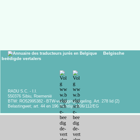
Belgische
beëdigde vertalers
RADU S.C. -
I.I.
550376 Sibiu, Roemenië
BTW: RO52995382 -
BTW-
verleggingsregeling.
Art.
278 lid (2)
Belastingwet;
art.
44 en 196 Richtlijn 2006/112/EG