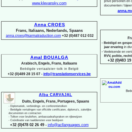
privé personen en c
www.klevansky.com
documenten / bijee
anna.m
Anna CROES
Frans, Italiaans, Nederlands, Spaans
anna.croes@karmatraduction.com
+32 (0)487 012 032
Fr
-
Beëdigd en gespeci
jaar ervaring
in di
-
Veeleisende en ver
RVV, politie, rec
Amal BOUALGA
+32 (0)483 19 
Arabisch, Engels, Frans, Italiaans
Beëdigde vertaalster-
tolk in België
+32 (0)489 28 15 07 -
info@translationservices.be
Beëd
Alba CARVAJAL
Duits, Engels, Frans, Portugees, Spaans
-
Diplomatiek, verbindings-
en conferentietolken
-
Beëdigde vertalingen van officiële certificaten, diploma's, zakelijke
documenten en contracten
-
Tolken voor bruiloften, ambassadeafspraken en rijbewijzen
-
Coördinatie van taaldiensten voor bedrijven
+32 (0)478 02 26 49 -
info@acllanguages.com