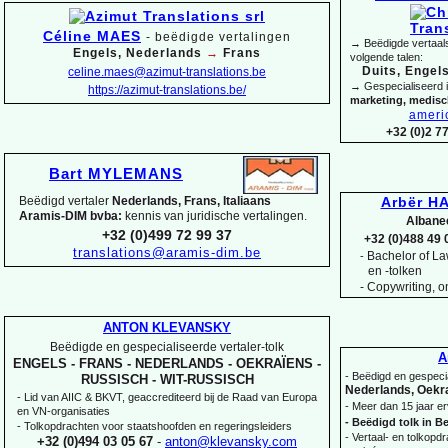
Céline MAES
-
beëdigde vertalingen
→ Beëdigde vertaals
Engels, Nederlands
→
Frans
volgende talen:
Duits, Engels
celine.maes@azimut-
translations.be
→ Gespecialiseerd 
https://azimut-
translations.be/
marketing, medis
ameri
+32 (0)2 7
Bart MYLEMANS
Beëdigd vertaler
Nederlands, Frans, Italiaans
Arbër HA
Aramis-
DIM bvba:
kennis van juridische vertalingen.
Albane
+32 (0)499 72 99 37
+32 (0)488 49 
translations@aramis-
dim.be
Bachelor of Law
-
en -
tolken
-
Copywriting, on
ANTON KLEVANSKY
Beëdigde en gespecialiseerde vertaler-
tolk
A
ENGELS -
FRANS -
NEDERLANDS -
OEKRAÏENS -
-
Beëdigd en gespecia
RUSSISCH -
WIT-
RUSSISCH
Nederlands, Oekra
-
Lid van AIIC & BKVT, geaccrediteerd bij de Raad van Europa
-
Meer dan 15 jaar er
en VN-
organisaties
-
Beëdigd tolk in Be
-
Tolkopdrachten voor staatshoofden en regeringsleiders
-
Vertaal-
en tolkopdra
+32 (0)494 03 05 67
-
anton@klevansky.com