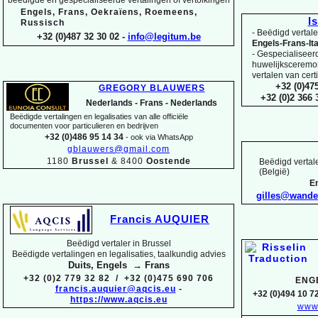
Engels, Frans, Oekraïens, Roemeens,
I
Russisch
-
Beëdigd vertaler
+32 (0)487 32 30 02 -
info@legitum.be
Engels-
Frans-
It
-
Gespecialiseerd 
huwelijksceremoni
vertalen van cert
+32 (0)47
GREGORY BLAUWERS
+32 (0)2 366
Nederlands -
Frans -
Nederlands
Beëdigde vertalingen en legalisaties van alle officiële
documenten voor particulieren en bedrijven
+32 (0)486 95 14 34
-
ook via WhatsApp
gblauwers@gmail.com
1180
Brussel
& 8400
Oostende
Beëdigd vertale
(België)
En
gilles@wand
Francis AUQUIER
Beëdigd vertaler in Brussel
Beëdigde vertalingen en legalisaties, taalkundig advies
Duits, Engels → Frans
+32 (0)2 779 32 82 / +32 (0)475 690 706
ENG
francis.auquier@aqcis.eu
-
+32 (0)494 10 72
https://www.aqcis.eu
www.