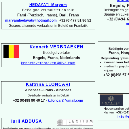
HEDAYATI Maryam
Engels, 
Beëdigde vertaalster en tolk
Beëdigde en ges
Spanje en Lux
Farsi
(Perzisch, Iraans),
Dari, Frans
+32 (0)
494 6
maryamhedayati@hotmail.com
+32 (0)477 51 86 52
m
Gespecialiseerde vertaalster in België en Frankrijk
Kenneth VERBRAEKEN
Beëdigde vert
Beëdigd vertaler
Frans, Hon
Engels, Frans, Nederlands
Begeleiding
tijdens
examen voor he
kennethverbraeken@live.com
medisch / psyc
krijgen
+32 (0)498 57 5
Kaltrina LLONCARI
Albanees -
Frans -
Albanees
Beëdigde vertaalster in België
+32 (0)488 80 40 17 -
k.lloncari@gmail.com
Hoogwaardige beëd
klanten
+32 (0)4
info@
Iurii ABDUSA
beëdigde en gespecialiseerde vertalingen of vertolkingen