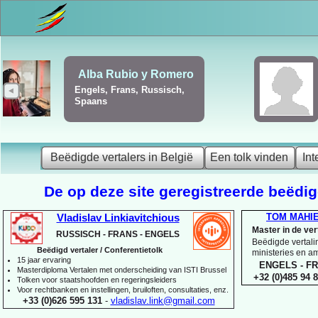
Frédérique Christiaens
Engels, Frans, Portugees,
Spaans
Beëdigde vertalers in België
Een tolk vinden
Int
De op deze site geregistreerde beëdigd
TOM MAHI
Vladislav Linkiavitchious
Master in de ve
RUSSISCH -
FRANS -
ENGELS
Beëdigde vertalin
Beëdigd vertaler / Conferentietolk
ministeries en 
15 jaar ervaring
ENGELS -
FR
Master
diploma Vertalen met onderscheiding van ISTI Brussel
+32 (0)485 94 8
Tolken voor staatshoofden en regeringsleiders
Voor rechtbanken en instellingen, bruiloften, consultaties, enz.
+33 (0)626 595 131
-
vladislav.link@gmail.com