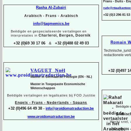
Frans -
Duits -
Eng
Rasha Al-
Zubairi
rudy@rttaalkantoor
+32 (0)3 296 81 
Arabisch -
Frans -
Arabisch
info@tagmemics.be
Beëdigde en gespecialiseerde vertalingen en
Charleroi, Bergen, Doornik
interpretaties in
Romain W
+32 (0)69 30 17 06
&
+32 (0)488 02 49 03
Technische, juri
redactionele vert
VAGUET Noël
+32 (0)497 14
Master in Germaanse Filologie (EN -
NL)
Master in Toegepaste Economische
Wetenschappen
Beëdigde vertalingen en legalisaties bij FOD Justitie
Engels -
Frans -
Nederlands -
Spaans
Beëdigde e
+32 (0)496 64 49 38 -
info@proidiomatraduction.be
Arabisc
www.proidiomatraduction.be
Werkt snel,
+32 (0)486