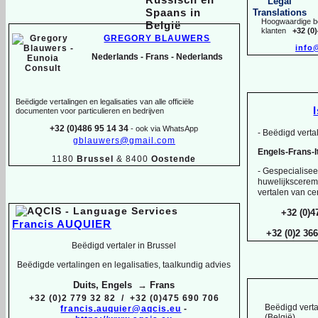
Hoogwaardige be
klanten
+32 (0
GREGORY BLAUWERS
info
Nederlands -
Frans -
Nederlands
Beëdigde vertalingen en legalisaties van alle officiële
documenten voor particulieren en bedrijven
+32 (0)486 95 14 34
-
ook via WhatsApp
-
Beëdigd vertal
gblauwers@gmail.com
Engels-
Frans-
1180
Brussel
& 8400
Oostende
-
Gespecialiseer
huwelijksceremo
vertalen van cer
+32 (0)4
Francis AUQUIER
+32 (0)2 36
Beëdigd vertaler in Brussel
Beëdigde vertalingen en legalisaties, taalkundig advies
Duits, Engels → Frans
+32 (0)2 779 32 82 / +32 (0)475 690 706
Beëdigd verta
francis.auquier@aqcis.eu
-
(België)