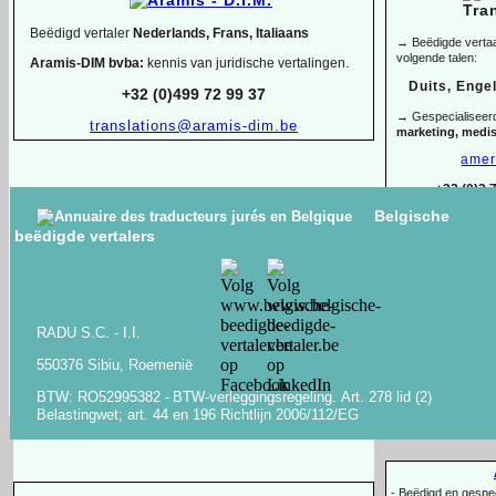
Beëdigd vertaler
Nederlands, Frans, Italiaans
→ Beëdigde vertaal
volgende talen:
Aramis-
DIM bvba:
kennis van juridische vertalingen.
Duits, Enge
+32 (0)499 72 99 37
→ Gespecialiseer
translations@aramis-
dim.be
marketing, medi
amer
+32 (0)2 
Belgische
ANTON KLEVANSKY
beëdigde vertalers
Beëdigde en gespecialiseerde vertaler-
tolk
ENGELS -
FRANS -
NEDERLANDS -
OEKRAÏENS -
Arbër H
RUSSISCH -
WIT-
RUSSISCH
Alban
-
Lid van AIIC & BKVT, geaccrediteerd bij de Raad van Europa
+32 (0)488 49
RADU S.C. -
I.I.
en VN-
organisaties
Bachelor of L
-
550376 Sibiu, Roemenië
-
Tolkopdrachten voor staatshoofden en regeringsleiders
en -
tolken
-
Copywriting, o
+32 (0)494 03 05 67
-
anton@klevansky.com
BTW: RO52995382 -
BTW-
verleggingsregeling.
Art.
278 lid (2)
www.klevansky.com
Belastingwet;
art.
44 en 196 Richtlijn 2006/112/EG
-
Beëdigd en gespeci