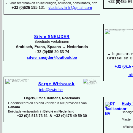
+32 (0)485 94 
Voor rechtbanken en instellingen, bruiloften, consultaties, enz.
+33 (0)626 595 131
-
vladislav.link@gmail.com
Silvie SNEIJDER
Beëdigde vertalingen
Arabisch, Frans, Spaans → Nederlands
+32 (0)486 20 63 74
→
Ingeschrev
silvie_sneijder@outlook.be
Brussel
en
C
+32 (0)16
in
Serge Withouck
info@swts.be
Engels, Frans, Italiaans, Nederlands
Rudy 
Gecertificeerd en erkend vertaler in alle provincies van
Canada
Beëdigde vertaler/tolk in
België
en
Nederland
Beëdigd
+32 (0)2 513 73 61 & +32 (0)475 49 59 30
Master 
-
officie