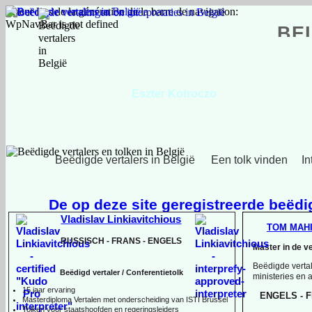
Erreur lors de la génération de la barre de navigation:
WpNavBar is not defined
BE
Eszter Kotroczo
Hongaars, Engels, Nederlands
Beëdigde vertalers in België
Een tolk vinden
In
De op deze site geregistreerde beëdig
Vladislav Linkiavitchious
TOM MAH
RUSSISCH -
FRANS -
ENGELS
Master in de v
Beëdigde vertal
Beëdigd vertaler / Conferentietolk
ministeries en
15 jaar ervaring
ENGELS -
F
Master
diploma Vertalen met onderscheiding van ISTI Brussel
Tolken voor staatshoofden en regeringsleiders