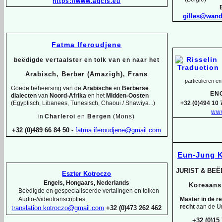
https://www.aqcis.eu
gilles@wan
Fatma Iferoudjene
beëdigde vertaalster en tolk van en naar het
Arabisch, Berber (Amazigh), Frans
particulieren en
Goede beheersing van de
Arabische
en
Berberse
EN
dialecten
van
Noord-
Afrika
en het
Midden-
Oosten
(Egyptisch, Libanees, Tunesisch, Chaoui / Shawiya...)
+32 (0)494 10 
www
in
Charleroi
en
Bergen
(Mons)
+32 (0)489 66 84 50 -
fatma.iferoudjene@gmail.com
Eun-
Jung 
JURIST & BE
Eszter Kotroczo
Engels, Hongaars, Nederlands
Koreaan
Beëdigde en gespecialiseerde vertalingen en tolken
Master in de r
Audio-
/videotranscripties
recht
aan de Un
translation.kotroczo@gmail.com
+32 (0)473 262 462
+32 (0)15