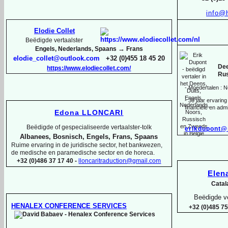
info@
Elodie Collet
Beëdigde vertaalster
→
Engels, Nederlands, Spaans
Frans
elodie_collet@outlook.com
+32 (0)455 18 45 20
Dee
https://www.elodiecollet.com/
Rus
-
Moedertalen : N
-
30 jaar ervaring 
financiële en admi
Edona LLONCARI
Beëdigde of gespecialiseerde vertaalster-
tolk
erikdupont@
Albanees, Bosnisch, Engels, Frans, Spaans
Ruime ervaring in de juridische sector, het bankwezen,
de medische en paramedische sector en de horeca.
+32 (0)486 37 17 40 -
lloncaritraduction@gmail.com
Ele
Catal
Beëdigde ve
HENALEX CONFERENCE SERVICES
+32 (0)485 75