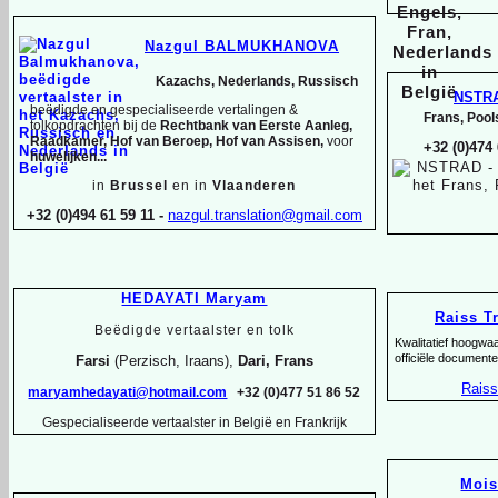
Nazgul BALMUKHANOVA
Kazachs, Nederlands, Russisch
NSTR
beëdigde en gespecialiseerde vertalingen &
Frans, Pool
tolkopdrachten bij de
Rechtbank van Eerste Aanleg,
Raadkamer, Hof van Beroep, Hof van Assisen,
voor
+32 (0)474
huwelijken...
in
Brussel
en in
Vlaanderen
+32 (0)494 61 59 11 -
nazgul.translation@gmail.com
HEDAYATI Maryam
Raiss T
Beëdigde vertaalster en tolk
Kwalitatief hoogwa
officiële documente
Farsi
(Perzisch, Iraans),
Dari, Frans
Raiss
maryamhedayati@hotmail.com
+32 (0)477 51 86 52
Gespecialiseerde vertaalster in België en Frankrijk
Moi