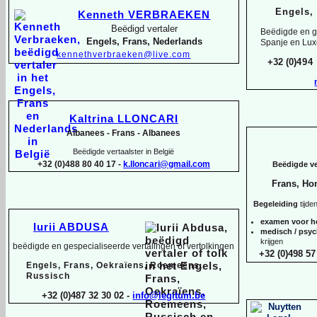
Engels,
Kenneth VERBRAEKEN
Beëdigd vertaler
Beëdigde en ge
Engels, Frans, Nederlands
Spanje en Lu
kennethverbraeken@live.com
+32 (0)
494
Kaltrina LLONCARI
Albanees -
Frans -
Albanees
Beëdigde vertaalster in België
+32 (0)488 80 40 17 -
k.lloncari@gmail.com
Beëdigde ver
Frans, Ho
Begeleiding
tijde
examen voor h
Iurii ABDUSA
medisch / psy
krijgen
beëdigde en gespecialiseerde vertalingen of vertolkingen
+32 (0)498 57
Engels, Frans, Oekraïens, Roemeens,
Russisch
+32 (0)487 32 30 02 -
info@legitum.be