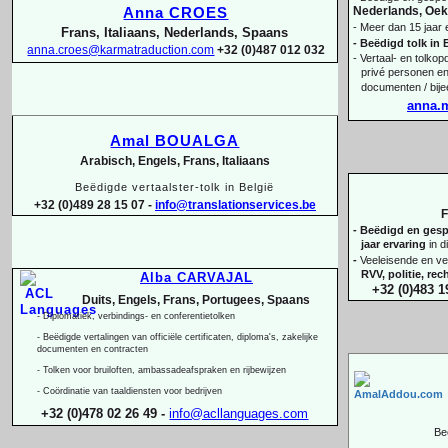
Nederlands, Oekr
Anna CROES
-
Meer dan 15 jaar 
Frans, Italiaans, Nederlands, Spaans
-
Beëdigd tolk in 
anna.croes@karmatraduction.com
+32 (0)487 012 032
-
Vertaal-
en tolkopd
privé personen en
documenten / bij
anna.
Amal BOUALGA
Arabisch, Engels, Frans, Italiaans
Beëdigde vertaalster-
tolk in België
+32 (0)489 28 15 07 -
info@translationservices.be
F
-
Beëdigd en gespe
jaar ervaring
in d
-
Veeleisende en ve
RVV, politie, re
Alba CARVAJAL
+32 (0)483 1
Duits, Engels, Frans, Portugees, Spaans
-
Diplomatiek, verbindings-
en conferentietolken
-
Beëdigde vertalingen van officiële certificaten, diploma's, zakelijke
documenten en contracten
-
Tolken voor bruiloften, ambassadeafspraken en rijbewijzen
-
Coördinatie van taaldiensten voor bedrijven
+32 (0)478 02 26 49 -
info@acllanguages.com
Be