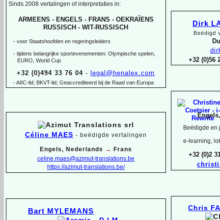
Sinds 2008 vertalingen of interpretaties in:
ARMEENS -
ENGELS -
FRANS -
OEKRAÏENS
Dirk 
RUSSISCH -
WIT-
RUSSISCH
Beëdigd v
Du
-
voor Staatshoofden en regeringsleiders
di
-
tijdens belangrijke sportevenementen: Olympische spelen,
+32 (0)56
EURO, World Cup
+32 (0)494 33 76 04
-
legal@henalex.com
-
AIIC-
lid; BKVT-
lid; Geaccrediteerd bij de Raad van Europa
Engels
Beëdigde en j
Céline MAES
-
beëdigde vertalingen
e-
learning, lo
Engels, Nederlands
→
Frans
+32 (0)2 
celine.maes@azimut-
translations.be
christ
https://azimut-
translations.be/
Chris F
Bart MYLEMANS