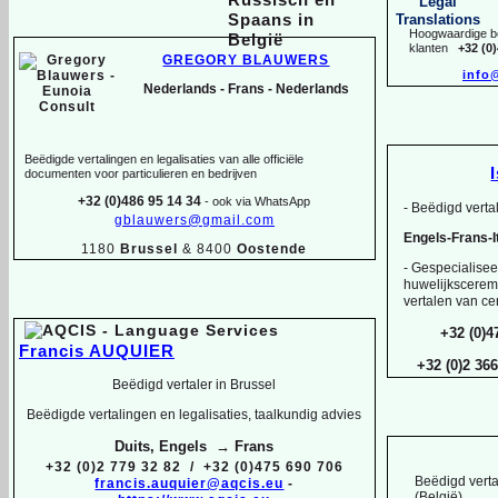
Hoogwaardige be
klanten
+32 (0
GREGORY BLAUWERS
info
Nederlands -
Frans -
Nederlands
Beëdigde vertalingen en legalisaties van alle officiële
documenten voor particulieren en bedrijven
+32 (0)486 95 14 34
-
ook via WhatsApp
-
Beëdigd vertal
gblauwers@gmail.com
Engels-
Frans-
1180
Brussel
& 8400
Oostende
-
Gespecialiseer
huwelijksceremo
vertalen van cer
+32 (0)4
Francis AUQUIER
+32 (0)2 36
Beëdigd vertaler in Brussel
Beëdigde vertalingen en legalisaties, taalkundig advies
Duits, Engels → Frans
+32 (0)2 779 32 82 / +32 (0)475 690 706
Beëdigd verta
francis.auquier@aqcis.eu
-
(België)