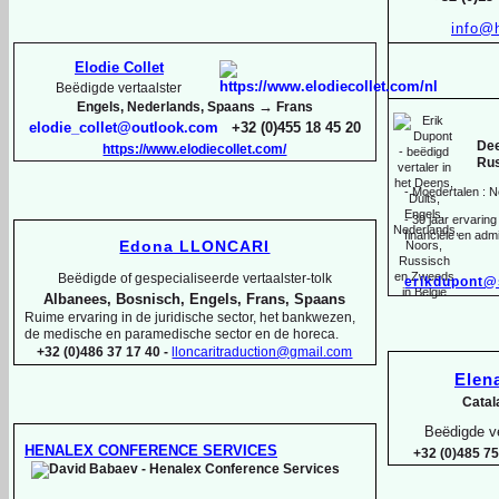
info@
Elodie Collet
Beëdigde vertaalster
→
Engels, Nederlands, Spaans
Frans
elodie_collet@outlook.com
+32 (0)455 18 45 20
Dee
https://www.elodiecollet.com/
Rus
-
Moedertalen : N
-
30 jaar ervaring 
financiële en admi
Edona LLONCARI
Beëdigde of gespecialiseerde vertaalster-
tolk
erikdupont@
Albanees, Bosnisch, Engels, Frans, Spaans
Ruime ervaring in de juridische sector, het bankwezen,
de medische en paramedische sector en de horeca.
+32 (0)486 37 17 40 -
lloncaritraduction@gmail.com
Ele
Catal
Beëdigde ve
HENALEX CONFERENCE SERVICES
+32 (0)485 75