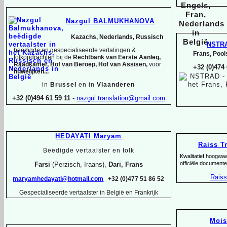
Nazgul BALMUKHANOVA
Kazachs, Nederlands, Russisch
NSTR
beëdigde en gespecialiseerde vertalingen &
Frans, Pool
tolkopdrachten bij de
Rechtbank van Eerste Aanleg,
Raadkamer, Hof van Beroep, Hof van Assisen,
voor
+32 (0)474
huwelijken...
in
Brussel
en in
Vlaanderen
+32 (0)494 61 59 11 -
nazgul.translation@gmail.com
HEDAYATI Maryam
Raiss T
Beëdigde vertaalster en tolk
Kwalitatief hoogwa
officiële documente
Farsi
(Perzisch, Iraans),
Dari, Frans
Raiss
maryamhedayati@hotmail.com
+32 (0)477 51 86 52
Gespecialiseerde vertaalster in België en Frankrijk
Moi