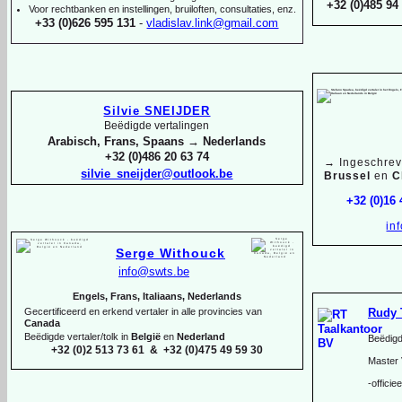
+32 (0)485 94 
Voor rechtbanken en instellingen, bruiloften, consultaties, enz.
+33 (0)626 595 131
-
vladislav.link@gmail.com
Silvie SNEIJDER
Beëdigde vertalingen
Arabisch, Frans, Spaans → Nederlands
+32 (0)486 20 63 74
→
Ingeschrev
silvie_sneijder@outlook.be
Brussel
en
C
+32 (0)16
in
Serge Withouck
info@swts.be
Engels, Frans, Italiaans, Nederlands
Rudy 
Gecertificeerd en erkend vertaler in alle provincies van
Canada
Beëdigde vertaler/tolk in
België
en
Nederland
Beëdigd
+32 (0)2 513 73 61 & +32 (0)475 49 59 30
Master 
-
officie