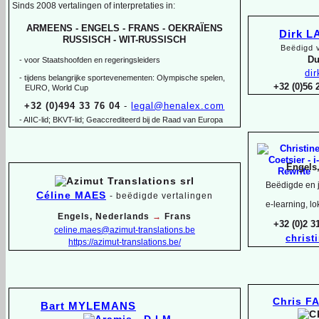
Sinds 2008 vertalingen of interpretaties in:
ARMEENS -
ENGELS -
FRANS -
OEKRAÏENS
Dirk 
RUSSISCH -
WIT-
RUSSISCH
Beëdigd v
Du
-
voor Staatshoofden en regeringsleiders
di
-
tijdens belangrijke sportevenementen: Olympische spelen,
+32 (0)56
EURO, World Cup
+32 (0)494 33 76 04
-
legal@henalex.com
-
AIIC-
lid; BKVT-
lid; Geaccrediteerd bij de Raad van Europa
Engels
Beëdigde en j
Céline MAES
-
beëdigde vertalingen
e-
learning, lo
Engels, Nederlands
→
Frans
+32 (0)2 
celine.maes@azimut-
translations.be
christ
https://azimut-
translations.be/
Chris F
Bart MYLEMANS