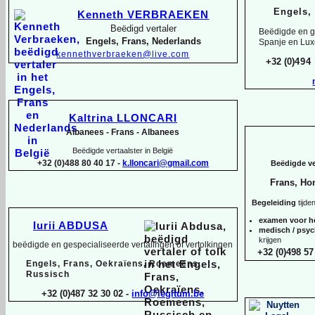
Engels,
Kenneth VERBRAEKEN
Beëdigd vertaler
Beëdigde en ge
Engels, Frans, Nederlands
Spanje en Lu
kennethverbraeken@live.com
+32 (0)
494
Kaltrina LLONCARI
Albanees -
Frans -
Albanees
Beëdigde vertaalster in België
+32 (0)488 80 40 17 -
k.lloncari@gmail.com
Beëdigde ver
Frans, Ho
Begeleiding
tijde
examen voor h
Iurii ABDUSA
medisch / psy
krijgen
beëdigde en gespecialiseerde vertalingen of vertolkingen
+32 (0)498 57
Engels, Frans, Oekraïens, Roemeens,
Russisch
+32 (0)487 32 30 02 -
info@legitum.be