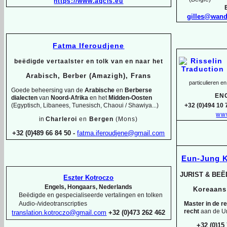
https://www.aqcis.eu
gilles@wan
Fatma Iferoudjene
beëdigde vertaalster en tolk van en naar het
Arabisch, Berber (Amazigh), Frans
particulieren en
Goede beheersing van de
Arabische
en
Berberse
EN
dialecten
van
Noord-
Afrika
en het
Midden-
Oosten
(Egyptisch, Libanees, Tunesisch, Chaoui / Shawiya...)
+32 (0)494 10 
www
in
Charleroi
en
Bergen
(Mons)
+32 (0)489 66 84 50 -
fatma.iferoudjene@gmail.com
Eun-
Jung 
JURIST & BE
Eszter Kotroczo
Engels, Hongaars, Nederlands
Koreaan
Beëdigde en gespecialiseerde vertalingen en tolken
Master in de r
Audio-
/videotranscripties
recht
aan de Un
translation.kotroczo@gmail.com
+32 (0)473 262 462
+32 (0)15