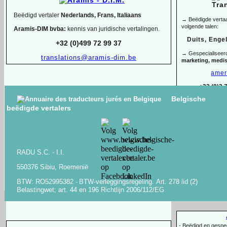
Beëdigd vertaler
Nederlands, Frans, Italiaans
→ Beëdigde vertaal
volgende talen:
Aramis-
DIM bvba:
kennis van juridische vertalingen.
Duits, Enge
+32 (0)499 72 99 37
→ Gespecialiseer
translations@aramis-
dim.be
marketing, medi
amer
+32 (0)2 
Belgische
ANTON KLEVANSKY
beëdigde vertalers
Beëdigde en gespecialiseerde vertaler-
tolk
ENGELS -
FRANS -
NEDERLANDS -
OEKRAÏENS -
Arbër H
RUSSISCH -
WIT-
RUSSISCH
Alban
-
Lid van AIIC & BKVT, geaccrediteerd bij de Raad van Europa
+32 (0)488 49
RADU S.C. -
I.I.
en VN-
organisaties
Bachelor of L
-
550376 Sibiu, Roemenië
-
Tolkopdrachten voor staatshoofden en regeringsleiders
en -
tolken
-
Copywriting, o
+32 (0)494 03 05 67
-
anton@klevansky.com
BTW: RO52995382 -
BTW-
verleggingsregeling.
Art.
278 lid (2)
www.klevansky.com
Belastingwet;
art.
44 en 196 Richtlijn 2006/112/EG
-
Beëdigd en gespeci