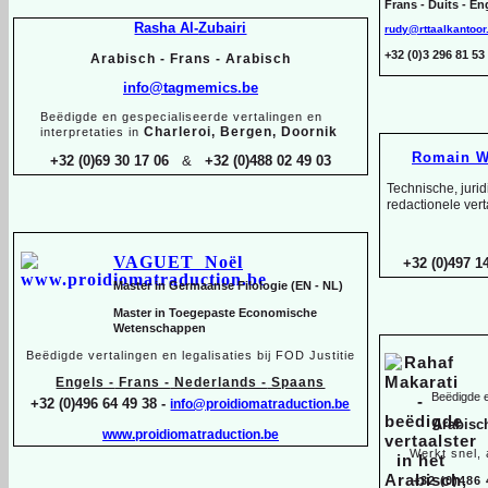
Frans -
Duits -
Eng
Rasha Al-
Zubairi
rudy@rttaalkantoor
+32 (0)3 296 81 
Arabisch -
Frans -
Arabisch
info@tagmemics.be
Beëdigde en gespecialiseerde vertalingen en
Charleroi, Bergen, Doornik
interpretaties in
Romain W
+32 (0)69 30 17 06
&
+32 (0)488 02 49 03
Technische, juri
redactionele vert
VAGUET Noël
+32 (0)497 14
Master in Germaanse Filologie (EN -
NL)
Master in Toegepaste Economische
Wetenschappen
Beëdigde vertalingen en legalisaties bij FOD Justitie
Engels -
Frans -
Nederlands -
Spaans
Beëdigde e
+32 (0)496 64 49 38 -
info@proidiomatraduction.be
Arabisc
www.proidiomatraduction.be
Werkt snel,
+32 (0)486