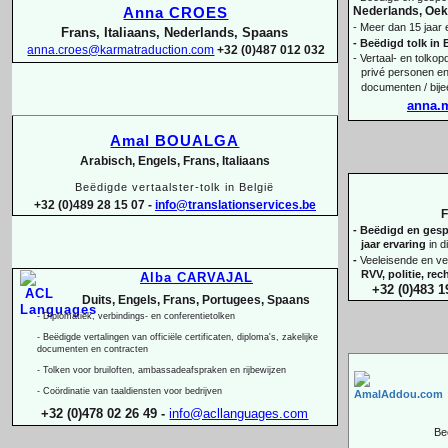
Nederlands, Oekr
Anna CROES
-
Meer dan 15 jaar 
Frans, Italiaans, Nederlands, Spaans
-
Beëdigd tolk in 
anna.croes@karmatraduction.com
+32 (0)487 012 032
-
Vertaal-
en tolkopd
privé personen en
documenten / bij
anna.
Amal BOUALGA
Arabisch, Engels, Frans, Italiaans
Beëdigde vertaalster-
tolk in België
+32 (0)489 28 15 07 -
info@translationservices.be
F
-
Beëdigd en gespe
jaar ervaring
in d
-
Veeleisende en ve
RVV, politie, re
Alba CARVAJAL
+32 (0)483 1
Duits, Engels, Frans, Portugees, Spaans
-
Diplomatiek, verbindings-
en conferentietolken
-
Beëdigde vertalingen van officiële certificaten, diploma's, zakelijke
documenten en contracten
-
Tolken voor bruiloften, ambassadeafspraken en rijbewijzen
-
Coördinatie van taaldiensten voor bedrijven
+32 (0)478 02 26 49 -
info@acllanguages.com
Be