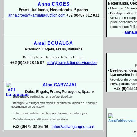
Nederlands, Oekr
Anna CROES
-
Meer dan 15 jaar 
Frans, Italiaans, Nederlands, Spaans
-
Beëdigd tolk in 
anna.croes@karmatraduction.com
+32 (0)487 012 032
-
Vertaal-
en tolkopd
privé personen en
documenten / bij
anna.
Amal BOUALGA
Arabisch, Engels, Frans, Italiaans
Beëdigde vertaalster-
tolk in België
+32 (0)489 28 15 07 -
info@translationservices.be
F
-
Beëdigd en gespe
jaar ervaring
in d
-
Veeleisende en ve
RVV, politie, re
Alba CARVAJAL
+32 (0)483 1
Duits, Engels, Frans, Portugees, Spaans
-
Diplomatiek, verbindings-
en conferentietolken
-
Beëdigde vertalingen van officiële certificaten, diploma's, zakelijke
documenten en contracten
-
Tolken voor bruiloften, ambassadeafspraken en rijbewijzen
-
Coördinatie van taaldiensten voor bedrijven
+32 (0)478 02 26 49 -
info@acllanguages.com
Be