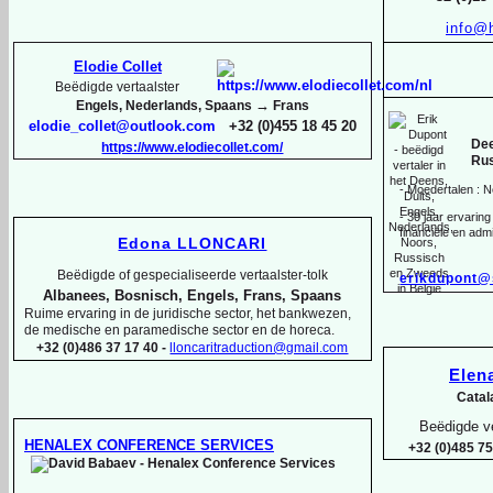
info@
Elodie Collet
Beëdigde vertaalster
→
Engels, Nederlands, Spaans
Frans
elodie_collet@outlook.com
+32 (0)455 18 45 20
Dee
https://www.elodiecollet.com/
Rus
-
Moedertalen : N
-
30 jaar ervaring 
financiële en admi
Edona LLONCARI
Beëdigde of gespecialiseerde vertaalster-
tolk
erikdupont@
Albanees, Bosnisch, Engels, Frans, Spaans
Ruime ervaring in de juridische sector, het bankwezen,
de medische en paramedische sector en de horeca.
+32 (0)486 37 17 40 -
lloncaritraduction@gmail.com
Ele
Catal
Beëdigde ve
HENALEX CONFERENCE SERVICES
+32 (0)485 75