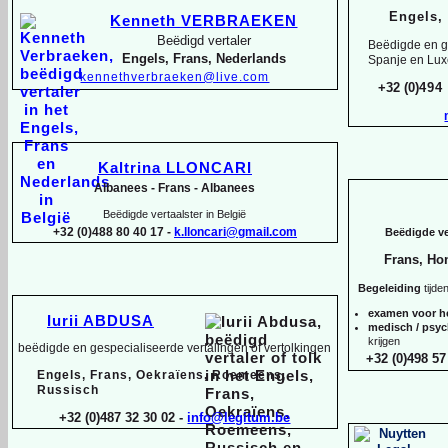
Engels,
Kenneth VERBRAEKEN
Beëdigd vertaler
Beëdigde en ge
Engels, Frans, Nederlands
Spanje en Lu
kennethverbraeken@live.com
+32 (0)
494
Kaltrina LLONCARI
Albanees -
Frans -
Albanees
Beëdigde vertaalster in België
+32 (0)488 80 40 17 -
k.lloncari@gmail.com
Beëdigde ver
Frans, Ho
Begeleiding
tijde
examen voor h
Iurii ABDUSA
medisch / psy
krijgen
beëdigde en gespecialiseerde vertalingen of vertolkingen
+32 (0)498 57
Engels, Frans, Oekraïens, Roemeens,
Russisch
+32 (0)487 32 30 02 -
info@legitum.be