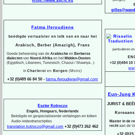
https://www.aqcis.eu
gilles@wan
Fatma Iferoudjene
beëdigde vertaalster en tolk van en naar het
Arabisch, Berber (Amazigh), Frans
particulieren en
Goede beheersing van de
Arabische
en
Berberse
EN
dialecten
van
Noord-
Afrika
en het
Midden-
Oosten
(Egyptisch, Libanees, Tunesisch, Chaoui / Shawiya...)
+32 (0)494 10 
www
in
Charleroi
en
Bergen
(Mons)
+32 (0)489 66 84 50 -
fatma.iferoudjene@gmail.com
Eun-
Jung 
JURIST & BE
Eszter Kotroczo
Engels, Hongaars, Nederlands
Koreaan
Beëdigde en gespecialiseerde vertalingen en tolken
Master in de r
Audio-
/videotranscripties
recht
aan de Un
translation.kotroczo@gmail.com
+32 (0)473 262 462
+32 (0)15