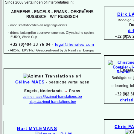
Sinds 2008 vertalingen of interpretaties in:
ARMEENS -
ENGELS -
FRANS -
OEKRAÏENS
Dirk 
RUSSISCH -
WIT-
RUSSISCH
Beëdigd v
Du
-
voor Staatshoofden en regeringsleiders
di
-
tijdens belangrijke sportevenementen: Olympische spelen,
+32 (0)56
EURO, World Cup
+32 (0)494 33 76 04
-
legal@henalex.com
-
AIIC-
lid; BKVT-
lid; Geaccrediteerd bij de Raad van Europa
Engels
Beëdigde en j
Céline MAES
-
beëdigde vertalingen
e-
learning, lo
Engels, Nederlands
→
Frans
+32 (0)2 
celine.maes@azimut-
translations.be
christ
https://azimut-
translations.be/
Chris F
Bart MYLEMANS