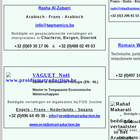
Frans -
Duits -
Eng
Rasha Al-
Zubairi
rudy@rttaalkantoor
+32 (0)3 296 81 
Arabisch -
Frans -
Arabisch
info@tagmemics.be
Beëdigde en gespecialiseerde vertalingen en
Charleroi, Bergen, Doornik
interpretaties in
Romain W
+32 (0)69 30 17 06
&
+32 (0)488 02 49 03
Technische, juri
redactionele vert
VAGUET Noël
+32 (0)497 14
Master in Germaanse Filologie (EN -
NL)
Master in Toegepaste Economische
Wetenschappen
Beëdigde vertalingen en legalisaties bij FOD Justitie
Engels -
Frans -
Nederlands -
Spaans
Beëdigde e
+32 (0)496 64 49 38 -
info@proidiomatraduction.be
Arabisc
www.proidiomatraduction.be
Werkt snel,
+32 (0)486