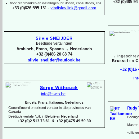
+32 (0)485 94 
Voor rechtbanken en instellingen, bruiloften, consultaties, enz.
+33 (0)626 595 131
-
vladislav.link@gmail.com
Silvie SNEIJDER
Beëdigde vertalingen
Arabisch, Frans, Spaans → Nederlands
+32 (0)486 20 63 74
→
Ingeschrev
silvie_sneijder@outlook.be
Brussel
en
C
+32 (0)16
in
Serge Withouck
info@swts.be
Engels, Frans, Italiaans, Nederlands
Rudy 
Gecertificeerd en erkend vertaler in alle provincies van
Canada
Beëdigde vertaler/tolk in
België
en
Nederland
Beëdigd
+32 (0)2 513 73 61 & +32 (0)475 49 59 30
Master 
-
officie