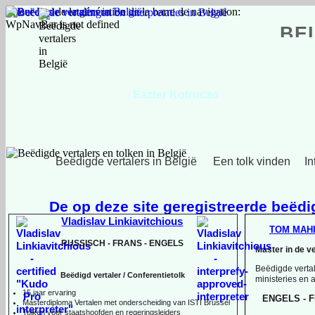
Erreur lors de la génération de la barre de navigation:
WpNavBar is not defined
BE
Eszter Kotroczo
Hongaars, Engels, Nederlands
Beëdigde vertalers in België
Een tolk vinden
In
De op deze site geregistreerde beëdig
Vladislav Linkiavitchious
TOM MAH
RUSSISCH -
FRANS -
ENGELS
Master in de v
Beëdigde vertal
Beëdigd vertaler / Conferentietolk
ministeries en
15 jaar ervaring
ENGELS -
F
Master
diploma Vertalen met onderscheiding van ISTI Brussel
Tolken voor staatshoofden en regeringsleiders