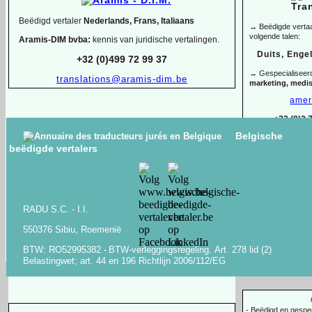
Beëdigd vertaler
Nederlands, Frans, Italiaans
→ Beëdigde vertaal
volgende talen:
Aramis-
DIM bvba:
kennis van juridische vertalingen.
Duits, Enge
+32 (0)499 72 99 37
→ Gespecialiseer
translations@aramis-
dim.be
marketing, medi
amer
+32 (0)2 
Belgische
ANTON KLEVANSKY
beëdigde vertalers
Beëdigde en gespecialiseerde vertaler-
tolk
ENGELS -
FRANS -
NEDERLANDS -
OEKRAÏENS -
Arbër H
RUSSISCH -
WIT-
RUSSISCH
Alban
-
Lid van AIIC & BKVT, geaccrediteerd bij de Raad van Europa
+32 (0)488 49
RADU S.C. -
I.I.
en VN-
organisaties
Bachelor of L
-
550376 Sibiu, Roemenië
-
Tolkopdrachten voor staatshoofden en regeringsleiders
en -
tolken
-
Copywriting, o
+32 (0)494 03 05 67
-
anton@klevansky.com
BTW: RO52995382 -
BTW-
verleggingsregeling.
Art.
278 lid (2)
www.klevansky.com
Belastingwet;
art.
44 en 196 Richtlijn 2006/112/EG
-
Beëdigd en gespeci