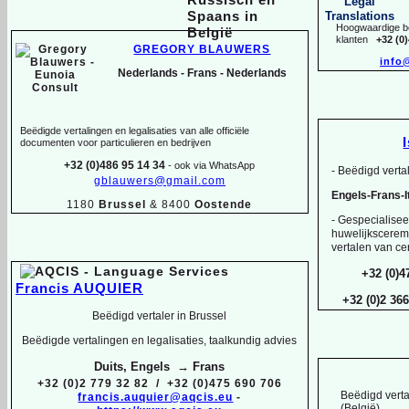
Hoogwaardige be
klanten
+32 (0
GREGORY BLAUWERS
info
Nederlands -
Frans -
Nederlands
Beëdigde vertalingen en legalisaties van alle officiële
documenten voor particulieren en bedrijven
+32 (0)486 95 14 34
-
ook via WhatsApp
-
Beëdigd vertal
gblauwers@gmail.com
Engels-
Frans-
1180
Brussel
& 8400
Oostende
-
Gespecialiseer
huwelijksceremo
vertalen van cer
+32 (0)4
Francis AUQUIER
+32 (0)2 36
Beëdigd vertaler in Brussel
Beëdigde vertalingen en legalisaties, taalkundig advies
Duits, Engels → Frans
+32 (0)2 779 32 82 / +32 (0)475 690 706
Beëdigd verta
francis.auquier@aqcis.eu
-
(België)