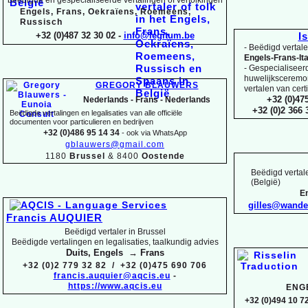
Engels, Frans, Oekraïens, Roemeens,
Russisch
+32 (0)487 32 30 02 -
info@legitum.be
I
-
Beëdigd vertaler
Engels-
Frans-
It
-
Gespecialiseerd 
huwelijksceremoni
GREGORY BLAUWERS
vertalen van cert
+32 (0)47
Nederlands -
Frans -
Nederlands
+32 (0)2 366
Beëdigde vertalingen en legalisaties van alle officiële
documenten voor particulieren en bedrijven
+32 (0)486 95 14 34
-
ook via WhatsApp
gblauwers@gmail.com
1180
Brussel
& 8400
Oostende
Beëdigd vertale
(België)
En
gilles@wand
Francis AUQUIER
Beëdigd vertaler in Brussel
Beëdigde vertalingen en legalisaties, taalkundig advies
Duits, Engels → Frans
+32 (0)2 779 32 82 / +32 (0)475 690 706
francis.auquier@aqcis.eu
-
https://www.aqcis.eu
ENG
+32 (0)494 10 72