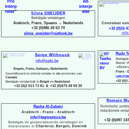
Silvie SNEIJDER
Beëdigde vertalingen
Arabisch, Frans, Spaans → Nederlands
Consulaat van 
+32 (0)486 20 63 74
+32 (0)16 4
inf
silvie_sneijder@outlook.be
Rudy T
Serge Withouck
Beëdigde 
info@swts.be
Master V
-
officieel
Engels, Frans, Italiaans, Nederlands
Frans -
D
Gecertificeerd en erkend vertaler in alle provincies van
rudy@rtt
Canada
+32 (0)3
Beëdigde vertaler/tolk in
België
en
Nederland
+32 (0)2 513 73 61 & +32 (0)475 49 59 30
Romain Wu
Rasha Al-
Zubairi
Technische, juridi
redactionele verta
Arabisch -
Frans -
Arabisch
info@tagmemics.be
+32 (0)497 147
Beëdigde en gespecialiseerde vertalingen en
Charleroi, Bergen, Doornik
interpretaties in