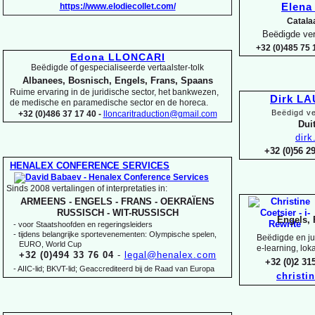
https://www.elodiecollet.com/
Elen
Catala
Beëdigde ver
+32 (0)485 75 1
Edona LLONCARI
Beëdigde of gespecialiseerde vertaalster-
tolk
Albanees, Bosnisch, Engels, Frans, Spaans
Ruime ervaring in de juridische sector, het bankwezen,
Dirk L
de medische en paramedische sector en de horeca.
Beëdigd ve
+32 (0)486 37 17 40 -
lloncaritraduction@gmail.com
Duit
dir
+32 (0)56 
HENALEX CONFERENCE SERVICES
Sinds 2008 vertalingen of interpretaties in:
ARMEENS -
ENGELS -
FRANS -
OEKRAÏENS
RUSSISCH -
WIT-
RUSSISCH
Engels, 
-
voor Staatshoofden en regeringsleiders
-
tijdens belangrijke sportevenementen: Olympische spelen,
Beëdigde en jur
EURO, World Cup
e-
learning, lok
+32 (0)494 33 76 04
-
legal@henalex.com
+32 (0)2 3
-
AIIC-
lid; BKVT-
lid; Geaccrediteerd bij de Raad van Europa
christi