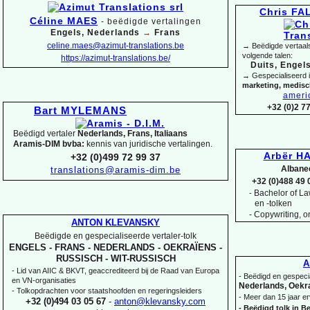
Chris F
Céline MAES
-
beëdigde vertalingen
Engels, Nederlands
→
Frans
celine.maes@azimut-
translations.be
→ Beëdigde vertaals
volgende talen:
https://azimut-
translations.be/
Duits, Engels
→ Gespecialiseerd 
marketing, medis
ameri
+32 (0)2 7
Bart MYLEMANS
Beëdigd vertaler
Nederlands, Frans, Italiaans
Aramis-
DIM bvba:
kennis van juridische vertalingen.
Arbër HA
+32 (0)499 72 99 37
Albane
translations@aramis-
dim.be
+32 (0)488 49 
Bachelor of Law
-
en -
tolken
-
Copywriting, on
ANTON KLEVANSKY
Beëdigde en gespecialiseerde vertaler-
tolk
ENGELS -
FRANS -
NEDERLANDS -
OEKRAÏENS -
RUSSISCH -
WIT-
RUSSISCH
A
-
Lid van AIIC & BKVT, geaccrediteerd bij de Raad van Europa
-
Beëdigd en gespecia
en VN-
organisaties
Nederlands, Oekra
-
Tolkopdrachten voor staatshoofden en regeringsleiders
-
Meer dan 15 jaar er
+32 (0)494 03 05 67
-
anton@klevansky.com
-
Beëdigd tolk in Be