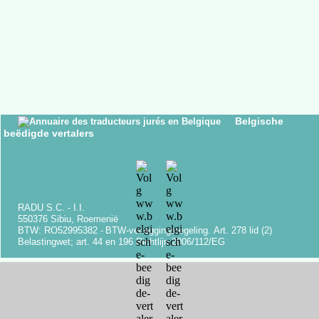
Belgische
beëdigde vertalers
RADU S.C. -
I.I.
550376 Sibiu, Roemenië
BTW: RO52995382 -
BTW-
verleggingsregeling.
Art.
278 lid (2)
Belastingwet;
art.
44 en 196 Richtlijn 2006/112/EG