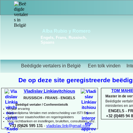
Frédérique Christiaens
Engels, Frans, Portugees,
Spaans
Beëdigde vertalers in België
Een tolk vinden
Int
De op deze site geregistreerde beëdigd
TOM MAHI
Vladislav Linkiavitchious
Master in de ve
RUSSISCH -
FRANS -
ENGELS
Beëdigde vertalin
Beëdigd vertaler / Conferentietolk
ministeries en 
15 jaar ervaring
ENGELS -
FR
Master
diploma Vertalen met onderscheiding van ISTI Brussel
+32 (0)485 94 8
Tolken voor staatshoofden en regeringsleiders
Voor rechtbanken en instellingen, bruiloften, consultaties, enz.
+33 (0)626 595 131
-
vladislav.link@gmail.com