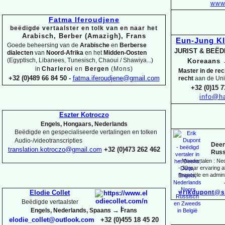
www.
Fatma Iferoudjene
beëdigde vertaalster en tolk van en naar het
Arabisch, Berber (Amazigh), Frans
Eun-
Jung K
Goede beheersing van de
Arabische
en
Berberse
JURIST & BEË
dialecten
van
Noord-
Afrika
en het
Midden-
Oosten
(Egyptisch, Libanees, Tunesisch, Chaoui / Shawiya...)
Koreaans
in
Charleroi
en
Bergen
(Mons)
Master in de re
+32 (0)489 66 84 50 -
fatma.iferoudjene@gmail.com
recht
aan de Uni
+32 (0)15 7
info@ha
Eszter Kotroczo
Engels, Hongaars, Nederlands
Beëdigde en gespecialiseerde vertalingen en tolken
Audio-
/videotranscripties
Deen
translation.kotroczo@gmail.com
+32 (0)473 262 462
Russ
-
Moedertalen : Ne
-
30 jaar ervaring al
financiële en admini
erikdupont@s
Elodie Collet
Beëdigde vertaalster
→
Engels, Nederlands, Spaans
Frans
elodie_collet@outlook.com
+32 (0)455 18 45 20