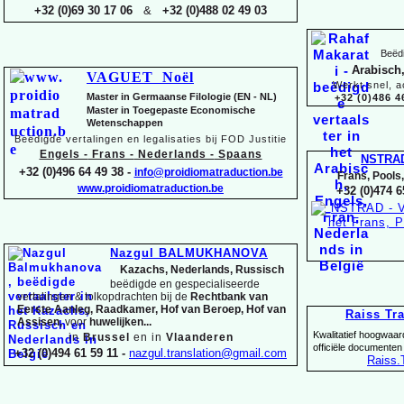
+32 (0)69 30 17 06
&
+32 (0)488 02 49 03
Beëdi
Arabisch,
VAGUET Noël
Werkt snel, a
Master in Germaanse Filologie (EN -
NL)
+32 (0)486 4
Master in Toegepaste Economische
Wetenschappen
Beëdigde vertalingen en legalisaties bij FOD Justitie
Engels -
Frans -
Nederlands -
Spaans
NSTRA
+32 (0)496 64 49 38 -
info@proidiomatraduction.be
Frans, Pools
www.proidiomatraduction.be
+32 (0)474 6
Nazgul BALMUKHANOVA
Kazachs, Nederlands, Russisch
beëdigde en gespecialiseerde
vertalingen &
tolkopdrachten bij de
Rechtbank van
Eerste Aanleg, Raadkamer, Hof van Beroep, Hof van
Raiss Tr
Assisen,
voor
huwelijken...
Kwalitatief hoogwaar
in
Brussel
en in
Vlaanderen
officiële documenten
+32 (0)494 61 59 11 -
nazgul.translation@gmail.com
Raiss
.