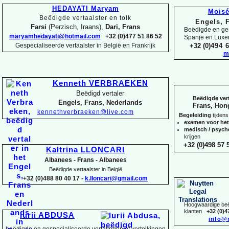
HEDAYATI Maryam
Mois
Beëdigde vertaalster en tolk
Engels, 
Farsi
(Perzisch, Iraans),
Dari, Frans
Beëdigde en ges
maryamhedayati@hotmail.com
+32 (0)477 51 86 52
Spanje en Lux
Gespecialiseerde vertaalster in België en Frankrijk
+32 (0)
494 6
m
Kenneth VERBRAEKEN
Beëdigd vertaler
Beëdigde vert
Engels, Frans, Nederlands
Frans, Hon
kennethverbraeken@live.com
Begeleiding
tijdens
examen voor he
medisch / psyc
krijgen
+32 (0)498 57 5
Kaltrina LLONCARI
Albanees -
Frans -
Albanees
Beëdigde vertaalster in België
+32 (0)488 80 40 17 -
k.lloncari@gmail.com
Hoogwaardige beëd
klanten
+32 (0)4
Iurii ABDUSA
info@
beëdigde en gespecialiseerde vertalingen of vertolkingen