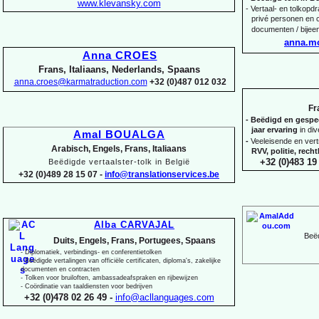
www.klevansky.com
-
Vertaal-
en tolkopdra
privé personen en c
documenten / bijee
anna.m
Anna CROES
Frans, Italiaans, Nederlands, Spaans
anna.croes@karmatraduction.com
+32 (0)487 012 032
Fr
-
Beëdigd en gespeci
jaar ervaring
in di
Amal BOUALGA
-
Veeleisende en ver
Arabisch, Engels, Frans, Italiaans
RVV, politie, rec
+32 (0)483 19 
Beëdigde vertaalster-
tolk in België
+32 (0)489 28 15 07 -
info@translationservices.be
Alba CARVAJAL
Beëd
Duits, Engels, Frans, Portugees, Spaans
-
Diplomatiek, verbindings-
en conferentietolken
-
Beëdigde vertalingen van officiële certificaten, diploma's, zakelijke
documenten en contracten
-
Tolken voor bruiloften, ambassadeafspraken en rijbewijzen
-
Coördinatie van taaldiensten voor bedrijven
+32 (0)478 02 26 49 -
info@acllanguages.com