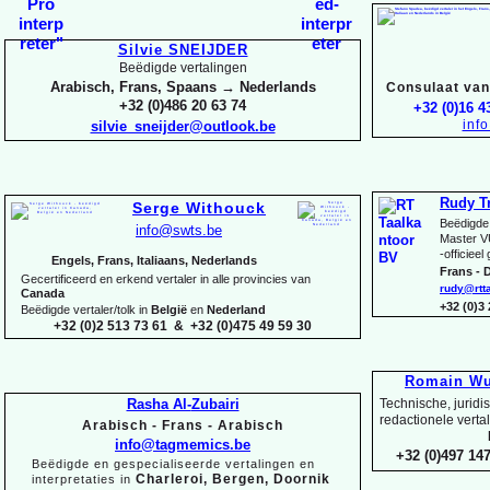
Silvie SNEIJDER
Beëdigde vertalingen
Arabisch, Frans, Spaans → Nederlands
Consulaat van 
+32 (0)486 20 63 74
+32 (0)16 4
inf
silvie_sneijder@outlook.be
Rudy T
Serge Withouck
Beëdigde 
info@swts.be
Master V
-
officieel
Engels, Frans, Italiaans, Nederlands
Frans -
D
Gecertificeerd en erkend vertaler in alle provincies van
rudy@rtt
Canada
+32 (0)3
Beëdigde vertaler/tolk in
België
en
Nederland
+32 (0)2 513 73 61 & +32 (0)475 49 59 30
Romain Wu
Rasha Al-
Zubairi
Technische, juridi
redactionele verta
Arabisch -
Frans -
Arabisch
info@tagmemics.be
+32 (0)497 147
Beëdigde en gespecialiseerde vertalingen en
Charleroi, Bergen, Doornik
interpretaties in