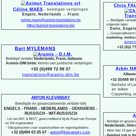
Chris F
Céline MAES
-
beëdigde vertalingen
Engels, Nederlands
→
Frans
celine.maes@azimut-
translations.be
→ Beëdigde vertaals
volgende talen:
https://azimut-
translations.be/
Duits, Engels
→ Gespecialiseerd 
marketing, medis
ameri
+32 (0)2 7
Bart MYLEMANS
Beëdigd vertaler
Nederlands, Frans, Italiaans
Aramis-
DIM bvba:
kennis van juridische vertalingen.
Arbër HA
+32 (0)499 72 99 37
Albane
translations@aramis-
dim.be
+32 (0)488 49 
Bachelor of Law
-
en -
tolken
-
Copywriting, on
ANTON KLEVANSKY
Beëdigde en gespecialiseerde vertaler-
tolk
ENGELS -
FRANS -
NEDERLANDS -
OEKRAÏENS -
RUSSISCH -
WIT-
RUSSISCH
A
-
Lid van AIIC & BKVT, geaccrediteerd bij de Raad van Europa
-
Beëdigd en gespecia
en VN-
organisaties
Nederlands, Oekra
-
Tolkopdrachten voor staatshoofden en regeringsleiders
-
Meer dan 15 jaar er
+32 (0)494 03 05 67
-
anton@klevansky.com
-
Beëdigd tolk in Be