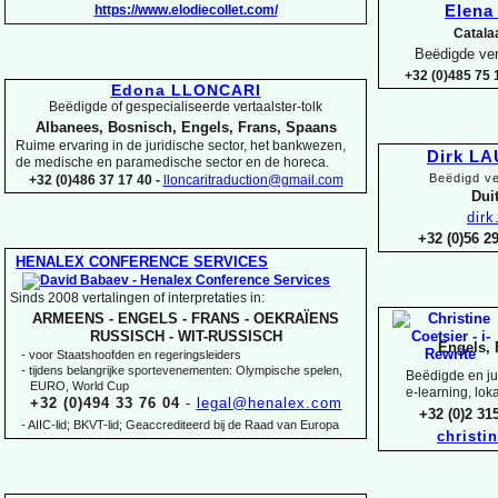
https://www.elodiecollet.com/
Elen
Catala
Beëdigde ver
+32 (0)485 75 1
Edona LLONCARI
Beëdigde of gespecialiseerde vertaalster-
tolk
Albanees, Bosnisch, Engels, Frans, Spaans
Ruime ervaring in de juridische sector, het bankwezen,
Dirk L
de medische en paramedische sector en de horeca.
Beëdigd ve
+32 (0)486 37 17 40 -
lloncaritraduction@gmail.com
Duit
dir
+32 (0)56 
HENALEX CONFERENCE SERVICES
Sinds 2008 vertalingen of interpretaties in:
ARMEENS -
ENGELS -
FRANS -
OEKRAÏENS
RUSSISCH -
WIT-
RUSSISCH
Engels, 
-
voor Staatshoofden en regeringsleiders
-
tijdens belangrijke sportevenementen: Olympische spelen,
Beëdigde en jur
EURO, World Cup
e-
learning, lok
+32 (0)494 33 76 04
-
legal@henalex.com
+32 (0)2 3
-
AIIC-
lid; BKVT-
lid; Geaccrediteerd bij de Raad van Europa
christi