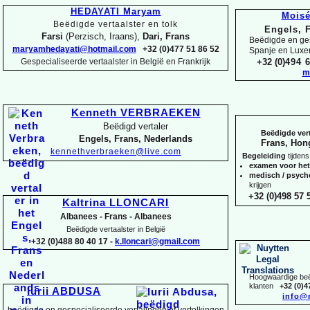
HEDAYATI Maryam
Mois
Beëdigde vertaalster en tolk
Engels, 
Farsi
(Perzisch, Iraans),
Dari, Frans
Beëdigde en ges
maryamhedayati@hotmail.com
+32 (0)477 51 86 52
Spanje en Lux
Gespecialiseerde vertaalster in België en Frankrijk
+32 (0)
494 6
m
Kenneth VERBRAEKEN
Beëdigd vertaler
Beëdigde vert
Engels, Frans, Nederlands
Frans, Hon
kennethverbraeken@live.com
Begeleiding
tijdens
examen voor he
medisch / psyc
krijgen
+32 (0)498 57 5
Kaltrina LLONCARI
Albanees -
Frans -
Albanees
Beëdigde vertaalster in België
+32 (0)488 80 40 17 -
k.lloncari@gmail.com
Hoogwaardige beëd
klanten
+32 (0)4
Iurii ABDUSA
info@
beëdigde en gespecialiseerde vertalingen of vertolkingen