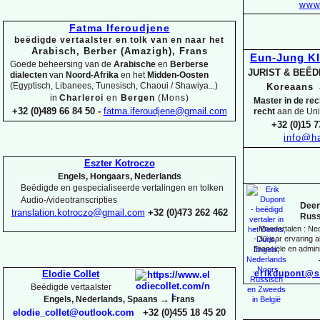
www.
Fatma Iferoudjene
beëdigde vertaalster en tolk van en naar het
Arabisch, Berber (Amazigh), Frans
Eun-
Jung K
Goede beheersing van de
Arabische
en
Berberse
JURIST & BEË
dialecten
van
Noord-
Afrika
en het
Midden-
Oosten
(Egyptisch, Libanees, Tunesisch, Chaoui / Shawiya...)
Koreaans
in
Charleroi
en
Bergen
(Mons)
Master in de re
+32 (0)489 66 84 50 -
fatma.iferoudjene@gmail.com
recht
aan de Uni
+32 (0)15 7
info@ha
Eszter Kotroczo
Engels, Hongaars, Nederlands
Beëdigde en gespecialiseerde vertalingen en tolken
Audio-
/videotranscripties
Deen
translation.kotroczo@gmail.com
+32 (0)473 262 462
Russ
-
Moedertalen : Ne
-
30 jaar ervaring al
financiële en admini
erikdupont@s
Elodie Collet
Beëdigde vertaalster
→
Engels, Nederlands, Spaans
Frans
elodie_collet@outlook.com
+32 (0)455 18 45 20