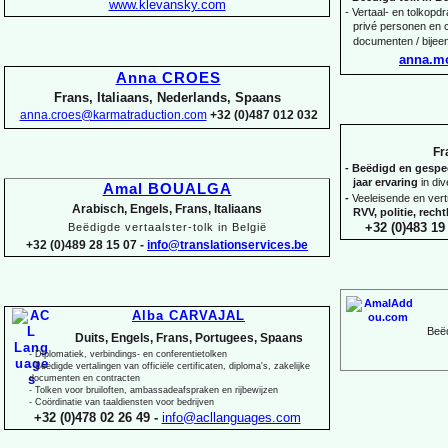
www.klevansky.com
-
Vertaal-
en tolkopdra
privé personen en c
documenten / bijee
anna.m
Anna CROES
Frans, Italiaans, Nederlands, Spaans
anna.croes@karmatraduction.com
+32 (0)487 012 032
Fr
-
Beëdigd en gespeci
jaar ervaring
in di
Amal BOUALGA
-
Veeleisende en ver
Arabisch, Engels, Frans, Italiaans
RVV, politie, rec
+32 (0)483 19 
Beëdigde vertaalster-
tolk in België
+32 (0)489 28 15 07 -
info@translationservices.be
Alba CARVAJAL
Beëd
Duits, Engels, Frans, Portugees, Spaans
-
Diplomatiek, verbindings-
en conferentietolken
-
Beëdigde vertalingen van officiële certificaten, diploma's, zakelijke
documenten en contracten
-
Tolken voor bruiloften, ambassadeafspraken en rijbewijzen
-
Coördinatie van taaldiensten voor bedrijven
+32 (0)478 02 26 49 -
info@acllanguages.com