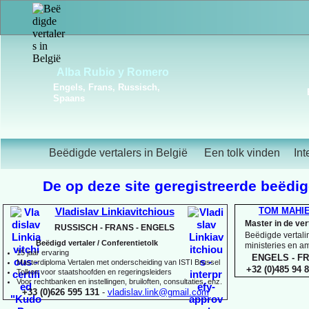
Frédérique Christiaens
Engels, Frans, Portugees,
Spaans
Beëdigde vertalers in België
Een tolk vinden
Int
De op deze site geregistreerde beëdigd
TOM MAHI
Vladislav Linkiavitchious
Master in de ve
RUSSISCH -
FRANS -
ENGELS
Beëdigde vertalin
Beëdigd vertaler / Conferentietolk
ministeries en 
15 jaar ervaring
ENGELS -
FR
Master
diploma Vertalen met onderscheiding van ISTI Brussel
+32 (0)485 94 8
Tolken voor staatshoofden en regeringsleiders
Voor rechtbanken en instellingen, bruiloften, consultaties, enz.
+33 (0)626 595 131
-
vladislav.link@gmail.com