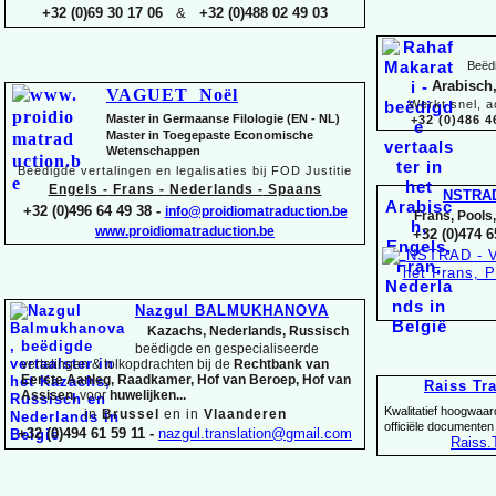
+32 (0)69 30 17 06
&
+32 (0)488 02 49 03
Beëdi
Arabisch,
VAGUET Noël
Werkt snel, a
Master in Germaanse Filologie (EN -
NL)
+32 (0)486 4
Master in Toegepaste Economische
Wetenschappen
Beëdigde vertalingen en legalisaties bij FOD Justitie
Engels -
Frans -
Nederlands -
Spaans
NSTRA
+32 (0)496 64 49 38 -
info@proidiomatraduction.be
Frans, Pools
www.proidiomatraduction.be
+32 (0)474 6
Nazgul BALMUKHANOVA
Kazachs, Nederlands, Russisch
beëdigde en gespecialiseerde
vertalingen &
tolkopdrachten bij de
Rechtbank van
Eerste Aanleg, Raadkamer, Hof van Beroep, Hof van
Raiss Tr
Assisen,
voor
huwelijken...
Kwalitatief hoogwaar
in
Brussel
en in
Vlaanderen
officiële documenten
+32 (0)494 61 59 11 -
nazgul.translation@gmail.com
Raiss
.