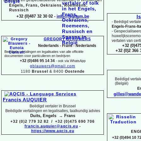
Engels, Frans, Oekraïens, Roemeens,
Russisch
+32 (0)487 32 30 02 -
info@legitum.be
I
-
Beëdigd vertaler
Engels-
Frans-
It
-
Gespecialiseerd 
huwelijksceremoni
GREGORY BLAUWERS
vertalen van cert
+32 (0)47
Nederlands -
Frans -
Nederlands
+32 (0)2 366
Beëdigde vertalingen en legalisaties van alle officiële
documenten voor particulieren en bedrijven
+32 (0)486 95 14 34
-
ook via WhatsApp
gblauwers@gmail.com
1180
Brussel
& 8400
Oostende
Beëdigd vertale
(België)
En
gilles@wand
Francis AUQUIER
Beëdigd vertaler in Brussel
Beëdigde vertalingen en legalisaties, taalkundig advies
Duits, Engels → Frans
+32 (0)2 779 32 82 / +32 (0)475 690 706
francis.auquier@aqcis.eu
-
https://www.aqcis.eu
ENG
+32 (0)494 10 72