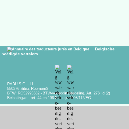
Belgische
beëdigde vertalers
RADU S.C. -
I.I.
550376 Sibiu, Roemenië
BTW: RO52995382 -
BTW-
verleggingsregeling.
Art.
278 lid (2)
Belastingwet;
art.
44 en 196 Richtlijn 2006/112/EG