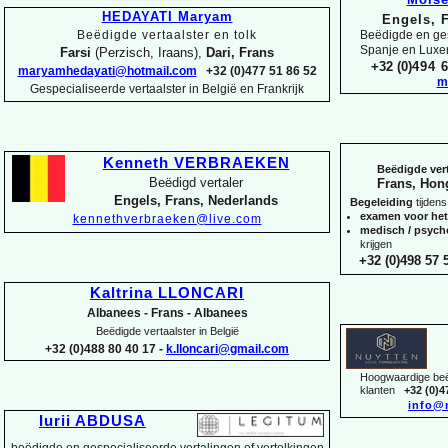
HEDAYATI Maryam
Engels, 
Beëdigde vertaalster en tolk
Beëdigde en ges
Spanje en Lux
Farsi
(Perzisch, Iraans),
Dari, Frans
+32 (0)
494 6
maryamhedayati@hotmail.com
+32 (0)477 51 86 52
m
Gespecialiseerde vertaalster in België en Frankrijk
Kenneth VERBRAEKEN
Beëdigde vert
Beëdigd vertaler
Frans, Hon
Engels, Frans, Nederlands
Begeleiding
tijdens
examen voor he
kennethverbraeken@live.com
medisch / psyc
krijgen
+32 (0)498 57 5
Kaltrina LLONCARI
Albanees -
Frans -
Albanees
Beëdigde vertaalster in België
+32 (0)488 80 40 17 -
k.lloncari@gmail.com
Hoogwaardige beëd
klanten
+32 (0)4
info@
Iurii ABDUSA
beëdigde en gespecialiseerde vertalingen of vertolkingen