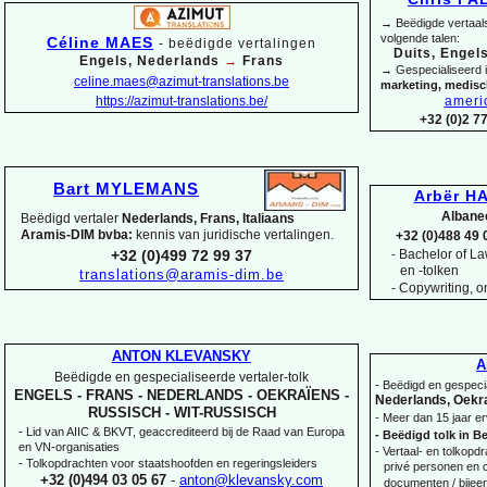
→ Beëdigde vertaals
volgende talen:
Céline MAES
-
beëdigde vertalingen
Duits, Engels
Engels, Nederlands
→
Frans
→ Gespecialiseerd 
celine.maes@azimut-
translations.be
marketing, medis
https://azimut-
translations.be/
ameri
+32 (0)2 7
Bart MYLEMANS
Arbër HA
Albane
Beëdigd vertaler
Nederlands, Frans, Italiaans
Aramis-
DIM bvba:
kennis van juridische vertalingen.
+32 (0)488 49 
Bachelor of Law
+32 (0)499 72 99 37
-
en -
tolken
translations@aramis-
dim.be
-
Copywriting, on
ANTON KLEVANSKY
A
Beëdigde en gespecialiseerde vertaler-
tolk
-
Beëdigd en gespecia
ENGELS -
FRANS -
NEDERLANDS -
OEKRAÏENS -
Nederlands, Oekra
RUSSISCH -
WIT-
RUSSISCH
-
Meer dan 15 jaar er
-
Lid van AIIC & BKVT, geaccrediteerd bij de Raad van Europa
-
Beëdigd tolk in Be
en VN-
organisaties
-
Vertaal-
en tolkopdra
-
Tolkopdrachten voor staatshoofden en regeringsleiders
privé personen en c
+32 (0)494 03 05 67
-
anton@klevansky.com
documenten / bijee