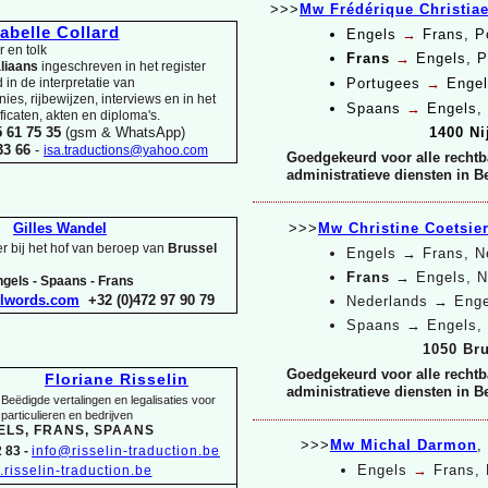
>>>
Mw Frédérique Christia
sabelle Collard
Engels
→
Frans, P
 en tolk
Frans
→
Engels, 
aliaans
ingeschreven in het register
in de interpretatie van
Portugees
→
Engel
es, rijbewijzen, interviews en in het
Spaans
→
Engels, 
ificaten, akten en diploma's.
5 61 75 35
(gsm & WhatsApp)
1400 Ni
 33 66
-
isa.traductions@yahoo.com
Goedgekeurd voor alle rechtb
administratieve diensten in B
Gilles Wandel
>>>
Mw Christine Coetsie
r bij het hof van beroep van
Brussel
Engels
→ Frans, N
Frans
→
Engels, 
gels -
Spaans -
Frans
elwords.com
+32 (0)472 97 90 79
Nederlands
→
Enge
Spaans
→
Engels,
1050 Br
Goedgekeurd voor alle rechtb
Floriane Risselin
administratieve diensten in B
Beëdigde vertalingen en legalisaties voor
particulieren en bedrijven
ELS, FRANS, SPAANS
>>>
Mw Michal Darmon
,
 83 -
info@risselin-
traduction.be
Engels
→
Frans,
risselin-
traduction.be