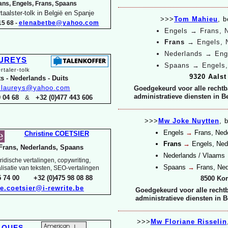
ans, Engels, Frans, Spaans
taalster-
tolk in België en Spanje
>>>
Tom Mahieu
, b
5 68 -
elenabetbe@yahoo.com
Engels
→ Frans, 
Frans
→
Engels, 
Nederlands
→
Eng
AUREYS
Spaans
→
Engels,
rtaler-
tolk
9320 Aals
s -
Nederlands -
Duits
k.laureys@yahoo.com
Goedgekeurd voor alle rechtb
administratieve diensten in B
29 04 68
&
+32 (0)477 443 606
>>>
Mw Joke Nuytten
, 
Engels
→
Frans, Ned
Christine COETSIER
Frans
→
Engels, Ned
Frans, Nederlands, Spaans
Nederlands / Vlaams
idische vertalingen, copywriting,
Spaans
→
Frans, Ned
alisatie van teksten, SEO-
vertalingen
15 74 00 +32 (0)475 98 08 88
8500 Kort
ne.coetsier@i-
rewrite.be
Goedgekeurd voor alle rechtb
administratieve diensten in B
>>>
Mw Floriane Risselin
ALQUES