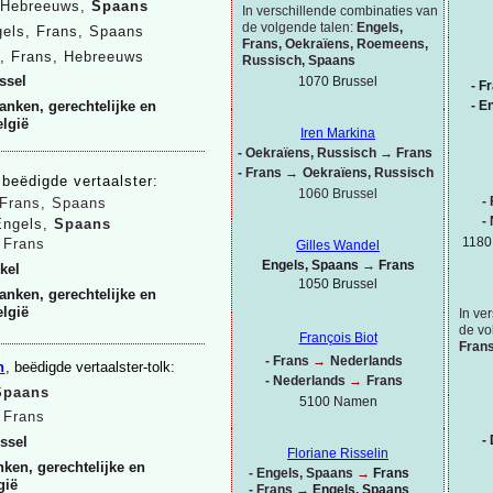
 Hebreeuws,
Spaans
In verschillende combinaties van
de volgende talen:
Engels,
els,
Frans, Spaans
Frans, Oekraïens, Roemeens,
, Frans, Hebreeuws
Russisch, Spaans
ssel
1070 Brussel
-
Fr
-
En
anken, gerechtelijke en
elgië
Iren Markina
-
Oekraïens, Russisch
→
Frans
-
Frans
→
Oekraïens, Russisch
 beëdigde vertaalster:
1060 Brussel
-
Frans, Spaans
-
Engels,
Spaans
1180
→
Frans
Gilles Wandel
Engels, Spaans
→
Frans
kel
1050 Brussel
anken, gerechtelijke en
elgië
In ve
de vo
François Biot
Frans
-
Frans
→
Nederlands
n
, beëdigde vertaalster-
tolk:
-
Nederlands
→
Frans
Spaans
5100 Namen
→
Frans
-
D
ssel
Floriane Risselin
ken, gerechtelijke en
-
Engels, Spaans
→
Frans
gië
-
Frans
→
Engels, Spaans