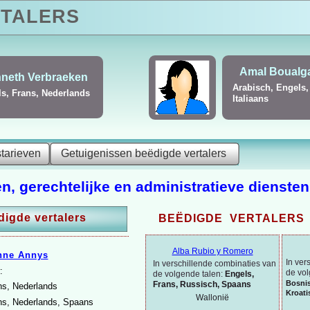
TALERS
Pol Cverle
Abdelm
Nederlands, Sloveens
Arabisch,
starieven
Getuigenissen beëdigde vertalers
n, gerechtelijke en administratieve diensten
igde vertalers
BEËDIGDE VERTALERS 
Alba Rubio y Romero
nne Annys
In ver
In verschillende combinaties van
:
de vol
de volgende talen:
Engels,
Bosni
Frans, Russisch, Spaans
ns, Nederlands
Kroati
Wallonië
ns, Nederlands, Spaans