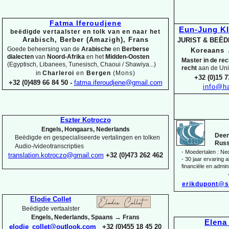
Fatma Iferoudjene
Eun-
Jung K
beëdigde vertaalster en tolk van en naar het
Arabisch, Berber (Amazigh), Frans
JURIST & BEË
Goede beheersing van de
Arabische
en
Berberse
Koreaans
dialecten
van
Noord-
Afrika
en het
Midden-
Oosten
Master in de re
(Egyptisch, Libanees, Tunesisch, Chaoui / Shawiya...)
recht
aan de Uni
in
Charleroi
en
Bergen
(Mons)
+32 (0)15 7
+32 (0)489 66 84 50 -
fatma.iferoudjene@gmail.com
info@ha
Eszter Kotroczo
Engels, Hongaars, Nederlands
Deen
Beëdigde en gespecialiseerde vertalingen en tolken
Russ
Audio-
/videotranscripties
-
Moedertalen : Ne
translation.kotroczo@gmail.com
+32 (0)473 262 462
-
30 jaar ervaring al
financiële en admini
erikdupont@s
Elodie Collet
Beëdigde vertaalster
→
Engels, Nederlands, Spaans
Frans
Elen
elodie_collet@outlook.com
+32 (0)455 18 45 20