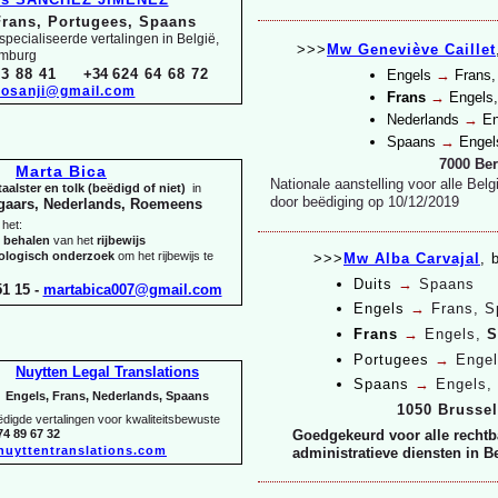
Frans, Portugees, Spaans
pecialiseerde vertalingen in België,
>>>
Mw Geneviève Caillet
emburg
3 88 41
+34
624 64 68 72
Engels
→
Frans,
osanji@gmail.com
Frans
→
Engels
Nederlands
→
En
Spaans
→
Engel
7000 Be
Marta Bica
Nationale aanstelling voor alle Bel
aalster en tolk (beëdigd of niet)
in
door beëdiging op 10/12/2019
gaars, Nederlands, Roemeens
 het:
t behalen
van het
rijbewijs
hologisch onderzoek
om het rijbewijs te
>>>
Mw Alba Carvajal
, 
Duits
→
Spaans
1 15 -
martabica007@gmail.com
Engels
→
Frans, 
Frans
→
Engels,
S
Portugees
→
Engel
Nuytten Legal Translations
Spaans
→
Engels,
Engels, Frans, Nederlands, Spaans
1050 Brusse
igde vertalingen voor kwaliteitsbewuste
74 89 67 32
Goedgekeurd voor alle rechtb
nuyttentranslations.com
administratieve diensten in B