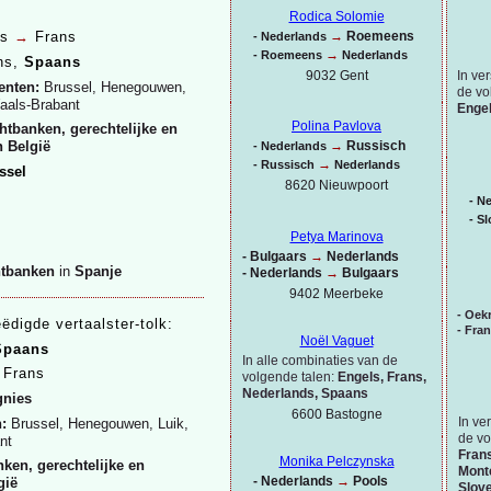
Rodica Solomie
→
Roemeens
ns
→
Frans
-
Nederlands
→
-
Roemeens
Nederlands
ns,
Spaans
In ve
9032 Gent
enten:
Brussel, Henegouwen,
de vo
aals-
Brabant
Engel
Polina Pavlova
htbanken, gerechtelijke en
→
Russisch
n België
-
Nederlands
→
-
Russisch
Nederlands
ssel
8620 Nieuwpoort
-
Ne
-
Sl
s
Petya Marinova
s
-
Bulgaars
→
Nederlands
chtbanken
in
Spanje
-
Nederlands
→
Bulgaars
9402 Meerbeke
-
Oekr
eëdigde vertaalster-
tolk:
-
Fra
Noël Vaguet
paans
In alle combinaties van de
Frans
volgende talen:
Engels, Frans,
Nederlands, Spaans
gnies
6600 Bastogne
In ve
n:
Brussel, Henegouwen, Luik,
de vo
nt
Frans
Monika Pelczynska
ken, gerechtelijke en
Monte
-
Nederlands
→
Pools
gië
Slov