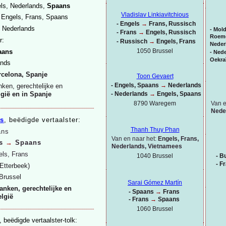
ls, Nederlands,
Spaans
Vladislav Linkiavitchious
 Engels, Frans, Spaans
-
Engels
→
Frans, Russisch
 Nederlands
-
Mold
-
Frans
→
Engels, Russisch
Roeme
r:
-
Russisch
→
Engels, Frans
Neder
1050 Brussel
aans
-
Nede
Oekra
ands
rcelona, Spanje
Toon Gevaert
-
Engels, Spaans
→
Nederlands
ken, gerechtelijke en
gië en in Spanje
-
Nederlands
→
Engels, Spaans
Van e
8790 Waregem
Nede
es
, beëdigde vertaalster:
Thanh Thuy Phan
ans
Van en naar het:
Engels, Frans,
s
→
Spaans
Nederlands, Vietnamees
ls, Frans
1040 Brussel
-
Bu
-
Fr
Etterbeek)
Brussel
Sarai Gómez Martín
anken, gerechtelijke en
-
Spaans
→
Frans
elgië
-
Frans
→
Spaans
1060 Brussel
, beëdigde vertaalster-
tolk: