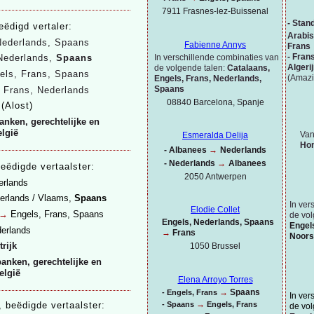
7911 Frasnes-
lez-
Buissenal
-
Stand
eëdigd vertaler:
Arabis
Nederlands, Spaans
Fabienne Annys
Frans
-
Fran
In verschillende combinaties van
Nederlands,
Spaans
Algeri
de volgende talen:
Catalaans,
els, Frans, Spaans
(Amazi
Engels, Frans, Nederlands,
Spaans
 Frans, Nederlands
08840 Barcelona, Spanje
t
(Alost)
anken, gerechtelijke en
elgië
Van
Esmeralda Delija
Hon
-
Albanees
→
Nederlands
-
Nederlands
→
Albanees
beëdigde vertaalster:
2050 Antwerpen
erlands
erlands / Vlaams,
Spaans
In ver
Elodie Collet
→
Engels, Frans,
Spaans
de vol
Engels, Nederlands, Spaans
Engel
erlands
→
Frans
Noors
rijk
1050 Brussel
anken, gerechtelijke en
elgië
Elena Arroyo Torres
→
Spaans
-
Engels, Frans
In ver
→
, beëdigde vertaalster:
-
Spaans
Engels, Frans
de vol