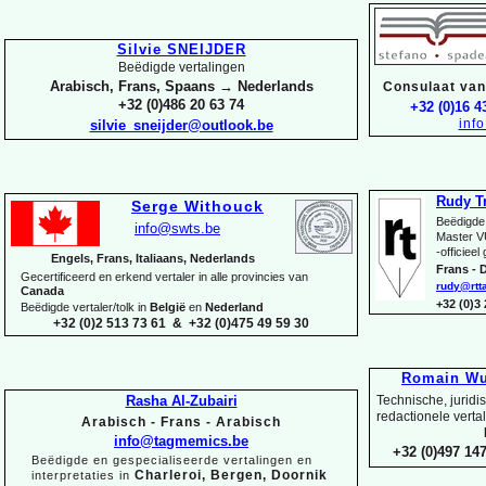
Silvie SNEIJDER
Beëdigde vertalingen
Arabisch, Frans, Spaans → Nederlands
Consulaat van 
+32 (0)486 20 63 74
+32 (0)16 4
inf
silvie_sneijder@outlook.be
Rudy T
Serge Withouck
Beëdigde 
info@swts.be
Master V
-
officieel
Engels, Frans, Italiaans, Nederlands
Frans -
D
Gecertificeerd en erkend vertaler in alle provincies van
rudy@rtt
Canada
+32 (0)3
Beëdigde vertaler/tolk in
België
en
Nederland
+32 (0)2 513 73 61 & +32 (0)475 49 59 30
Romain Wu
Rasha Al-
Zubairi
Technische, juridi
redactionele verta
Arabisch -
Frans -
Arabisch
info@tagmemics.be
+32 (0)497 147
Beëdigde en gespecialiseerde vertalingen en
Charleroi, Bergen, Doornik
interpretaties in