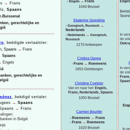
Engel
→
Frans
-
Engels
ns
→
Frans
1040 Brussel
ls,
Spaans
Beëdig
Spanj
z-
Buissenal
Ekaterine Gogokhia
nken, gerechtelijke en
→
-
Georgisch, Russisch
lgië
Nederlands
In ver
→
-
Nederlands
Georgisch,
de vol
Russisch
ro
, beëdigde vertaalster:
Oekra
2170 Antwerpen
ch, Spaans
→
Frans
→
Spaans
Cristina Oanea
→
Engels
-
Frans
→
Roemeens
In ver
ië
1853 Grimbergen
de vol
anken, gerechtelijke en
Frans
elgië
Spaa
Christine Coetsier
Van en naar het:
Engels,
Frans, Nederlands, Spaans
iménez
, beëdigd vertaler:
1050 Brussel
tugees
→
Spaans
Eng
 Spaans
→
Frans
Carmen Bouritei
talingen:
-
Roemeens
→
Frans
tbanken in België
-
Frans
→
Roemeens
anje
1020 Brussel
In v