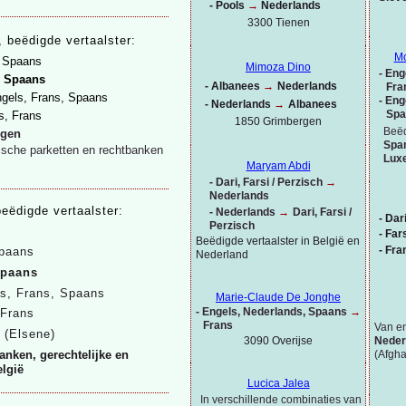
-
Pools
→
Nederlands
3300 Tienen
,
beëdigde vertaalster:
Mo
 Spaans
Mimoza Dino
-
Enge
,
Spaans
-
Albanees
→
Nederlands
Fra
gels, Frans, Spaans
-
Enge
-
Nederlands
→
Albanees
Spa
s, Frans
1850 Grimbergen
Beëd
rgen
Spa
gische parketten en rechtbanken
Lux
Maryam Abdi
-
Dari, Farsi / Perzisch
→
Nederlands
beëdigde vertaalster:
-
Nederlands
→
Dari, Farsi /
-
Dar
Perzisch
-
Fars
Beëdigde vertaalster in België en
-
Fra
Spaans
Nederland
paans
s, Frans, Spaans
Marie-
Claude De Jonghe
-
Engels, Nederlands,
Spaans
→
 Frans
Frans
Van en
l
(Elsene)
3090 Overijse
Neder
(Afgha
anken, gerechtelijke en
elgië
Lucica Jalea
In verschillende combinaties van