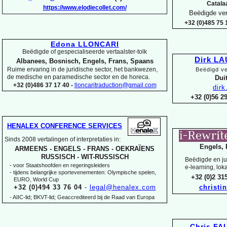
Catala
https://www.elodiecollet.com/
Beëdigde ver
+32 (0)485 75 1
Edona LLONCARI
Beëdigde of gespecialiseerde vertaalster-
tolk
Dirk L
Albanees, Bosnisch, Engels, Frans, Spaans
Ruime ervaring in de juridische sector, het bankwezen,
Beëdigd ve
de medische en paramedische sector en de horeca.
Duit
+32 (0)486 37 17 40 -
lloncaritraduction@gmail.com
dir
+32 (0)56 
HENALEX CONFERENCE SERVICES
Sinds 2008 vertalingen of interpretaties in:
Engels, 
ARMEENS -
ENGELS -
FRANS -
OEKRAÏENS
RUSSISCH -
WIT-
RUSSISCH
Beëdigde en jur
-
voor Staatshoofden en regeringsleiders
e-
learning, lok
-
tijdens belangrijke sportevenementen: Olympische spelen,
+32 (0)2 3
EURO, World Cup
+32 (0)494 33 76 04
-
legal@henalex.com
christi
-
AIIC-
lid; BKVT-
lid; Geaccrediteerd bij de Raad van Europa
Chris F