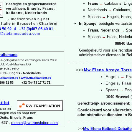
Frans
→
Catalaans, Enge
Beëdigde en gespecialiseerde
vertalingen:
Engels, Frans,
Nederlands
→
Catalaans,
Italiaans, Nederlands
Spaans
→
Engels, Frans,
→
Ingeschreven bij het
In Spanje
, beëdigde vertaalste
Italië
in
Brussel
en
Charleroi
3 50 92 & +32 (0)487 65 40 01
Frans
, Nederlands
→
Sp
o@stefanospadea.com
Spaans
→
Frans, Nederl
08840 Ba
Goedgekeurd voor alle rechtban
rullemans
administratieve diensten
in Bel
& gelegaliseerde vertalingen sinds 2008
UB, Post-
Masters UG
 geregistreerd-
>>>
Mw Elena Arroyo Torr
uits -
Engels -
Nederlands
Engels
→
Fr
aalkantoor.be
/
www.rttaalkantoor.be
 296 81 53 +32 (0)473 17 71 71
Engels,
Fran
Spaans
→
Enge
1040 Brussel
(
illot
Gerechtelijk arrondissement:
sche en
Goedgekeurd voor alle rechtb
lingen van en naar het:
administratieve diensten in B
Duits, Engels, Frans
 627 -
romain@rw-
translation.com
>>
Mw Elena Betbesé Dobaño