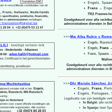
Engels, Spaa
ter in verschillende combinaties van de
Frans
→
Enge
, Frans, Italiaans, Nederlands
7911 Frasnes-
le
in
specificaties
,
juridische, financiële,
Goedgekeurd voor alle rechtba
che
en
administratieve
vertalingen
c.translation@skynet.be
administratieve diensten in Be
71 26 04
&
+32 (0)475 53 13 47
>>>
Mw Alba Rubio y Rome
Engels, Russis
LILI
-
beëdigd vertaler-
tolk
Engels,
Frans
es -
Nederlands -
Albanees
Frans, Spaans
arber.halili@hotmail.com
08 68 -
s, Certificaat in het gerechtsvertalen
Wallon
Goedgekeurd voor alle rechtb
dertiteling, proeflezen
administratieve diensten in B
>>>
Dhr Moisés Sánchez J
nna Mochtchevitina
Engels,
Frans
, Por
Engels,
liseerd vertaler-
tolk in het:
ïens, Russisch, Wit-
Russisch
Engels, Portugees,
varing
Legalisatie van zijn beëdigde ver
lgië en Nederland
In België:
alle rech
chten voor zowel officiële instellingen als
ommerciële organisaties. Alle soorten
In Spanje:
heel Sp
+32 (0)474 84 28 03
nkomsten.