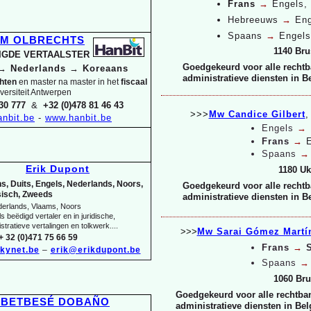
Frans
→
Engels,
Hebreeuws
→
Eng
Spaans
→
Engels
IM OLBRECHTS
1140 Bru
DIGDE VERTAALSTER
Goedgekeurd voor alle rechtb
→
Nederlands
→
Koreaans
administratieve diensten in B
chten
en master na master in het
fiscaal
versiteit Antwerpen
30 777
&
+32 (0)478 81 46 43
>>>
Mw Candice Gilbert
,
nbit.be
-
www.hanbit.be
Engels
→
Frans
→
Spaans
Erik Dupont
1180 Uk
s, Duits, Engels, Nederlands, Noors,
Goedgekeurd voor alle rechtb
isch, Zweeds
administratieve diensten in B
derlands, Vlaams, Noors
s beëdigd vertaler en in juridische,
stratieve vertalingen en tolkwerk....
>>>
Mw Sarai Gómez Martí
+ 32 (0)471 75 66 59
Frans
→
kynet.be
–
erik@erikdupont.be
Spaans
1060 Bru
Goedgekeurd voor alle rechtban
a BETBESÉ DOBAÑO
administratieve diensten in Bel