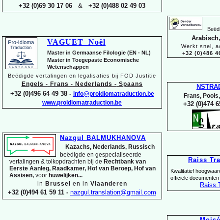
+32 (0)69 30 17 06
&
+32 (0)488 02 49 03
Beëdi
Arabisch,
VAGUET Noël
Werkt snel, a
Master in Germaanse Filologie (EN -
NL)
+32 (0)486 4
Master in Toegepaste Economische
Wetenschappen
Beëdigde vertalingen en legalisaties bij FOD Justitie
Engels -
Frans -
Nederlands -
Spaans
NSTRA
+32 (0)496 64 49 38 -
info@proidiomatraduction.be
Frans, Pools
www.proidiomatraduction.be
+32 (0)474 6
Nazgul BALMUKHANOVA
Kazachs, Nederlands, Russisch
beëdigde en gespecialiseerde
Raiss Tr
vertalingen &
tolkopdrachten bij de
Rechtbank van
Eerste Aanleg, Raadkamer, Hof van Beroep, Hof van
Kwalitatief hoogwaar
Assisen,
voor
huwelijken...
officiële documenten
in
Brussel
en in
Vlaanderen
Raiss
.
+32 (0)494 61 59 11 -
nazgul.translation@gmail.com
Mois