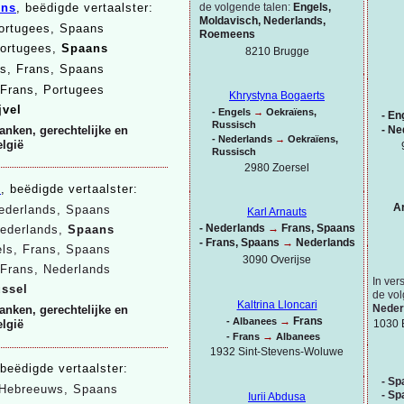
de volgende talen:
Engels,
ens
, beëdigde vertaalster:
Moldavisch, Nederlands,
ortugees, Spaans
Roemeens
Portugees,
Spaans
8210 Brugge
s, Frans, Spaans
Frans, Portugees
Khrystyna Bogaerts
jvel
-
Engels
→
Oekraïens,
-
Eng
Russisch
-
Ne
anken, gerechtelijke en
-
Nederlands
→
Oekraïens,
elgië
Russisch
2980 Zoersel
r
, beëdigde vertaalster:
A
ederlands, Spaans
Karl Arnauts
-
Nederlands
→
Frans, Spaans
Nederlands,
Spaans
-
Frans, Spaans
→
Nederlands
ls, Frans, Spaans
3090 Overijse
 Frans, Nederlands
In ver
ussel
de vol
Kaltrina Lloncari
Neder
anken, gerechtelijke en
→
Frans
-
Albanees
elgië
1030 
→
-
Frans
Albanees
1932 Sint-
Stevens-
Woluwe
 beëdigde vertaalster:
-
Spa
Hebreeuws,
Spaans
-
Spa
Iurii Abdusa