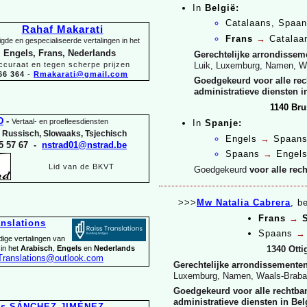
In
België:
Catalaans, Spaa
Rahaf Makarati
Frans
→
Catalaa
gde en gespecialiseerde vertalingen in het
 Engels, Frans, Nederlands
Gerechtelijke arrondissem
Luik, Luxemburg, Namen, W
ccuraat en tegen scherpe prijzen
66 364
-
Rmakarati@gmail.com
Goedgekeurd voor alle rec
administratieve diensten i
1140 Bru
D
-
Vertaal-
en proefleesdiensten
In
Spanje:
, Russisch, Slowaaks, Tsjechisch
Engels
→
Spaan
5 57 67 -
nstrad01@nstrad.be
Spaans
→
Engel
Lid van de BKVT
Goedgekeurd
voor alle re
>>>
Mw Natalia Cabrera
, b
Frans
→
S
anslations
Spaans
→
dige vertalingen van
 in het
Arabisch
,
Engels
en
Nederlands
1340 Otti
Translations@outlook.com
Gerechtelijke arrondissemente
Luxemburg, Namen, Waals-
Braba
Goedgekeurd voor alle rechtban
administratieve diensten in Bel
és SÁNCHEZ JIMÉNEZ