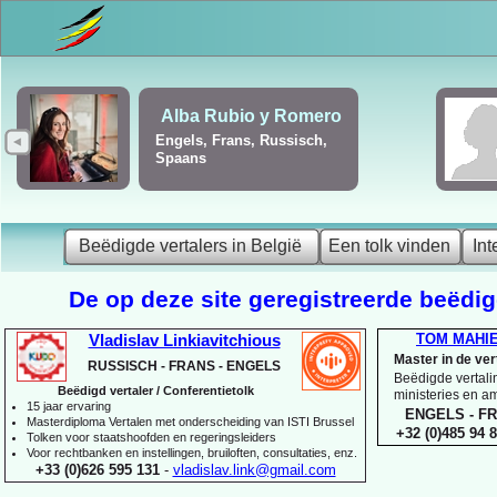
Frédérique Christiaens
Engels, Frans, Portugees,
Spaans
Beëdigde vertalers in België
Een tolk vinden
Int
De op deze site geregistreerde beëdigd
TOM MAHI
Vladislav Linkiavitchious
Master in de ve
RUSSISCH -
FRANS -
ENGELS
Beëdigde vertalin
Beëdigd vertaler / Conferentietolk
ministeries en 
15 jaar ervaring
ENGELS -
FR
Master
diploma Vertalen met onderscheiding van ISTI Brussel
+32 (0)485 94 8
Tolken voor staatshoofden en regeringsleiders
Voor rechtbanken en instellingen, bruiloften, consultaties, enz.
+33 (0)626 595 131
-
vladislav.link@gmail.com