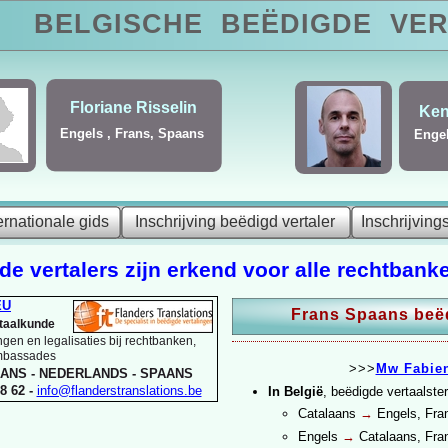
BELGISCHE
BEËDIGDE
VER
Alba Carvajal
Duits, Engels, Frans,
Portugees, Spaans
ernationale gids
Beëdigde vertalers en tolken in België
Inschrijving beëdigd vertaler
>
Frans-Spaans
Inschrijving
e vertalers zijn erkend voor alle rechtbanke
EU
Frans Spaans beëd
rtaalkunde
gen en legalisaties bij rechtbanken,
ambassades
>>>
Mw Fabie
ANS -
NEDERLANDS -
SPAANS
8 62 -
info@flanderstranslations.be
In België
, beëdigde vertaalster
Catalaans
→
Engels, Fra
Engels
→
Catalaans, Fra