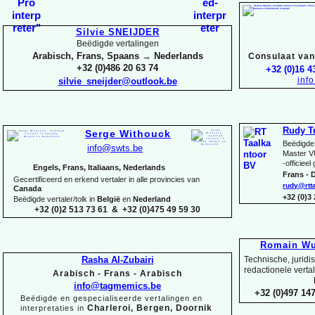
Silvie SNEIJDER
Beëdigde vertalingen
Arabisch, Frans, Spaans → Nederlands
Consulaat van 
+32 (0)486 20 63 74
+32 (0)16 4
inf
silvie_sneijder@outlook.be
Rudy T
Serge Withouck
Beëdigde 
info@swts.be
Master V
-
officieel
Engels, Frans, Italiaans, Nederlands
Frans -
D
Gecertificeerd en erkend vertaler in alle provincies van
rudy@rtt
Canada
+32 (0)3
Beëdigde vertaler/tolk in
België
en
Nederland
+32 (0)2 513 73 61 & +32 (0)475 49 59 30
Romain Wu
Rasha Al-
Zubairi
Technische, juridi
redactionele verta
Arabisch -
Frans -
Arabisch
info@tagmemics.be
+32 (0)497 147
Beëdigde en gespecialiseerde vertalingen en
Charleroi, Bergen, Doornik
interpretaties in