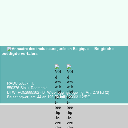
Belgische
beëdigde vertalers
RADU S.C. -
I.I.
550376 Sibiu, Roemenië
BTW: RO52995382 -
BTW-
verleggingsregeling.
Art.
278 lid (2)
Belastingwet;
art.
44 en 196 Richtlijn 2006/112/EG