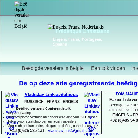
Frédérique Christiaens
Engels, Frans, Portugees,
Spaans
Beëdigde vertalers in België
Een tolk vinden
Int
De op deze site geregistreerde beëdigd
TOM MAHI
Vladislav Linkiavitchious
Master in de ve
RUSSISCH -
FRANS -
ENGELS
Beëdigde vertalin
Beëdigd vertaler / Conferentietolk
ministeries en 
15 jaar ervaring
ENGELS -
FR
Master
diploma Vertalen met onderscheiding van ISTI Brussel
+32 (0)485 94 8
Tolken voor staatshoofden en regeringsleiders
Voor rechtbanken en instellingen, bruiloften, consultaties, enz.
+33 (0)626 595 131
-
vladislav.link@gmail.com