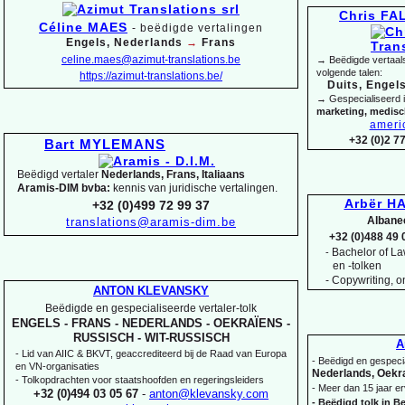
Chris F
Céline MAES
-
beëdigde vertalingen
Engels, Nederlands
→
Frans
celine.maes@azimut-
translations.be
→ Beëdigde vertaals
volgende talen:
https://azimut-
translations.be/
Duits, Engels
→ Gespecialiseerd 
marketing, medis
ameri
+32 (0)2 7
Bart MYLEMANS
Beëdigd vertaler
Nederlands, Frans, Italiaans
Aramis-
DIM bvba:
kennis van juridische vertalingen.
Arbër HA
+32 (0)499 72 99 37
Albane
translations@aramis-
dim.be
+32 (0)488 49 
Bachelor of Law
-
en -
tolken
-
Copywriting, on
ANTON KLEVANSKY
Beëdigde en gespecialiseerde vertaler-
tolk
ENGELS -
FRANS -
NEDERLANDS -
OEKRAÏENS -
RUSSISCH -
WIT-
RUSSISCH
A
-
Lid van AIIC & BKVT, geaccrediteerd bij de Raad van Europa
-
Beëdigd en gespecia
en VN-
organisaties
Nederlands, Oekra
-
Tolkopdrachten voor staatshoofden en regeringsleiders
-
Meer dan 15 jaar er
+32 (0)494 03 05 67
-
anton@klevansky.com
-
Beëdigd tolk in Be