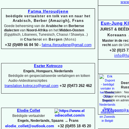
www.
Fatma Iferoudjene
beëdigde vertaalster en tolk van en naar het
Arabisch, Berber (Amazigh), Frans
Eun-
Jung K
Goede beheersing van de
Arabische
en
Berberse
JURIST & BEË
dialecten
van
Noord-
Afrika
en het
Midden-
Oosten
(Egyptisch, Libanees, Tunesisch, Chaoui / Shawiya...)
Koreaans
in
Charleroi
en
Bergen
(Mons)
Master in de re
+32 (0)489 66 84 50 -
fatma.iferoudjene@gmail.com
recht
aan de Uni
+32 (0)15 7
info@ha
Eszter Kotroczo
Engels, Hongaars, Nederlands
Beëdigde en gespecialiseerde vertalingen en tolken
Audio-
/videotranscripties
Deen
translation.kotroczo@gmail.com
+32 (0)473 262 462
Russ
-
Moedertalen : Ne
-
30 jaar ervaring al
financiële en admini
erikdupont@s
Elodie Collet
Beëdigde vertaalster
→
Engels, Nederlands, Spaans
Frans
elodie_collet@outlook.com
+32 (0)455 18 45 20