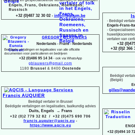
Engels, Frans, Oekraïens, Roemeens,
Russisch
+32 (0)487 32 30 02 -
info@legitum.be
I
-
Beëdigd vertaler
Engels-
Frans-
It
-
Gespecialiseerd 
huwelijksceremoni
GREGORY BLAUWERS
vertalen van cert
+32 (0)47
Nederlands -
Frans -
Nederlands
+32 (0)2 366
Beëdigde vertalingen en legalisaties van alle officiële
documenten voor particulieren en bedrijven
+32 (0)486 95 14 34
-
ook via WhatsApp
gblauwers@gmail.com
1180
Brussel
& 8400
Oostende
Beëdigd vertale
(België)
En
gilles@wand
Francis AUQUIER
Beëdigd vertaler in Brussel
Beëdigde vertalingen en legalisaties, taalkundig advies
Duits, Engels → Frans
+32 (0)2 779 32 82 / +32 (0)475 690 706
francis.auquier@aqcis.eu
-
https://www.aqcis.eu
ENG
+32 (0)494 10 72