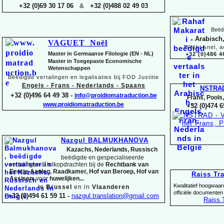
+32 (0)69 30 17 06
&
+32 (0)488 02 49 03
Beëdi
Arabisch,
VAGUET Noël
Werkt snel, a
Master in Germaanse Filologie (EN -
NL)
+32 (0)486 4
Master in Toegepaste Economische
Wetenschappen
Beëdigde vertalingen en legalisaties bij FOD Justitie
Engels -
Frans -
Nederlands -
Spaans
NSTRA
+32 (0)496 64 49 38 -
info@proidiomatraduction.be
Frans, Pools
www.proidiomatraduction.be
+32 (0)474 6
Nazgul BALMUKHANOVA
Kazachs, Nederlands, Russisch
beëdigde en gespecialiseerde
vertalingen &
tolkopdrachten bij de
Rechtbank van
Eerste Aanleg, Raadkamer, Hof van Beroep, Hof van
Raiss Tr
Assisen,
voor
huwelijken...
Kwalitatief hoogwaar
in
Brussel
en in
Vlaanderen
officiële documenten
+32 (0)494 61 59 11 -
nazgul.translation@gmail.com
Raiss
.