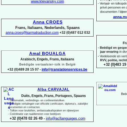
www.klevansky.com
-
Vertaal-
en tolkopdra
privé personen en c
documenten / bijee
anna.m
Anna CROES
Frans, Italiaans, Nederlands, Spaans
anna.croes@karmatraduction.com
+32 (0)487 012 032
Fr
-
Beëdigd en gespeci
jaar ervaring
in di
Amal BOUALGA
-
Veeleisende en ver
Arabisch, Engels, Frans, Italiaans
RVV, politie, rec
+32 (0)483 19 
Beëdigde vertaalster-
tolk in België
+32 (0)489 28 15 07 -
info@translationservices.be
Alba CARVAJAL
Beëd
Duits, Engels, Frans, Portugees, Spaans
-
Diplomatiek, verbindings-
en conferentietolken
-
Beëdigde vertalingen van officiële certificaten, diploma's, zakelijke
documenten en contracten
-
Tolken voor bruiloften, ambassadeafspraken en rijbewijzen
-
Coördinatie van taaldiensten voor bedrijven
+32 (0)478 02 26 49 -
info@acllanguages.com