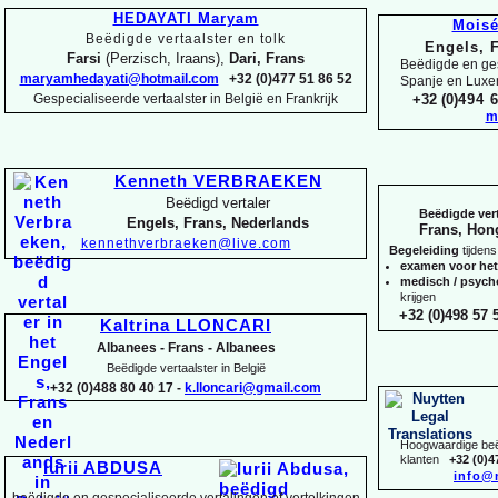
HEDAYATI Maryam
Mois
Beëdigde vertaalster en tolk
Engels, 
Farsi
(Perzisch, Iraans),
Dari, Frans
Beëdigde en ges
maryamhedayati@hotmail.com
+32 (0)477 51 86 52
Spanje en Lux
Gespecialiseerde vertaalster in België en Frankrijk
+32 (0)
494 6
m
Kenneth VERBRAEKEN
Beëdigd vertaler
Beëdigde vert
Engels, Frans, Nederlands
Frans, Hon
kennethverbraeken@live.com
Begeleiding
tijdens
examen voor he
medisch / psyc
krijgen
+32 (0)498 57 5
Kaltrina LLONCARI
Albanees -
Frans -
Albanees
Beëdigde vertaalster in België
+32 (0)488 80 40 17 -
k.lloncari@gmail.com
Hoogwaardige beëd
klanten
+32 (0)4
Iurii ABDUSA
info@
beëdigde en gespecialiseerde vertalingen of vertolkingen