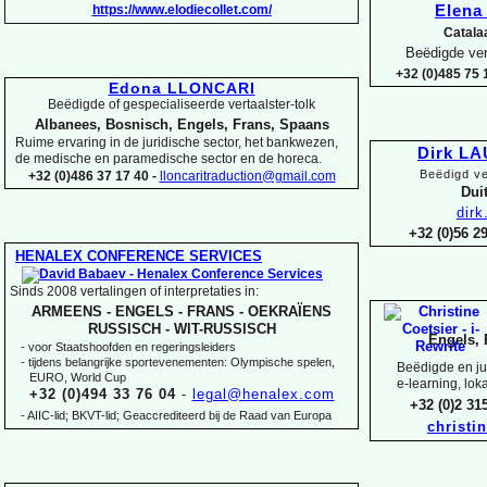
https://www.elodiecollet.com/
Elen
Catala
Beëdigde ver
+32 (0)485 75 1
Edona LLONCARI
Beëdigde of gespecialiseerde vertaalster-
tolk
Albanees, Bosnisch, Engels, Frans, Spaans
Ruime ervaring in de juridische sector, het bankwezen,
Dirk L
de medische en paramedische sector en de horeca.
Beëdigd ve
+32 (0)486 37 17 40 -
lloncaritraduction@gmail.com
Duit
dir
+32 (0)56 
HENALEX CONFERENCE SERVICES
Sinds 2008 vertalingen of interpretaties in:
ARMEENS -
ENGELS -
FRANS -
OEKRAÏENS
RUSSISCH -
WIT-
RUSSISCH
Engels, 
-
voor Staatshoofden en regeringsleiders
-
tijdens belangrijke sportevenementen: Olympische spelen,
Beëdigde en jur
EURO, World Cup
e-
learning, lok
+32 (0)494 33 76 04
-
legal@henalex.com
+32 (0)2 3
-
AIIC-
lid; BKVT-
lid; Geaccrediteerd bij de Raad van Europa
christi