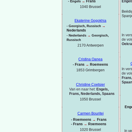
Engel
→
Frans
-
Engels
1040 Brussel
Beëdig
Spanj
Ekaterine Gogokhia
→
-
Georgisch, Russisch
Nederlands
In ver
→
-
Nederlands
Georgisch,
de vol
Russisch
Oekra
2170 Antwerpen
Cristina Oanea
-
Frans
→
Roemeens
In ver
1853 Grimbergen
de vol
Frans
Spaa
Christine Coetsier
Van en naar het:
Engels,
Frans, Nederlands, Spaans
1050 Brussel
Eng
Carmen Bouritei
-
Roemeens
→
Frans
-
Frans
→
Roemeens
1020 Brussel
In v