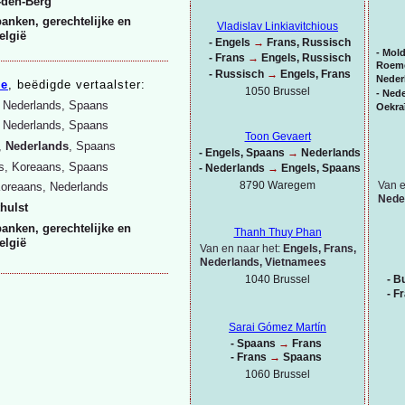
-
den-
Berg
anken, gerechtelijke en
Vladislav Linkiavitchious
elgië
-
Engels
→
Frans, Russisch
-
Mold
-
Frans
→
Engels, Russisch
Roeme
-
Russisch
→
Engels, Frans
Neder
ze
, beëdigde vertaalster:
1050 Brussel
-
Nede
, Nederlands, Spaans
Oekra
 Nederlands, Spaans
Toon Gevaert
,
Nederlands
, Spaans
-
Engels, Spaans
→
Nederlands
s, Koreaans, Spaans
-
Nederlands
→
Engels, Spaans
Van e
8790 Waregem
Koreaans, Nederlands
Nede
hulst
anken, gerechtelijke en
Thanh Thuy Phan
elgië
Van en naar het:
Engels, Frans,
Nederlands, Vietnamees
1040 Brussel
-
Bu
-
Fr
Sarai Gómez Martín
-
Spaans
→
Frans
-
Frans
→
Spaans
1060 Brussel