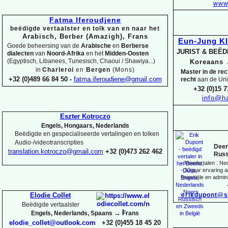
www.
Fatma Iferoudjene
beëdigde vertaalster en tolk van en naar het
Arabisch, Berber (Amazigh), Frans
Eun-
Jung K
Goede beheersing van de
Arabische
en
Berberse
JURIST & BEË
dialecten
van
Noord-
Afrika
en het
Midden-
Oosten
(Egyptisch, Libanees, Tunesisch, Chaoui / Shawiya...)
Koreaans
in
Charleroi
en
Bergen
(Mons)
Master in de re
+32 (0)489 66 84 50 -
fatma.iferoudjene@gmail.com
recht
aan de Uni
+32 (0)15 7
info@ha
Eszter Kotroczo
Engels, Hongaars, Nederlands
Beëdigde en gespecialiseerde vertalingen en tolken
Audio-
/videotranscripties
Deen
translation.kotroczo@gmail.com
+32 (0)473 262 462
Russ
-
Moedertalen : Ne
-
30 jaar ervaring al
financiële en admini
erikdupont@s
Elodie Collet
Beëdigde vertaalster
→
Engels, Nederlands, Spaans
Frans
elodie_collet@outlook.com
+32 (0)455 18 45 20