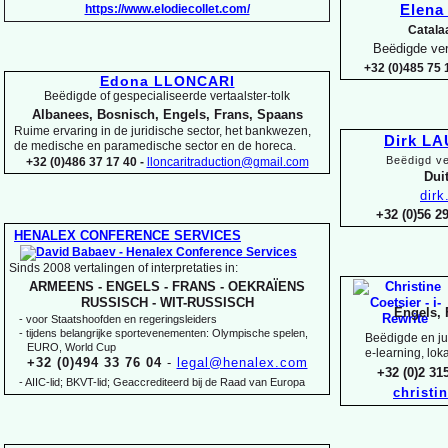
https://www.elodiecollet.com/
Elen
Catala
Beëdigde ver
+32 (0)485 75 1
Edona LLONCARI
Beëdigde of gespecialiseerde vertaalster-
tolk
Albanees, Bosnisch, Engels, Frans, Spaans
Ruime ervaring in de juridische sector, het bankwezen,
Dirk L
de medische en paramedische sector en de horeca.
Beëdigd ve
+32 (0)486 37 17 40 -
lloncaritraduction@gmail.com
Duit
dir
+32 (0)56 
HENALEX CONFERENCE SERVICES
Sinds 2008 vertalingen of interpretaties in:
ARMEENS -
ENGELS -
FRANS -
OEKRAÏENS
RUSSISCH -
WIT-
RUSSISCH
Engels, 
-
voor Staatshoofden en regeringsleiders
-
tijdens belangrijke sportevenementen: Olympische spelen,
Beëdigde en jur
EURO, World Cup
e-
learning, lok
+32 (0)494 33 76 04
-
legal@henalex.com
+32 (0)2 3
-
AIIC-
lid; BKVT-
lid; Geaccrediteerd bij de Raad van Europa
christi