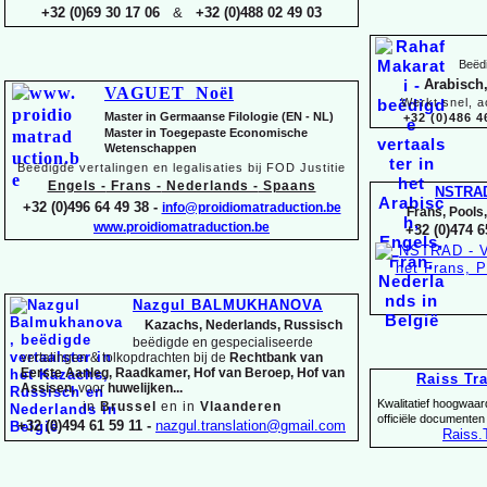
+32 (0)69 30 17 06
&
+32 (0)488 02 49 03
Beëdi
Arabisch,
VAGUET Noël
Werkt snel, a
Master in Germaanse Filologie (EN -
NL)
+32 (0)486 4
Master in Toegepaste Economische
Wetenschappen
Beëdigde vertalingen en legalisaties bij FOD Justitie
Engels -
Frans -
Nederlands -
Spaans
NSTRA
+32 (0)496 64 49 38 -
info@proidiomatraduction.be
Frans, Pools
www.proidiomatraduction.be
+32 (0)474 6
Nazgul BALMUKHANOVA
Kazachs, Nederlands, Russisch
beëdigde en gespecialiseerde
vertalingen &
tolkopdrachten bij de
Rechtbank van
Eerste Aanleg, Raadkamer, Hof van Beroep, Hof van
Raiss Tr
Assisen,
voor
huwelijken...
Kwalitatief hoogwaar
in
Brussel
en in
Vlaanderen
officiële documenten
+32 (0)494 61 59 11 -
nazgul.translation@gmail.com
Raiss
.