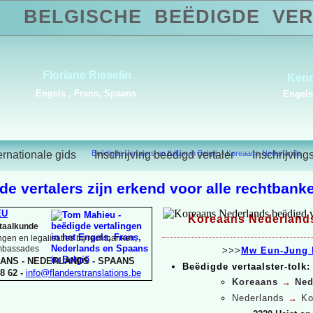
BELGISCHE
BEËDIGDE
VER
Alba Carvajal
Duits, Engels, Frans,
Portugees, Spaans
ernationale gids
Beëdigde vertalers en tolken in België
Inschrijving beëdigd vertaler
>
Koreaans-Nederlands
Inschrijving
e vertalers zijn erkend voor alle rechtbanke
EU
Koreaans Nederlands
rtaalkunde
gen en legalisaties bij rechtbanken,
ambassades
>>>
Mw Eun-
Jung 
ANS -
NEDERLANDS -
SPAANS
Beëdigde vertaalster-
tolk:
8 62 -
info@flanderstranslations.be
Koreaans
→
Ned
Nederlands
→
Ko