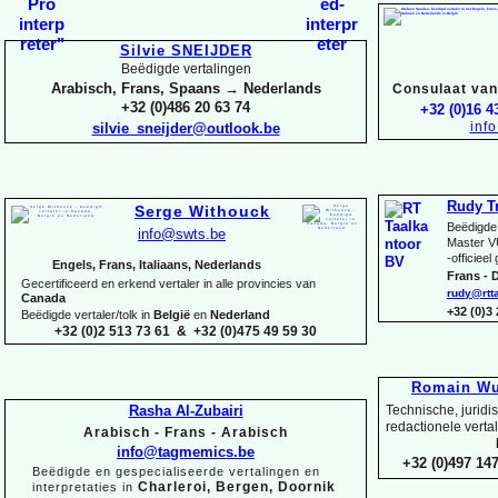
Silvie SNEIJDER
Beëdigde vertalingen
Arabisch, Frans, Spaans → Nederlands
Consulaat van 
+32 (0)486 20 63 74
+32 (0)16 4
inf
silvie_sneijder@outlook.be
Rudy T
Serge Withouck
Beëdigde 
info@swts.be
Master V
-
officieel
Engels, Frans, Italiaans, Nederlands
Frans -
D
Gecertificeerd en erkend vertaler in alle provincies van
rudy@rtt
Canada
+32 (0)3
Beëdigde vertaler/tolk in
België
en
Nederland
+32 (0)2 513 73 61 & +32 (0)475 49 59 30
Romain Wu
Rasha Al-
Zubairi
Technische, juridi
redactionele verta
Arabisch -
Frans -
Arabisch
info@tagmemics.be
+32 (0)497 147
Beëdigde en gespecialiseerde vertalingen en
Charleroi, Bergen, Doornik
interpretaties in