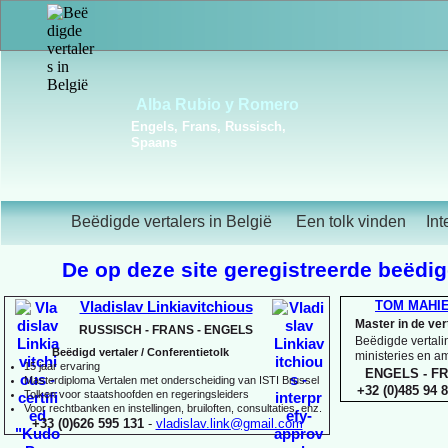
Frédérique Christiaens
Engels, Frans, Portugees,
Spaans
Beëdigde vertalers in België
Een tolk vinden
Int
De op deze site geregistreerde beëdigd
TOM MAHI
Vladislav Linkiavitchious
Master in de ve
RUSSISCH -
FRANS -
ENGELS
Beëdigde vertalin
Beëdigd vertaler / Conferentietolk
ministeries en 
15 jaar ervaring
ENGELS -
FR
Master
diploma Vertalen met onderscheiding van ISTI Brussel
+32 (0)485 94 8
Tolken voor staatshoofden en regeringsleiders
Voor rechtbanken en instellingen, bruiloften, consultaties, enz.
+33 (0)626 595 131
-
vladislav.link@gmail.com