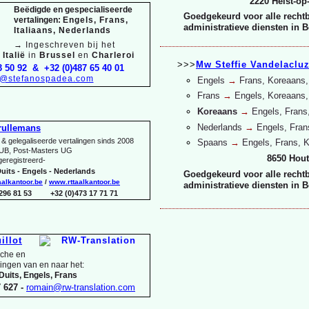
2220 Heist-
op
Beëdigde en gespecialiseerde
Goedgekeurd voor alle rechtb
vertalingen:
Engels, Frans,
administratieve diensten in B
Italiaans, Nederlands
→
Ingeschreven bij het
Italië
in
Brussel
en
Charleroi
>>>
Mw Steffie Vandelaclu
3 50 92 & +32 (0)487 65 40 01
o@stefanospadea.com
Engels
→
Frans, Koreaans
Frans
→
Engels, Koreaans,
Koreaans
→
Engels, Frans
Nederlands
→
Engels, Fran
rullemans
& gelegaliseerde vertalingen sinds 2008
Spaans
→
Engels, Frans, 
UB, Post-
Masters UG
8650 Hout
 geregistreerd-
uits -
Engels -
Nederlands
Goedgekeurd voor alle rechtb
aalkantoor.be
/
www.rttaalkantoor.be
administratieve diensten in B
 296 81 53 +32 (0)473 17 71 71
illot
sche en
lingen van en naar het:
Duits, Engels, Frans
 627 -
romain@rw-
translation.com