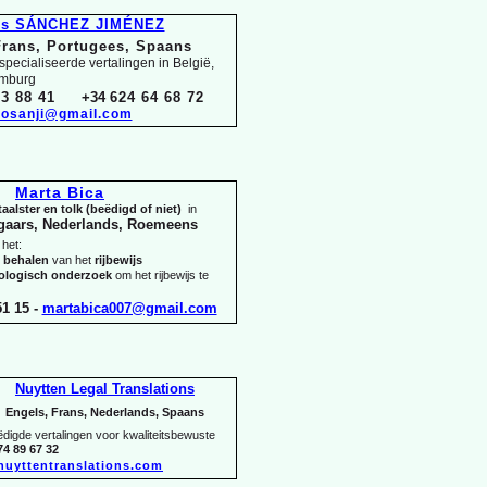
és SÁNCHEZ JIMÉNEZ
Frans, Portugees, Spaans
pecialiseerde vertalingen in België,
emburg
3 88 41
+34
624 64 68 72
osanji@gmail.com
Marta Bica
aalster en tolk (beëdigd of niet)
in
gaars, Nederlands, Roemeens
 het:
t behalen
van het
rijbewijs
hologisch onderzoek
om het rijbewijs te
1 15 -
martabica007@gmail.com
Nuytten Legal Translations
Engels, Frans, Nederlands, Spaans
igde vertalingen voor kwaliteitsbewuste
74 89 67 32
nuyttentranslations.com