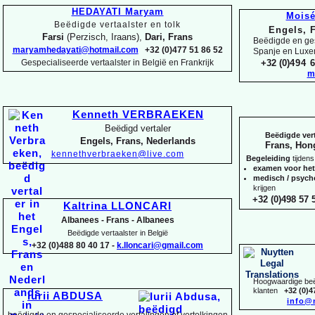
HEDAYATI Maryam
Mois
Beëdigde vertaalster en tolk
Engels, 
Farsi
(Perzisch, Iraans),
Dari, Frans
Beëdigde en ges
maryamhedayati@hotmail.com
+32 (0)477 51 86 52
Spanje en Lux
Gespecialiseerde vertaalster in België en Frankrijk
+32 (0)
494 6
m
Kenneth VERBRAEKEN
Beëdigd vertaler
Beëdigde vert
Engels, Frans, Nederlands
Frans, Hon
kennethverbraeken@live.com
Begeleiding
tijdens
examen voor he
medisch / psyc
krijgen
+32 (0)498 57 5
Kaltrina LLONCARI
Albanees -
Frans -
Albanees
Beëdigde vertaalster in België
+32 (0)488 80 40 17 -
k.lloncari@gmail.com
Hoogwaardige beëd
klanten
+32 (0)4
Iurii ABDUSA
info@
beëdigde en gespecialiseerde vertalingen of vertolkingen