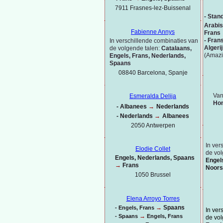
7911 Frasnes-
lez-
Buissenal
-
Stand
Arabis
Fabienne Annys
Frans
-
Fran
In verschillende combinaties van
Algeri
de volgende talen:
Catalaans,
(Amazi
Engels, Frans, Nederlands,
Spaans
08840 Barcelona, Spanje
Van
Esmeralda Delija
Hon
-
Albanees
→
Nederlands
-
Nederlands
→
Albanees
2050 Antwerpen
In ver
Elodie Collet
de vol
Engels, Nederlands, Spaans
Engel
→
Frans
Noors
1050 Brussel
Elena Arroyo Torres
→
Spaans
-
Engels, Frans
In ver
→
-
Spaans
Engels, Frans
de vol