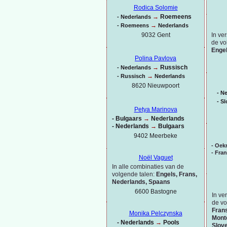
Rodica Solomie
→
Roemeens
-
Nederlands
→
-
Roemeens
Nederlands
In ve
9032 Gent
de vo
Engel
Polina Pavlova
→
Russisch
-
Nederlands
→
-
Russisch
Nederlands
8620 Nieuwpoort
-
Ne
-
Sl
Petya Marinova
-
Bulgaars
→
Nederlands
-
Nederlands
→
Bulgaars
9402 Meerbeke
-
Oekr
-
Fra
Noël Vaguet
In alle combinaties van de
volgende talen:
Engels, Frans,
Nederlands, Spaans
6600 Bastogne
In ve
de vo
Frans
Monika Pelczynska
Monte
-
Nederlands
→
Pools
Slov