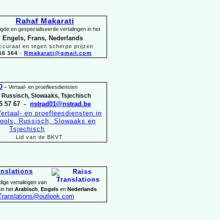
Rahaf Makarati
gde en gespecialiseerde vertalingen in het
 Engels, Frans, Nederlands
ccuraat en tegen scherpe prijzen
66 364
-
Rmakarati@gmail.com
D
-
Vertaal-
en proefleesdiensten
, Russisch, Slowaaks, Tsjechisch
5 57 67 -
nstrad01@nstrad.be
Lid van de BKVT
anslations
dige vertalingen van
 in het
Arabisch
,
Engels
en
Nederlands
Translations@outlook.com