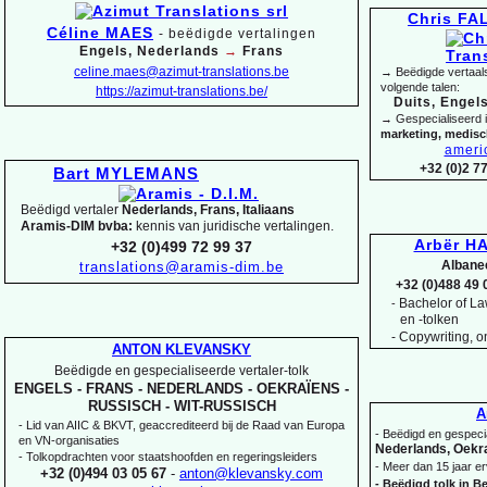
Chris F
Céline MAES
-
beëdigde vertalingen
Engels, Nederlands
→
Frans
celine.maes@azimut-
translations.be
→ Beëdigde vertaals
volgende talen:
https://azimut-
translations.be/
Duits, Engels
→ Gespecialiseerd 
marketing, medis
ameri
+32 (0)2 7
Bart MYLEMANS
Beëdigd vertaler
Nederlands, Frans, Italiaans
Aramis-
DIM bvba:
kennis van juridische vertalingen.
Arbër HA
+32 (0)499 72 99 37
Albane
translations@aramis-
dim.be
+32 (0)488 49 
Bachelor of Law
-
en -
tolken
-
Copywriting, on
ANTON KLEVANSKY
Beëdigde en gespecialiseerde vertaler-
tolk
ENGELS -
FRANS -
NEDERLANDS -
OEKRAÏENS -
RUSSISCH -
WIT-
RUSSISCH
A
-
Lid van AIIC & BKVT, geaccrediteerd bij de Raad van Europa
-
Beëdigd en gespecia
en VN-
organisaties
Nederlands, Oekra
-
Tolkopdrachten voor staatshoofden en regeringsleiders
-
Meer dan 15 jaar er
+32 (0)494 03 05 67
-
anton@klevansky.com
-
Beëdigd tolk in Be