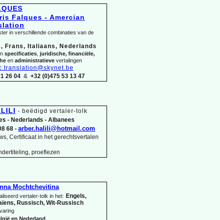
ALQUES
ter in verschillende combinaties van de
, Frans, Italiaans, Nederlands
in
specificaties
,
juridische, financiële,
che
en
administratieve
vertalingen
c.translation@skynet.be
71 26 04
&
+32 (0)475 53 13 47
LILI
-
beëdigd vertaler-
tolk
es -
Nederlands -
Albanees
arber.halili@hotmail.com
08 68 -
s, Certificaat in het gerechtsvertalen
dertiteling, proeflezen
nna Mochtchevitina
Engels,
liseerd vertaler-
tolk in het:
ïens, Russisch, Wit-
Russisch
varing
lgië en Nederland