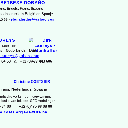
a BETBESÉ DOBAÑO
ans, Engels, Frans, Spaans
taalster-
tolk in België en Spanje
5 68 -
elenabetbe@yahoo.com
AUREYS
rtaler-
tolk
s -
Nederlands -
Duits
k.laureys@yahoo.com
29 04 68
&
+32 (0)477 443 606
Christine COETSIER
Frans, Nederlands, Spaans
idische vertalingen, copywriting,
alisatie van teksten, SEO-
vertalingen
15 74 00 +32 (0)475 98 08 88
ne.coetsier@i-
rewrite.be