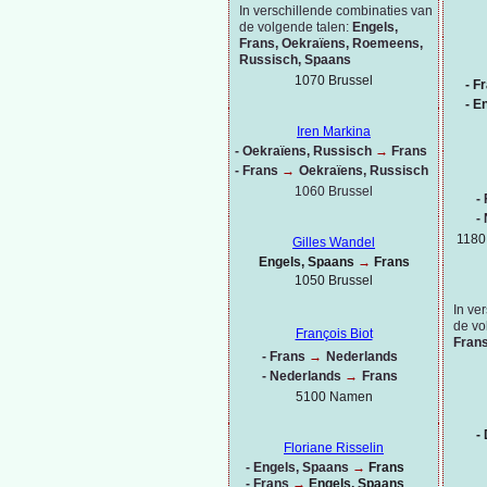
In verschillende combinaties van
de volgende talen:
Engels,
Frans, Oekraïens, Roemeens,
Russisch, Spaans
1070 Brussel
-
Fr
-
En
Iren Markina
-
Oekraïens, Russisch
→
Frans
-
Frans
→
Oekraïens, Russisch
1060 Brussel
-
-
1180
Gilles Wandel
Engels, Spaans
→
Frans
1050 Brussel
In ve
de vo
François Biot
Frans
-
Frans
→
Nederlands
-
Nederlands
→
Frans
5100 Namen
-
D
Floriane Risselin
-
Engels, Spaans
→
Frans
-
Frans
→
Engels, Spaans