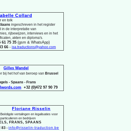
sabelle Collard
 en tolk
aliaans
ingeschreven in het register
in de interpretatie van
es, rijbewijzen, interviews en in het
ificaten, akten en diploma's.
5 61 75 35
(gsm & WhatsApp)
 33 66
-
isa.traductions@yahoo.com
Gilles Wandel
r bij het hof van beroep van
Brussel
gels -
Spaans -
Frans
elwords.com
+32 (0)472 97 90 79
Floriane Risselin
Beëdigde vertalingen en legalisaties voor
particulieren en bedrijven
ELS, FRANS, SPAANS
 83 -
info@risselin-
traduction.be