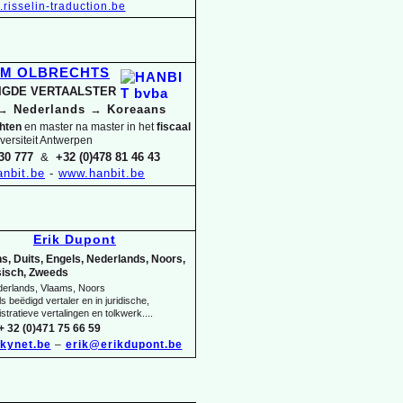
risselin-
traduction.be
IM OLBRECHTS
DIGDE VERTAALSTER
→
Nederlands
→
Koreaans
chten
en master na master in het
fiscaal
versiteit Antwerpen
30 777
&
+32 (0)478 81 46 43
nbit.be
-
www.hanbit.be
Erik Dupont
s, Duits, Engels, Nederlands, Noors,
isch, Zweeds
derlands, Vlaams, Noors
s beëdigd vertaler en in juridische,
stratieve vertalingen en tolkwerk....
+ 32 (0)471 75 66 59
kynet.be
–
erik@erikdupont.be