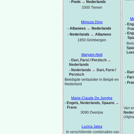
-
Pools
→
Nederlands
3300 Tienen
Mo
Mimoza Dino
-
Enge
-
Albanees
→
Nederlands
Fra
-
Enge
-
Nederlands
→
Albanees
Spa
1850 Grimbergen
Beëd
Spa
Lux
Maryam Abdi
-
Dari, Farsi / Perzisch
→
Nederlands
-
Nederlands
→
Dari, Farsi /
-
Dar
Perzisch
-
Fars
Beëdigde vertaalster in België en
-
Fra
Nederland
Marie-
Claude De Jonghe
-
Engels, Nederlands,
Spaans
→
Frans
Van en
3090 Overijse
Neder
(Afgha
Lucica Jalea
In verschillende combinaties van