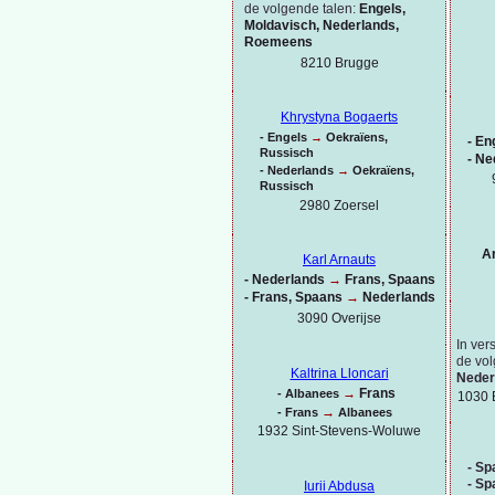
de volgende talen:
Engels,
Moldavisch, Nederlands,
Roemeens
8210 Brugge
Khrystyna Bogaerts
-
Engels
→
Oekraïens,
-
Eng
Russisch
-
Ne
-
Nederlands
→
Oekraïens,
Russisch
2980 Zoersel
A
Karl Arnauts
-
Nederlands
→
Frans, Spaans
-
Frans, Spaans
→
Nederlands
3090 Overijse
In ver
de vol
Kaltrina Lloncari
Neder
→
Frans
-
Albanees
1030 
→
-
Frans
Albanees
1932 Sint-
Stevens-
Woluwe
-
Spa
-
Spa
Iurii Abdusa