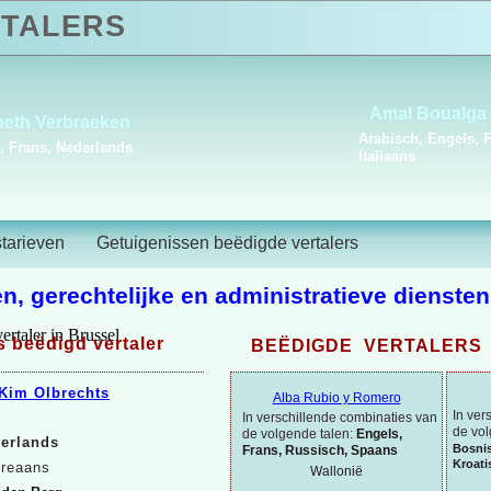
TALERS
Pol Cverle
Abdelm
Nederlands, Sloveens
Arabisch,
starieven
Getuigenissen beëdigde vertalers
n, gerechtelijke en administratieve diensten
 beëdigd vertaler
BEËDIGDE VERTALERS 
Kim Olbrechts
Alba Rubio y Romero
In ver
In verschillende combinaties van
de vol
de volgende talen:
Engels,
erlands
Bosni
Frans, Russisch, Spaans
Kroati
reaans
Wallonië