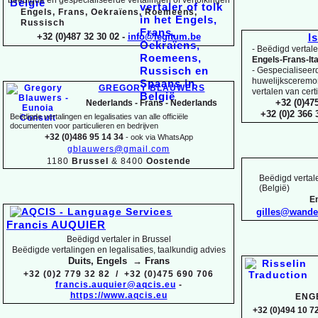
Engels, Frans, Oekraïens, Roemeens,
Russisch
+32 (0)487 32 30 02 -
info@legitum.be
I
-
Beëdigd vertaler
Engels-
Frans-
It
-
Gespecialiseerd 
huwelijksceremoni
GREGORY BLAUWERS
vertalen van cert
+32 (0)47
Nederlands -
Frans -
Nederlands
+32 (0)2 366
Beëdigde vertalingen en legalisaties van alle officiële
documenten voor particulieren en bedrijven
+32 (0)486 95 14 34
-
ook via WhatsApp
gblauwers@gmail.com
1180
Brussel
& 8400
Oostende
Beëdigd vertale
(België)
En
gilles@wand
Francis AUQUIER
Beëdigd vertaler in Brussel
Beëdigde vertalingen en legalisaties, taalkundig advies
Duits, Engels → Frans
+32 (0)2 779 32 82 / +32 (0)475 690 706
francis.auquier@aqcis.eu
-
https://www.aqcis.eu
ENG
+32 (0)494 10 72