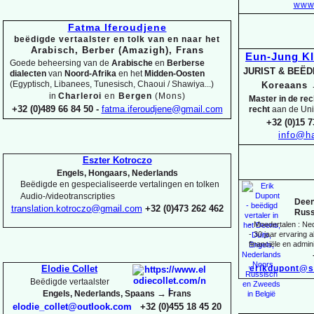
www.
Fatma Iferoudjene
beëdigde vertaalster en tolk van en naar het
Arabisch, Berber (Amazigh), Frans
Eun-
Jung K
Goede beheersing van de
Arabische
en
Berberse
JURIST & BEË
dialecten
van
Noord-
Afrika
en het
Midden-
Oosten
(Egyptisch, Libanees, Tunesisch, Chaoui / Shawiya...)
Koreaans
in
Charleroi
en
Bergen
(Mons)
Master in de re
+32 (0)489 66 84 50 -
fatma.iferoudjene@gmail.com
recht
aan de Uni
+32 (0)15 7
info@ha
Eszter Kotroczo
Engels, Hongaars, Nederlands
Beëdigde en gespecialiseerde vertalingen en tolken
Audio-
/videotranscripties
Deen
translation.kotroczo@gmail.com
+32 (0)473 262 462
Russ
-
Moedertalen : Ne
-
30 jaar ervaring al
financiële en admini
erikdupont@s
Elodie Collet
Beëdigde vertaalster
→
Engels, Nederlands, Spaans
Frans
elodie_collet@outlook.com
+32 (0)455 18 45 20