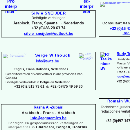
Silvie SNEIJDER
Beëdigde vertalingen
Arabisch, Frans, Spaans → Nederlands
Consulaat van 
+32 (0)486 20 63 74
+32 (0)16 4
inf
silvie_sneijder@outlook.be
Rudy T
Serge Withouck
Beëdigde 
info@swts.be
Master V
-
officieel
Engels, Frans, Italiaans, Nederlands
Frans -
D
Gecertificeerd en erkend vertaler in alle provincies van
rudy@rtt
Canada
+32 (0)3
Beëdigde vertaler/tolk in
België
en
Nederland
+32 (0)2 513 73 61 & +32 (0)475 49 59 30
Romain Wu
Rasha Al-
Zubairi
Technische, juridi
redactionele verta
Arabisch -
Frans -
Arabisch
info@tagmemics.be
+32 (0)497 147
Beëdigde en gespecialiseerde vertalingen en
Charleroi, Bergen, Doornik
interpretaties in