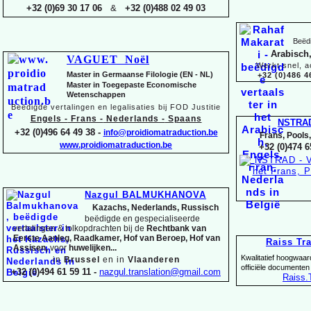
+32 (0)69 30 17 06
&
+32 (0)488 02 49 03
Beëdi
Arabisch,
VAGUET Noël
Werkt snel, a
Master in Germaanse Filologie (EN -
NL)
+32 (0)486 4
Master in Toegepaste Economische
Wetenschappen
Beëdigde vertalingen en legalisaties bij FOD Justitie
Engels -
Frans -
Nederlands -
Spaans
NSTRA
+32 (0)496 64 49 38 -
info@proidiomatraduction.be
Frans, Pools
www.proidiomatraduction.be
+32 (0)474 6
Nazgul BALMUKHANOVA
Kazachs, Nederlands, Russisch
beëdigde en gespecialiseerde
vertalingen &
tolkopdrachten bij de
Rechtbank van
Eerste Aanleg, Raadkamer, Hof van Beroep, Hof van
Raiss Tr
Assisen,
voor
huwelijken...
Kwalitatief hoogwaar
in
Brussel
en in
Vlaanderen
officiële documenten
+32 (0)494 61 59 11 -
nazgul.translation@gmail.com
Raiss
.