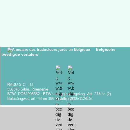
Belgische
beëdigde vertalers
RADU S.C. -
I.I.
550376 Sibiu, Roemenië
BTW: RO52995382 -
BTW-
verleggingsregeling.
Art.
278 lid (2)
Belastingwet;
art.
44 en 196 Richtlijn 2006/112/EG