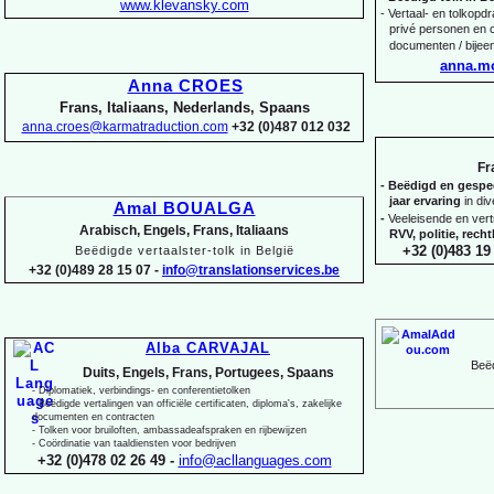
www.klevansky.com
-
Vertaal-
en tolkopdra
privé personen en c
documenten / bijee
anna.m
Anna CROES
Frans, Italiaans, Nederlands, Spaans
anna.croes@karmatraduction.com
+32 (0)487 012 032
Fr
-
Beëdigd en gespeci
jaar ervaring
in di
Amal BOUALGA
-
Veeleisende en ver
Arabisch, Engels, Frans, Italiaans
RVV, politie, rec
+32 (0)483 19 
Beëdigde vertaalster-
tolk in België
+32 (0)489 28 15 07 -
info@translationservices.be
Alba CARVAJAL
Beëd
Duits, Engels, Frans, Portugees, Spaans
-
Diplomatiek, verbindings-
en conferentietolken
-
Beëdigde vertalingen van officiële certificaten, diploma's, zakelijke
documenten en contracten
-
Tolken voor bruiloften, ambassadeafspraken en rijbewijzen
-
Coördinatie van taaldiensten voor bedrijven
+32 (0)478 02 26 49 -
info@acllanguages.com