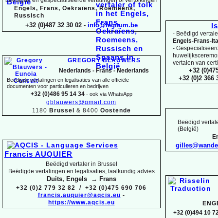
Engels, Frans, Oekraïens, Roemeens,
Russisch
+32 (0)487 32 30 02 -
info@legitum.be
I
-
Beëdigd vertaler
Engels-
Frans-
It
-
Gespecialiseerd 
huwelijksceremoni
GREGORY BLAUWERS
vertalen van cert
+32 (0)47
Nederlands -
Frans -
Nederlands
+32 (0)2 366
Beëdigde vertalingen en legalisaties van alle officiële
documenten voor particulieren en bedrijven
+32 (0)486 95 14 34
-
ook via WhatsApp
gblauwers@gmail.com
1180
Brussel
& 8400
Oostende
Beëdigd vertale
(België)
En
gilles@wand
Francis AUQUIER
Beëdigd vertaler in Brussel
Beëdigde vertalingen en legalisaties, taalkundig advies
Duits, Engels → Frans
+32 (0)2 779 32 82 / +32 (0)475 690 706
francis.auquier@aqcis.eu
-
https://www.aqcis.eu
ENG
+32 (0)494 10 72