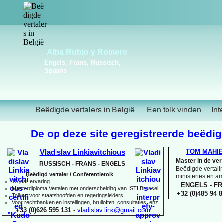
Frédérique Christiaens
Engels, Frans, Portugees,
Spaans
Beëdigde vertalers in België
Een tolk vinden
Int
De op deze site geregistreerde beëdigd
TOM MAHI
Vladislav Linkiavitchious
Master in de ve
RUSSISCH -
FRANS -
ENGELS
Beëdigde vertalin
Beëdigd vertaler / Conferentietolk
ministeries en 
15 jaar ervaring
ENGELS -
FR
Master
diploma Vertalen met onderscheiding van ISTI Brussel
+32 (0)485 94 8
Tolken voor staatshoofden en regeringsleiders
Voor rechtbanken en instellingen, bruiloften, consultaties, enz.
+33 (0)626 595 131
-
vladislav.link@gmail.com