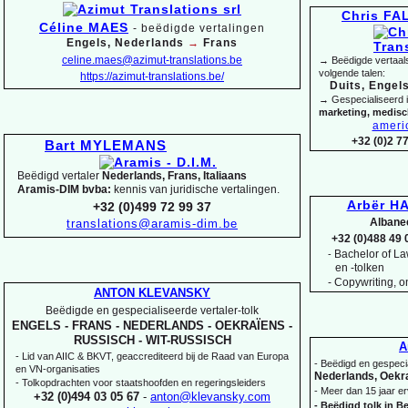
Chris F
Céline MAES
-
beëdigde vertalingen
Engels, Nederlands
→
Frans
celine.maes@azimut-
translations.be
→ Beëdigde vertaals
volgende talen:
https://azimut-
translations.be/
Duits, Engels
→ Gespecialiseerd 
marketing, medis
ameri
+32 (0)2 7
Bart MYLEMANS
Beëdigd vertaler
Nederlands, Frans, Italiaans
Aramis-
DIM bvba:
kennis van juridische vertalingen.
Arbër HA
+32 (0)499 72 99 37
Albane
translations@aramis-
dim.be
+32 (0)488 49 
Bachelor of Law
-
en -
tolken
-
Copywriting, on
ANTON KLEVANSKY
Beëdigde en gespecialiseerde vertaler-
tolk
ENGELS -
FRANS -
NEDERLANDS -
OEKRAÏENS -
RUSSISCH -
WIT-
RUSSISCH
A
-
Lid van AIIC & BKVT, geaccrediteerd bij de Raad van Europa
-
Beëdigd en gespecia
en VN-
organisaties
Nederlands, Oekra
-
Tolkopdrachten voor staatshoofden en regeringsleiders
-
Meer dan 15 jaar er
+32 (0)494 03 05 67
-
anton@klevansky.com
-
Beëdigd tolk in Be