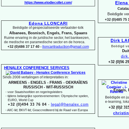
https://www.elodiecollet.com/
Elen
Catala
Beëdigde ver
+32 (0)485 75 1
Edona LLONCARI
Beëdigde of gespecialiseerde vertaalster-
tolk
Albanees, Bosnisch, Engels, Frans, Spaans
Ruime ervaring in de juridische sector, het bankwezen,
Dirk L
de medische en paramedische sector en de horeca.
Beëdigd ve
+32 (0)486 37 17 40 -
lloncaritraduction@gmail.com
Duit
dir
+32 (0)56 
HENALEX CONFERENCE SERVICES
Sinds 2008 vertalingen of interpretaties in:
ARMEENS -
ENGELS -
FRANS -
OEKRAÏENS
RUSSISCH -
WIT-
RUSSISCH
Engels, 
-
voor Staatshoofden en regeringsleiders
-
tijdens belangrijke sportevenementen: Olympische spelen,
Beëdigde en jur
EURO, World Cup
e-
learning, lok
+32 (0)494 33 76 04
-
legal@henalex.com
+32 (0)2 3
-
AIIC-
lid; BKVT-
lid; Geaccrediteerd bij de Raad van Europa
christi