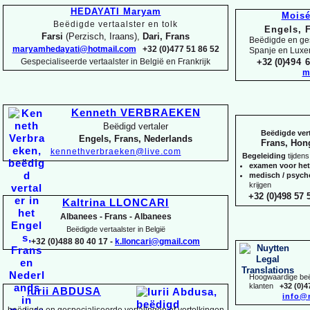
HEDAYATI Maryam
Mois
Beëdigde vertaalster en tolk
Engels, 
Farsi
(Perzisch, Iraans),
Dari, Frans
Beëdigde en ges
maryamhedayati@hotmail.com
+32 (0)477 51 86 52
Spanje en Lux
Gespecialiseerde vertaalster in België en Frankrijk
+32 (0)
494 6
m
Kenneth VERBRAEKEN
Beëdigd vertaler
Beëdigde vert
Engels, Frans, Nederlands
Frans, Hon
kennethverbraeken@live.com
Begeleiding
tijdens
examen voor he
medisch / psyc
krijgen
+32 (0)498 57 5
Kaltrina LLONCARI
Albanees -
Frans -
Albanees
Beëdigde vertaalster in België
+32 (0)488 80 40 17 -
k.lloncari@gmail.com
Hoogwaardige beëd
klanten
+32 (0)4
Iurii ABDUSA
info@
beëdigde en gespecialiseerde vertalingen of vertolkingen