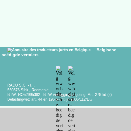
Belgische
beëdigde vertalers
RADU S.C. -
I.I.
550376 Sibiu, Roemenië
BTW: RO52995382 -
BTW-
verleggingsregeling.
Art.
278 lid (2)
Belastingwet;
art.
44 en 196 Richtlijn 2006/112/EG