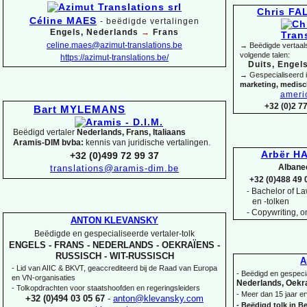
Chris F
Céline MAES
-
beëdigde vertalingen
Engels, Nederlands
→
Frans
celine.maes@azimut-
translations.be
→ Beëdigde vertaals
volgende talen:
https://azimut-
translations.be/
Duits, Engels
→ Gespecialiseerd 
marketing, medis
ameri
+32 (0)2 7
Bart MYLEMANS
Beëdigd vertaler
Nederlands, Frans, Italiaans
Aramis-
DIM bvba:
kennis van juridische vertalingen.
Arbër HA
+32 (0)499 72 99 37
Albane
translations@aramis-
dim.be
+32 (0)488 49 
Bachelor of Law
-
en -
tolken
-
Copywriting, on
ANTON KLEVANSKY
Beëdigde en gespecialiseerde vertaler-
tolk
ENGELS -
FRANS -
NEDERLANDS -
OEKRAÏENS -
RUSSISCH -
WIT-
RUSSISCH
A
-
Lid van AIIC & BKVT, geaccrediteerd bij de Raad van Europa
-
Beëdigd en gespecia
en VN-
organisaties
Nederlands, Oekra
-
Tolkopdrachten voor staatshoofden en regeringsleiders
-
Meer dan 15 jaar er
+32 (0)494 03 05 67
-
anton@klevansky.com
-
Beëdigd tolk in Be