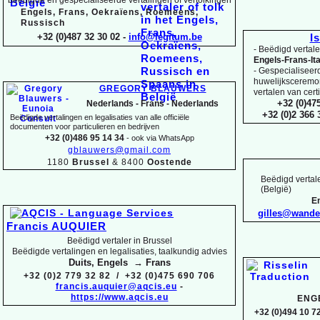
Engels, Frans, Oekraïens, Roemeens,
Russisch
+32 (0)487 32 30 02 -
info@legitum.be
I
-
Beëdigd vertaler
Engels-
Frans-
It
-
Gespecialiseerd 
huwelijksceremoni
GREGORY BLAUWERS
vertalen van cert
+32 (0)47
Nederlands -
Frans -
Nederlands
+32 (0)2 366
Beëdigde vertalingen en legalisaties van alle officiële
documenten voor particulieren en bedrijven
+32 (0)486 95 14 34
-
ook via WhatsApp
gblauwers@gmail.com
1180
Brussel
& 8400
Oostende
Beëdigd vertale
(België)
En
gilles@wand
Francis AUQUIER
Beëdigd vertaler in Brussel
Beëdigde vertalingen en legalisaties, taalkundig advies
Duits, Engels → Frans
+32 (0)2 779 32 82 / +32 (0)475 690 706
francis.auquier@aqcis.eu
-
https://www.aqcis.eu
ENG
+32 (0)494 10 72