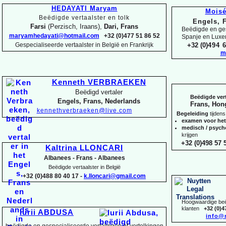
HEDAYATI Maryam
Mois
Beëdigde vertaalster en tolk
Engels, 
Farsi
(Perzisch, Iraans),
Dari, Frans
Beëdigde en ges
maryamhedayati@hotmail.com
+32 (0)477 51 86 52
Spanje en Lux
Gespecialiseerde vertaalster in België en Frankrijk
+32 (0)
494 6
m
Kenneth VERBRAEKEN
Beëdigd vertaler
Beëdigde vert
Engels, Frans, Nederlands
Frans, Hon
kennethverbraeken@live.com
Begeleiding
tijdens
examen voor he
medisch / psyc
krijgen
+32 (0)498 57 5
Kaltrina LLONCARI
Albanees -
Frans -
Albanees
Beëdigde vertaalster in België
+32 (0)488 80 40 17 -
k.lloncari@gmail.com
Hoogwaardige beëd
klanten
+32 (0)4
Iurii ABDUSA
info@
beëdigde en gespecialiseerde vertalingen of vertolkingen