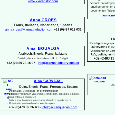
www.klevansky.com
-
Vertaal-
en tolkopdra
privé personen en c
documenten / bijee
anna.m
Anna CROES
Frans, Italiaans, Nederlands, Spaans
anna.croes@karmatraduction.com
+32 (0)487 012 032
Fr
-
Beëdigd en gespeci
jaar ervaring
in di
Amal BOUALGA
-
Veeleisende en ver
Arabisch, Engels, Frans, Italiaans
RVV, politie, rec
+32 (0)483 19 
Beëdigde vertaalster-
tolk in België
+32 (0)489 28 15 07 -
info@translationservices.be
Alba CARVAJAL
Beëd
Duits, Engels, Frans, Portugees, Spaans
-
Diplomatiek, verbindings-
en conferentietolken
-
Beëdigde vertalingen van officiële certificaten, diploma's, zakelijke
documenten en contracten
-
Tolken voor bruiloften, ambassadeafspraken en rijbewijzen
-
Coördinatie van taaldiensten voor bedrijven
+32 (0)478 02 26 49 -
info@acllanguages.com