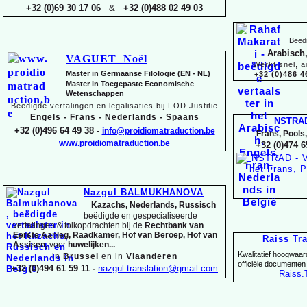
+32 (0)69 30 17 06
&
+32 (0)488 02 49 03
Beëdi
Arabisch,
VAGUET Noël
Werkt snel, a
Master in Germaanse Filologie (EN -
NL)
+32 (0)486 4
Master in Toegepaste Economische
Wetenschappen
Beëdigde vertalingen en legalisaties bij FOD Justitie
Engels -
Frans -
Nederlands -
Spaans
NSTRA
+32 (0)496 64 49 38 -
info@proidiomatraduction.be
Frans, Pools
www.proidiomatraduction.be
+32 (0)474 6
Nazgul BALMUKHANOVA
Kazachs, Nederlands, Russisch
beëdigde en gespecialiseerde
vertalingen &
tolkopdrachten bij de
Rechtbank van
Eerste Aanleg, Raadkamer, Hof van Beroep, Hof van
Raiss Tr
Assisen,
voor
huwelijken...
Kwalitatief hoogwaar
in
Brussel
en in
Vlaanderen
officiële documenten
+32 (0)494 61 59 11 -
nazgul.translation@gmail.com
Raiss
.