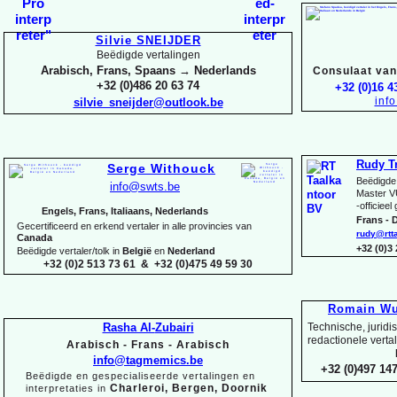
Silvie SNEIJDER
Beëdigde vertalingen
Arabisch, Frans, Spaans → Nederlands
Consulaat van 
+32 (0)486 20 63 74
+32 (0)16 4
inf
silvie_sneijder@outlook.be
Rudy T
Serge Withouck
Beëdigde 
info@swts.be
Master V
-
officieel
Engels, Frans, Italiaans, Nederlands
Frans -
D
Gecertificeerd en erkend vertaler in alle provincies van
rudy@rtt
Canada
+32 (0)3
Beëdigde vertaler/tolk in
België
en
Nederland
+32 (0)2 513 73 61 & +32 (0)475 49 59 30
Romain Wu
Rasha Al-
Zubairi
Technische, juridi
redactionele verta
Arabisch -
Frans -
Arabisch
info@tagmemics.be
+32 (0)497 147
Beëdigde en gespecialiseerde vertalingen en
Charleroi, Bergen, Doornik
interpretaties in