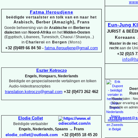
www.
Fatma Iferoudjene
beëdigde vertaalster en tolk van en naar het
Arabisch, Berber (Amazigh), Frans
Eun-
Jung K
Goede beheersing van de
Arabische
en
Berberse
JURIST & BEË
dialecten
van
Noord-
Afrika
en het
Midden-
Oosten
(Egyptisch, Libanees, Tunesisch, Chaoui / Shawiya...)
Koreaans
in
Charleroi
en
Bergen
(Mons)
Master in de re
+32 (0)489 66 84 50 -
fatma.iferoudjene@gmail.com
recht
aan de Uni
+32 (0)15 7
info@ha
Eszter Kotroczo
Engels, Hongaars, Nederlands
Beëdigde en gespecialiseerde vertalingen en tolken
Audio-
/videotranscripties
Deen
translation.kotroczo@gmail.com
+32 (0)473 262 462
Russ
-
Moedertalen : Ne
-
30 jaar ervaring al
financiële en admini
erikdupont@s
Elodie Collet
Beëdigde vertaalster
→
Engels, Nederlands, Spaans
Frans
elodie_collet@outlook.com
+32 (0)455 18 45 20