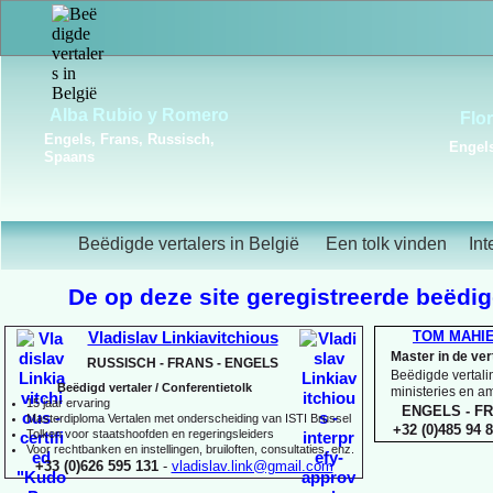
Frédérique Christiaens
Engels, Frans, Portugees,
Spaans
Beëdigde vertalers in België
Een tolk vinden
Int
De op deze site geregistreerde beëdigd
TOM MAHI
Vladislav Linkiavitchious
Master in de ve
RUSSISCH -
FRANS -
ENGELS
Beëdigde vertalin
Beëdigd vertaler / Conferentietolk
ministeries en 
15 jaar ervaring
ENGELS -
FR
Master
diploma Vertalen met onderscheiding van ISTI Brussel
+32 (0)485 94 8
Tolken voor staatshoofden en regeringsleiders
Voor rechtbanken en instellingen, bruiloften, consultaties, enz.
+33 (0)626 595 131
-
vladislav.link@gmail.com