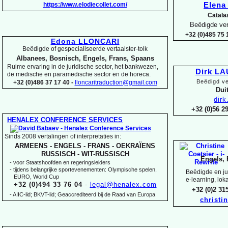
https://www.elodiecollet.com/
Elen
Catala
Beëdigde ver
+32 (0)485 75 1
Edona LLONCARI
Beëdigde of gespecialiseerde vertaalster-
tolk
Albanees, Bosnisch, Engels, Frans, Spaans
Ruime ervaring in de juridische sector, het bankwezen,
Dirk L
de medische en paramedische sector en de horeca.
Beëdigd ve
+32 (0)486 37 17 40 -
lloncaritraduction@gmail.com
Duit
dir
+32 (0)56 
HENALEX CONFERENCE SERVICES
Sinds 2008 vertalingen of interpretaties in:
ARMEENS -
ENGELS -
FRANS -
OEKRAÏENS
RUSSISCH -
WIT-
RUSSISCH
Engels, 
-
voor Staatshoofden en regeringsleiders
-
tijdens belangrijke sportevenementen: Olympische spelen,
Beëdigde en jur
EURO, World Cup
e-
learning, lok
+32 (0)494 33 76 04
-
legal@henalex.com
+32 (0)2 3
-
AIIC-
lid; BKVT-
lid; Geaccrediteerd bij de Raad van Europa
christi