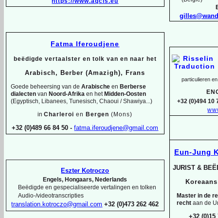
https://www.aqcis.eu
gilles@wan
Fatma Iferoudjene
beëdigde vertaalster en tolk van en naar het
Arabisch, Berber (Amazigh), Frans
particulieren en
Goede beheersing van de
Arabische
en
Berberse
EN
dialecten
van
Noord-
Afrika
en het
Midden-
Oosten
(Egyptisch, Libanees, Tunesisch, Chaoui / Shawiya...)
+32 (0)494 10 
www
in
Charleroi
en
Bergen
(Mons)
+32 (0)489 66 84 50 -
fatma.iferoudjene@gmail.com
Eun-
Jung 
JURIST & BE
Eszter Kotroczo
Engels, Hongaars, Nederlands
Koreaan
Beëdigde en gespecialiseerde vertalingen en tolken
Master in de r
Audio-
/videotranscripties
recht
aan de Un
translation.kotroczo@gmail.com
+32 (0)473 262 462
+32 (0)15