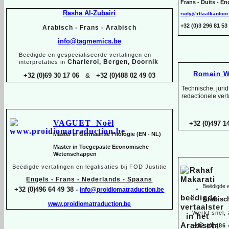
Frans -
Duits -
Eng
Rasha Al-
Zubairi
rudy@rttaalkantoor
+32 (0)3 296 81 
Arabisch -
Frans -
Arabisch
info@tagmemics.be
Beëdigde en gespecialiseerde vertalingen en
Charleroi, Bergen, Doornik
interpretaties in
Romain W
+32 (0)69 30 17 06
&
+32 (0)488 02 49 03
Technische, juri
redactionele vert
VAGUET Noël
+32 (0)497 14
Master in Germaanse Filologie (EN -
NL)
Master in Toegepaste Economische
Wetenschappen
Beëdigde vertalingen en legalisaties bij FOD Justitie
Engels -
Frans -
Nederlands -
Spaans
Beëdigde e
+32 (0)496 64 49 38 -
info@proidiomatraduction.be
Arabisc
www.proidiomatraduction.be
Werkt snel,
+32 (0)486