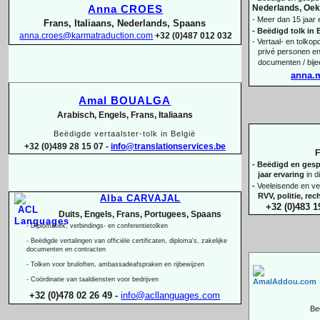
Nederlands, Oekr
Anna CROES
-
Meer dan 15 jaar 
Frans, Italiaans, Nederlands, Spaans
-
Beëdigd tolk in 
anna.croes@karmatraduction.com
+32 (0)487 012 032
-
Vertaal-
en tolkopd
privé personen en
documenten / bij
anna.
Amal BOUALGA
Arabisch, Engels, Frans, Italiaans
Beëdigde vertaalster-
tolk in België
+32 (0)489 28 15 07 -
info@translationservices.be
F
-
Beëdigd en gespe
jaar ervaring
in d
-
Veeleisende en ve
RVV, politie, re
Alba CARVAJAL
+32 (0)483 1
Duits, Engels, Frans, Portugees, Spaans
-
Diplomatiek, verbindings-
en conferentietolken
-
Beëdigde vertalingen van officiële certificaten, diploma's, zakelijke
documenten en contracten
-
Tolken voor bruiloften, ambassadeafspraken en rijbewijzen
-
Coördinatie van taaldiensten voor bedrijven
+32 (0)478 02 26 49 -
info@acllanguages.com
Be