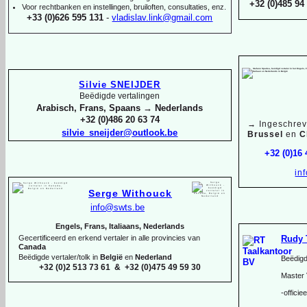
+32 (0)485 94 
Voor rechtbanken en instellingen, bruiloften, consultaties, enz.
+33 (0)626 595 131
-
vladislav.link@gmail.com
Silvie SNEIJDER
Beëdigde vertalingen
Arabisch, Frans, Spaans → Nederlands
+32 (0)486 20 63 74
→
Ingeschrev
silvie_sneijder@outlook.be
Brussel
en
C
+32 (0)16
in
Serge Withouck
info@swts.be
Engels, Frans, Italiaans, Nederlands
Rudy 
Gecertificeerd en erkend vertaler in alle provincies van
Canada
Beëdigde vertaler/tolk in
België
en
Nederland
Beëdigd
+32 (0)2 513 73 61 & +32 (0)475 49 59 30
Master 
-
officie