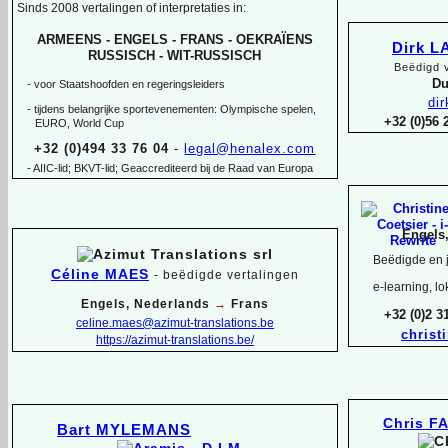
Sinds 2008 vertalingen of interpretaties in:
ARMEENS -
ENGELS -
FRANS -
OEKRAÏENS
Dirk 
RUSSISCH -
WIT-
RUSSISCH
Beëdigd v
Du
-
voor Staatshoofden en regeringsleiders
di
-
tijdens belangrijke sportevenementen: Olympische spelen,
+32 (0)56
EURO, World Cup
+32 (0)494 33 76 04
-
legal@henalex.com
-
AIIC-
lid; BKVT-
lid; Geaccrediteerd bij de Raad van Europa
Engels
Beëdigde en j
Céline MAES
-
beëdigde vertalingen
e-
learning, lo
Engels, Nederlands
→
Frans
+32 (0)2 
celine.maes@azimut-
translations.be
christ
https://azimut-
translations.be/
Chris F
Bart MYLEMANS