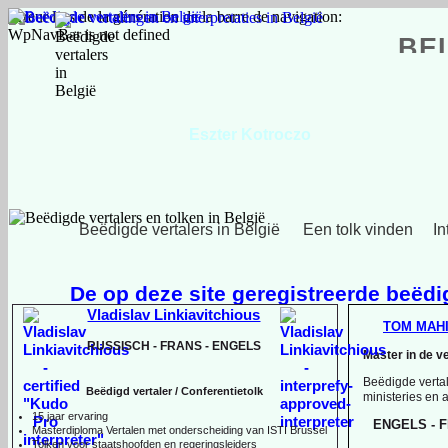
Erreur lors de la génération de la barre de navigation:
WpNavBar is not defined
BE
Eszter Kotroczo
Hongaars, Engels, Nederlands
Beëdigde vertalers in België
Een tolk vinden
In
De op deze site geregistreerde beëdig
Vladislav Linkiavitchious
TOM MAH
RUSSISCH -
FRANS -
ENGELS
Master in de v
Beëdigde vertal
Beëdigd vertaler / Conferentietolk
ministeries en
15 jaar ervaring
ENGELS -
F
Master
diploma Vertalen met onderscheiding van ISTI Brussel
Tolken voor staatshoofden en regeringsleiders