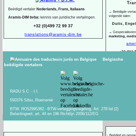
Beëdigd vertaler
Nederlands, Frans, Italiaans
→ Beëdigde vertaal
volgende talen:
Aramis-
DIM bvba:
kennis van juridische vertalingen.
Duits, Enge
+32 (0)499 72 99 37
→ Gespecialiseer
translations@aramis-
dim.be
marketing, medi
amer
+32 (0)2 
Belgische
ANTON KLEVANSKY
beëdigde vertalers
Beëdigde en gespecialiseerde vertaler-
tolk
ENGELS -
FRANS -
NEDERLANDS -
OEKRAÏENS -
Arbër H
RUSSISCH -
WIT-
RUSSISCH
Alban
-
Lid van AIIC & BKVT, geaccrediteerd bij de Raad van Europa
+32 (0)488 49
RADU S.C. -
I.I.
en VN-
organisaties
Bachelor of L
-
550376 Sibiu, Roemenië
-
Tolkopdrachten voor staatshoofden en regeringsleiders
en -
tolken
-
Copywriting, o
+32 (0)494 03 05 67
-
anton@klevansky.com
BTW: RO52995382 -
BTW-
verleggingsregeling.
Art.
278 lid (2)
www.klevansky.com
Belastingwet;
art.
44 en 196 Richtlijn 2006/112/EG
-
Beëdigd en gespeci