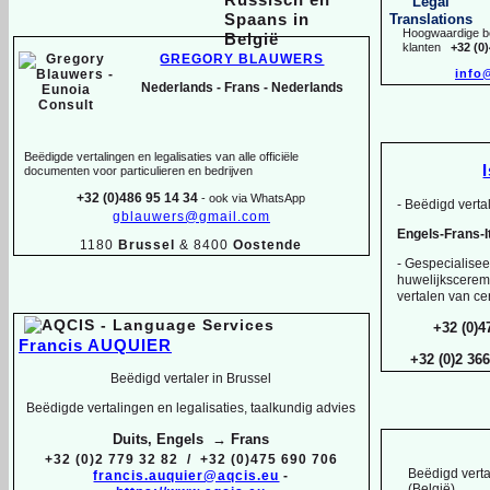
Hoogwaardige be
klanten
+32 (0
GREGORY BLAUWERS
info
Nederlands -
Frans -
Nederlands
Beëdigde vertalingen en legalisaties van alle officiële
documenten voor particulieren en bedrijven
+32 (0)486 95 14 34
-
ook via WhatsApp
-
Beëdigd vertal
gblauwers@gmail.com
Engels-
Frans-
1180
Brussel
& 8400
Oostende
-
Gespecialiseer
huwelijksceremo
vertalen van cer
+32 (0)4
Francis AUQUIER
+32 (0)2 36
Beëdigd vertaler in Brussel
Beëdigde vertalingen en legalisaties, taalkundig advies
Duits, Engels → Frans
+32 (0)2 779 32 82 / +32 (0)475 690 706
Beëdigd verta
francis.auquier@aqcis.eu
-
(België)