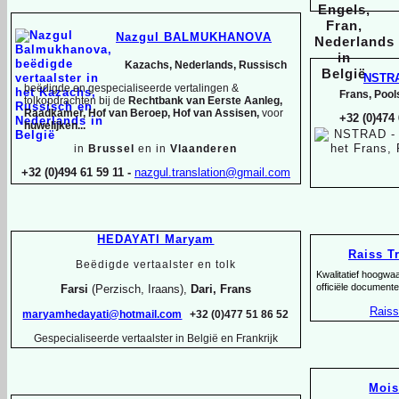
Nazgul BALMUKHANOVA
Kazachs, Nederlands, Russisch
NSTR
beëdigde en gespecialiseerde vertalingen &
Frans, Pool
tolkopdrachten bij de
Rechtbank van Eerste Aanleg,
Raadkamer, Hof van Beroep, Hof van Assisen,
voor
+32 (0)474
huwelijken...
in
Brussel
en in
Vlaanderen
+32 (0)494 61 59 11 -
nazgul.translation@gmail.com
HEDAYATI Maryam
Raiss T
Beëdigde vertaalster en tolk
Kwalitatief hoogwa
officiële documente
Farsi
(Perzisch, Iraans),
Dari, Frans
Raiss
maryamhedayati@hotmail.com
+32 (0)477 51 86 52
Gespecialiseerde vertaalster in België en Frankrijk
Moi