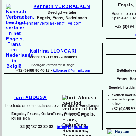
Engels,
Kenneth VERBRAEKEN
Beëdigd vertaler
Beëdigde en ge
Engels, Frans, Nederlands
Spanje en Lu
kennethverbraeken@live.com
+32 (0)
494
Kaltrina LLONCARI
Albanees -
Frans -
Albanees
Beëdigde vertaalster in België
+32 (0)488 80 40 17 -
k.lloncari@gmail.com
Beëdigde ver
Frans, Ho
Begeleiding
tijde
examen voor h
Iurii ABDUSA
medisch / psy
krijgen
beëdigde en gespecialiseerde vertalingen of vertolkingen
+32 (0)498 57
Engels, Frans, Oekraïens, Roemeens,
Russisch
+32 (0)487 32 30 02 -
info@legitum.be