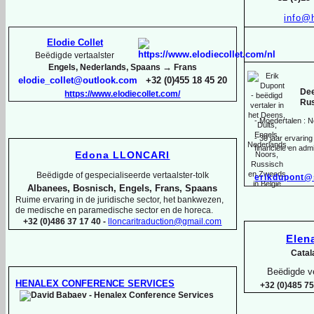
info@
Elodie Collet
Beëdigde vertaalster
→
Engels, Nederlands, Spaans
Frans
elodie_collet@outlook.com
+32 (0)455 18 45 20
Dee
https://www.elodiecollet.com/
Rus
-
Moedertalen : N
-
30 jaar ervaring 
financiële en admi
Edona LLONCARI
Beëdigde of gespecialiseerde vertaalster-
tolk
erikdupont@
Albanees, Bosnisch, Engels, Frans, Spaans
Ruime ervaring in de juridische sector, het bankwezen,
de medische en paramedische sector en de horeca.
+32 (0)486 37 17 40 -
lloncaritraduction@gmail.com
Ele
Catal
Beëdigde ve
HENALEX CONFERENCE SERVICES
+32 (0)485 75