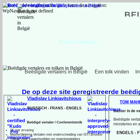
Erreur lors de la génération de la barre de navigation:
WpNavBar is not defined
BE
Eszter Kotroczo
Hongaars, Engels, Nederlands
Beëdigde vertalers in België
Een tolk vinden
In
De op deze site geregistreerde beëdig
Vladislav Linkiavitchious
TOM MAH
RUSSISCH -
FRANS -
ENGELS
Master in de v
Beëdigde vertal
Beëdigd vertaler / Conferentietolk
ministeries en
15 jaar ervaring
ENGELS -
F
Master
diploma Vertalen met onderscheiding van ISTI Brussel
Tolken voor staatshoofden en regeringsleiders