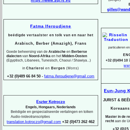
https://www.aqcis.eu
gilles@wan
Fatma Iferoudjene
beëdigde vertaalster en tolk van en naar het
Arabisch, Berber (Amazigh), Frans
particulieren en
Goede beheersing van de
Arabische
en
Berberse
EN
dialecten
van
Noord-
Afrika
en het
Midden-
Oosten
(Egyptisch, Libanees, Tunesisch, Chaoui / Shawiya...)
+32 (0)494 10 
www
in
Charleroi
en
Bergen
(Mons)
+32 (0)489 66 84 50 -
fatma.iferoudjene@gmail.com
Eun-
Jung 
JURIST & BE
Eszter Kotroczo
Engels, Hongaars, Nederlands
Koreaan
Beëdigde en gespecialiseerde vertalingen en tolken
Master in de r
Audio-
/videotranscripties
recht
aan de Un
translation.kotroczo@gmail.com
+32 (0)473 262 462
+32 (0)15