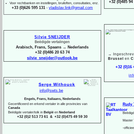
+32 (0)485 94 
Voor rechtbanken en instellingen, bruiloften, consultaties, enz.
+33 (0)626 595 131
-
vladislav.link@gmail.com
Silvie SNEIJDER
Beëdigde vertalingen
Arabisch, Frans, Spaans → Nederlands
+32 (0)486 20 63 74
→
Ingeschrev
silvie_sneijder@outlook.be
Brussel
en
C
+32 (0)16
in
Serge Withouck
info@swts.be
Engels, Frans, Italiaans, Nederlands
Rudy 
Gecertificeerd en erkend vertaler in alle provincies van
Canada
Beëdigde vertaler/tolk in
België
en
Nederland
Beëdigd
+32 (0)2 513 73 61 & +32 (0)475 49 59 30
Master 
-
officie