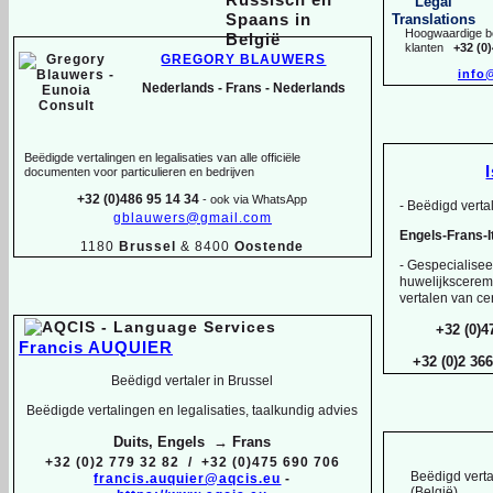
Hoogwaardige be
klanten
+32 (0
GREGORY BLAUWERS
info
Nederlands -
Frans -
Nederlands
Beëdigde vertalingen en legalisaties van alle officiële
documenten voor particulieren en bedrijven
+32 (0)486 95 14 34
-
ook via WhatsApp
-
Beëdigd vertal
gblauwers@gmail.com
Engels-
Frans-
1180
Brussel
& 8400
Oostende
-
Gespecialiseer
huwelijksceremo
vertalen van cer
+32 (0)4
Francis AUQUIER
+32 (0)2 36
Beëdigd vertaler in Brussel
Beëdigde vertalingen en legalisaties, taalkundig advies
Duits, Engels → Frans
+32 (0)2 779 32 82 / +32 (0)475 690 706
Beëdigd verta
francis.auquier@aqcis.eu
-
(België)