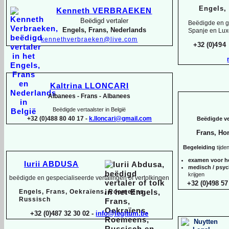
Engels,
Kenneth VERBRAEKEN
Beëdigd vertaler
Beëdigde en ge
Engels, Frans, Nederlands
Spanje en Lu
kennethverbraeken@live.com
+32 (0)
494
Kaltrina LLONCARI
Albanees -
Frans -
Albanees
Beëdigde vertaalster in België
+32 (0)488 80 40 17 -
k.lloncari@gmail.com
Beëdigde ver
Frans, Ho
Begeleiding
tijde
examen voor h
Iurii ABDUSA
medisch / psy
krijgen
beëdigde en gespecialiseerde vertalingen of vertolkingen
+32 (0)498 57
Engels, Frans, Oekraïens, Roemeens,
Russisch
+32 (0)487 32 30 02 -
info@legitum.be