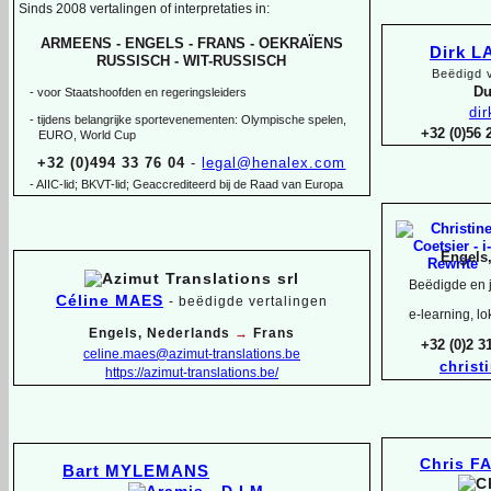
Sinds 2008 vertalingen of interpretaties in:
ARMEENS -
ENGELS -
FRANS -
OEKRAÏENS
Dirk 
RUSSISCH -
WIT-
RUSSISCH
Beëdigd v
Du
-
voor Staatshoofden en regeringsleiders
di
-
tijdens belangrijke sportevenementen: Olympische spelen,
+32 (0)56
EURO, World Cup
+32 (0)494 33 76 04
-
legal@henalex.com
-
AIIC-
lid; BKVT-
lid; Geaccrediteerd bij de Raad van Europa
Engels
Beëdigde en j
Céline MAES
-
beëdigde vertalingen
e-
learning, lo
Engels, Nederlands
→
Frans
+32 (0)2 
celine.maes@azimut-
translations.be
christ
https://azimut-
translations.be/
Chris F
Bart MYLEMANS