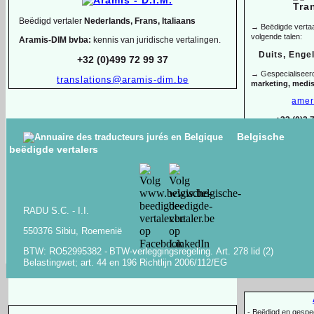
Beëdigd vertaler
Nederlands, Frans, Italiaans
→ Beëdigde vertaal
volgende talen:
Aramis-
DIM bvba:
kennis van juridische vertalingen.
Duits, Enge
+32 (0)499 72 99 37
→ Gespecialiseer
translations@aramis-
dim.be
marketing, medi
amer
+32 (0)2 
Belgische
ANTON KLEVANSKY
beëdigde vertalers
Beëdigde en gespecialiseerde vertaler-
tolk
ENGELS -
FRANS -
NEDERLANDS -
OEKRAÏENS -
Arbër H
RUSSISCH -
WIT-
RUSSISCH
Alban
-
Lid van AIIC & BKVT, geaccrediteerd bij de Raad van Europa
+32 (0)488 49
RADU S.C. -
I.I.
en VN-
organisaties
Bachelor of L
-
550376 Sibiu, Roemenië
-
Tolkopdrachten voor staatshoofden en regeringsleiders
en -
tolken
-
Copywriting, o
+32 (0)494 03 05 67
-
anton@klevansky.com
BTW: RO52995382 -
BTW-
verleggingsregeling.
Art.
278 lid (2)
www.klevansky.com
Belastingwet;
art.
44 en 196 Richtlijn 2006/112/EG
-
Beëdigd en gespeci