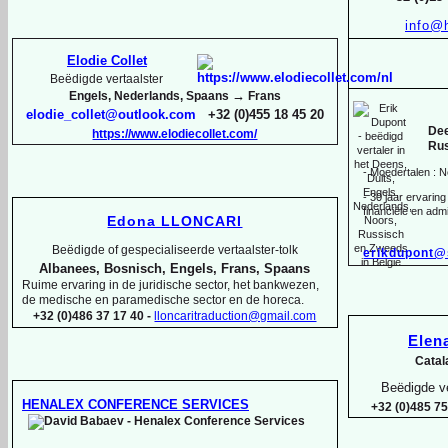
info@
Elodie Collet
Beëdigde vertaalster
→
Engels, Nederlands, Spaans
Frans
elodie_collet@outlook.com
+32 (0)455 18 45 20
Dee
https://www.elodiecollet.com/
Rus
-
Moedertalen : N
-
30 jaar ervaring 
financiële en admi
Edona LLONCARI
Beëdigde of gespecialiseerde vertaalster-
tolk
erikdupont@
Albanees, Bosnisch, Engels, Frans, Spaans
Ruime ervaring in de juridische sector, het bankwezen,
de medische en paramedische sector en de horeca.
+32 (0)486 37 17 40 -
lloncaritraduction@gmail.com
Ele
Catal
Beëdigde ve
HENALEX CONFERENCE SERVICES
+32 (0)485 75