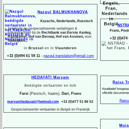
Nazgul BALMUKHANOVA
Kazachs, Nederlands, Russisch
NSTR
beëdigde en gespecialiseerde vertalingen &
Frans, Pool
tolkopdrachten bij de
Rechtbank van Eerste Aanleg,
Raadkamer, Hof van Beroep, Hof van Assisen,
voor
+32 (0)474
huwelijken...
in
Brussel
en in
Vlaanderen
+32 (0)494 61 59 11 -
nazgul.translation@gmail.com
HEDAYATI Maryam
Raiss T
Beëdigde vertaalster en tolk
Kwalitatief hoogwa
officiële documente
Farsi
(Perzisch, Iraans),
Dari, Frans
Raiss
maryamhedayati@hotmail.com
+32 (0)477 51 86 52
Gespecialiseerde vertaalster in België en Frankrijk
Moi