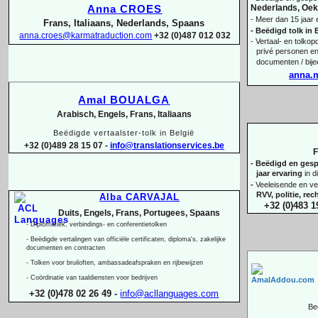
Nederlands, Oekr
Anna CROES
-
Meer dan 15 jaar 
Frans, Italiaans, Nederlands, Spaans
-
Beëdigd tolk in 
anna.croes@karmatraduction.com
+32 (0)487 012 032
-
Vertaal-
en tolkopd
privé personen en
documenten / bij
anna.
Amal BOUALGA
Arabisch, Engels, Frans, Italiaans
Beëdigde vertaalster-
tolk in België
+32 (0)489 28 15 07 -
info@translationservices.be
F
-
Beëdigd en gespe
jaar ervaring
in d
-
Veeleisende en ve
RVV, politie, re
Alba CARVAJAL
+32 (0)483 1
Duits, Engels, Frans, Portugees, Spaans
-
Diplomatiek, verbindings-
en conferentietolken
-
Beëdigde vertalingen van officiële certificaten, diploma's, zakelijke
documenten en contracten
-
Tolken voor bruiloften, ambassadeafspraken en rijbewijzen
-
Coördinatie van taaldiensten voor bedrijven
+32 (0)478 02 26 49 -
info@acllanguages.com
Be