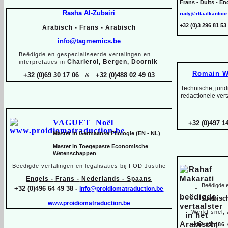
Frans -
Duits -
Eng
Rasha Al-
Zubairi
rudy@rttaalkantoor
+32 (0)3 296 81 
Arabisch -
Frans -
Arabisch
info@tagmemics.be
Beëdigde en gespecialiseerde vertalingen en
Charleroi, Bergen, Doornik
interpretaties in
Romain W
+32 (0)69 30 17 06
&
+32 (0)488 02 49 03
Technische, juri
redactionele vert
VAGUET Noël
+32 (0)497 14
Master in Germaanse Filologie (EN -
NL)
Master in Toegepaste Economische
Wetenschappen
Beëdigde vertalingen en legalisaties bij FOD Justitie
Engels -
Frans -
Nederlands -
Spaans
Beëdigde e
+32 (0)496 64 49 38 -
info@proidiomatraduction.be
Arabisc
www.proidiomatraduction.be
Werkt snel,
+32 (0)486