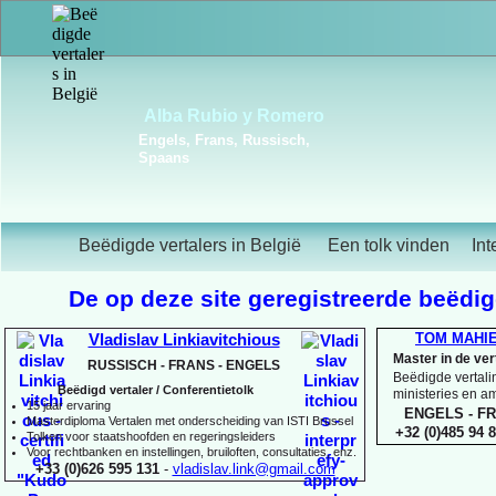
Frédérique Christiaens
Engels, Frans, Portugees,
Spaans
Beëdigde vertalers in België
Een tolk vinden
Int
De op deze site geregistreerde beëdigd
TOM MAHI
Vladislav Linkiavitchious
Master in de ve
RUSSISCH -
FRANS -
ENGELS
Beëdigde vertalin
Beëdigd vertaler / Conferentietolk
ministeries en 
15 jaar ervaring
ENGELS -
FR
Master
diploma Vertalen met onderscheiding van ISTI Brussel
+32 (0)485 94 8
Tolken voor staatshoofden en regeringsleiders
Voor rechtbanken en instellingen, bruiloften, consultaties, enz.
+33 (0)626 595 131
-
vladislav.link@gmail.com