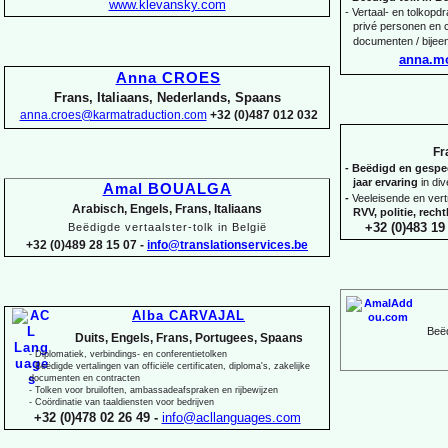
www.klevansky.com
-
Vertaal-
en tolkopdra
privé personen en c
documenten / bijee
anna.m
Anna CROES
Frans, Italiaans, Nederlands, Spaans
anna.croes@karmatraduction.com
+32 (0)487 012 032
Fr
-
Beëdigd en gespeci
jaar ervaring
in di
Amal BOUALGA
-
Veeleisende en ver
Arabisch, Engels, Frans, Italiaans
RVV, politie, rec
+32 (0)483 19 
Beëdigde vertaalster-
tolk in België
+32 (0)489 28 15 07 -
info@translationservices.be
Alba CARVAJAL
Beëd
Duits, Engels, Frans, Portugees, Spaans
-
Diplomatiek, verbindings-
en conferentietolken
-
Beëdigde vertalingen van officiële certificaten, diploma's, zakelijke
documenten en contracten
-
Tolken voor bruiloften, ambassadeafspraken en rijbewijzen
-
Coördinatie van taaldiensten voor bedrijven
+32 (0)478 02 26 49 -
info@acllanguages.com