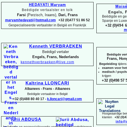
HEDAYATI Maryam
Mois
Beëdigde vertaalster en tolk
Engels, 
Farsi
(Perzisch, Iraans),
Dari, Frans
Beëdigde en ges
maryamhedayati@hotmail.com
+32 (0)477 51 86 52
Spanje en Lux
Gespecialiseerde vertaalster in België en Frankrijk
+32 (0)
494 6
m
Kenneth VERBRAEKEN
Beëdigd vertaler
Beëdigde vert
Engels, Frans, Nederlands
Frans, Hon
kennethverbraeken@live.com
Begeleiding
tijdens
examen voor he
medisch / psyc
krijgen
+32 (0)498 57 5
Kaltrina LLONCARI
Albanees -
Frans -
Albanees
Beëdigde vertaalster in België
+32 (0)488 80 40 17 -
k.lloncari@gmail.com
Hoogwaardige beëd
klanten
+32 (0)4
Iurii ABDUSA
info@
beëdigde en gespecialiseerde vertalingen of vertolkingen