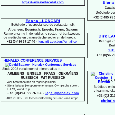
https://www.elodiecollet.com/
Elen
Catala
Beëdigde ver
+32 (0)485 75 1
Edona LLONCARI
Beëdigde of gespecialiseerde vertaalster-
tolk
Albanees, Bosnisch, Engels, Frans, Spaans
Ruime ervaring in de juridische sector, het bankwezen,
Dirk L
de medische en paramedische sector en de horeca.
Beëdigd ve
+32 (0)486 37 17 40 -
lloncaritraduction@gmail.com
Duit
dir
+32 (0)56 
HENALEX CONFERENCE SERVICES
Sinds 2008 vertalingen of interpretaties in:
ARMEENS -
ENGELS -
FRANS -
OEKRAÏENS
RUSSISCH -
WIT-
RUSSISCH
Engels, 
-
voor Staatshoofden en regeringsleiders
-
tijdens belangrijke sportevenementen: Olympische spelen,
Beëdigde en jur
EURO, World Cup
e-
learning, lok
+32 (0)494 33 76 04
-
legal@henalex.com
+32 (0)2 3
-
AIIC-
lid; BKVT-
lid; Geaccrediteerd bij de Raad van Europa
christi