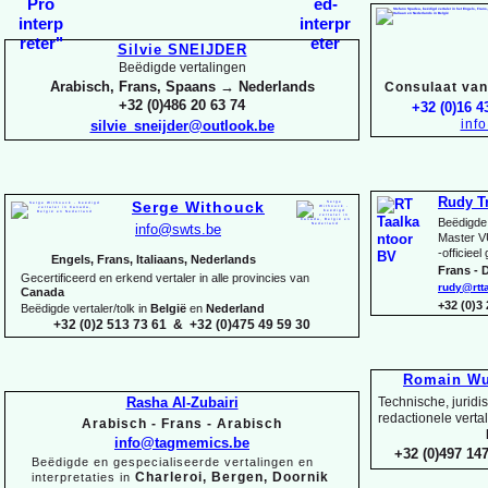
Silvie SNEIJDER
Beëdigde vertalingen
Arabisch, Frans, Spaans → Nederlands
Consulaat van 
+32 (0)486 20 63 74
+32 (0)16 4
inf
silvie_sneijder@outlook.be
Rudy T
Serge Withouck
Beëdigde 
info@swts.be
Master V
-
officieel
Engels, Frans, Italiaans, Nederlands
Frans -
D
Gecertificeerd en erkend vertaler in alle provincies van
rudy@rtt
Canada
+32 (0)3
Beëdigde vertaler/tolk in
België
en
Nederland
+32 (0)2 513 73 61 & +32 (0)475 49 59 30
Romain Wu
Rasha Al-
Zubairi
Technische, juridi
redactionele verta
Arabisch -
Frans -
Arabisch
info@tagmemics.be
+32 (0)497 147
Beëdigde en gespecialiseerde vertalingen en
Charleroi, Bergen, Doornik
interpretaties in