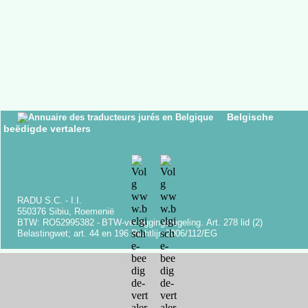
Belgische
beëdigde vertalers
RADU S.C. -
I.I.
550376 Sibiu, Roemenië
BTW: RO52995382 -
BTW-
verleggingsregeling.
Art.
278 lid (2)
Belastingwet;
art.
44 en 196 Richtlijn 2006/112/EG