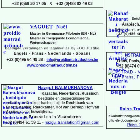
+32 (0)69 30 17 06
&
+32 (0)488 02 49 03
Beëdi
Arabisch,
VAGUET Noël
Werkt snel, a
Master in Germaanse Filologie (EN -
NL)
+32 (0)486 4
Master in Toegepaste Economische
Wetenschappen
Beëdigde vertalingen en legalisaties bij FOD Justitie
Engels -
Frans -
Nederlands -
Spaans
NSTRA
+32 (0)496 64 49 38 -
info@proidiomatraduction.be
Frans, Pools
www.proidiomatraduction.be
+32 (0)474 6
Nazgul BALMUKHANOVA
Kazachs, Nederlands, Russisch
beëdigde en gespecialiseerde
vertalingen &
tolkopdrachten bij de
Rechtbank van
Eerste Aanleg, Raadkamer, Hof van Beroep, Hof van
Raiss Tr
Assisen,
voor
huwelijken...
Kwalitatief hoogwaar
in
Brussel
en in
Vlaanderen
officiële documenten
+32 (0)494 61 59 11 -
nazgul.translation@gmail.com
Raiss
.