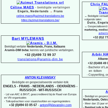
Chris F
Céline MAES
-
beëdigde vertalingen
Engels, Nederlands
→
Frans
celine.maes@azimut-
translations.be
→ Beëdigde vertaals
volgende talen:
https://azimut-
translations.be/
Duits, Engels
→ Gespecialiseerd 
marketing, medis
ameri
+32 (0)2 7
Bart MYLEMANS
Beëdigd vertaler
Nederlands, Frans, Italiaans
Aramis-
DIM bvba:
kennis van juridische vertalingen.
Arbër HA
+32 (0)499 72 99 37
Albane
translations@aramis-
dim.be
+32 (0)488 49 
Bachelor of Law
-
en -
tolken
-
Copywriting, on
ANTON KLEVANSKY
Beëdigde en gespecialiseerde vertaler-
tolk
ENGELS -
FRANS -
NEDERLANDS -
OEKRAÏENS -
RUSSISCH -
WIT-
RUSSISCH
A
-
Lid van AIIC & BKVT, geaccrediteerd bij de Raad van Europa
-
Beëdigd en gespecia
en VN-
organisaties
Nederlands, Oekra
-
Tolkopdrachten voor staatshoofden en regeringsleiders
-
Meer dan 15 jaar er
+32 (0)494 03 05 67
-
anton@klevansky.com
-
Beëdigd tolk in Be