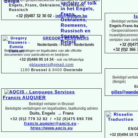
Engels, Frans, Oekraïens, Roemeens,
Russisch
+32 (0)487 32 30 02 -
info@legitum.be
I
-
Beëdigd vertaler
Engels-
Frans-
It
-
Gespecialiseerd 
huwelijksceremoni
GREGORY BLAUWERS
vertalen van cert
+32 (0)47
Nederlands -
Frans -
Nederlands
+32 (0)2 366
Beëdigde vertalingen en legalisaties van alle officiële
documenten voor particulieren en bedrijven
+32 (0)486 95 14 34
-
ook via WhatsApp
gblauwers@gmail.com
1180
Brussel
& 8400
Oostende
Beëdigd vertale
(België)
En
gilles@wand
Francis AUQUIER
Beëdigd vertaler in Brussel
Beëdigde vertalingen en legalisaties, taalkundig advies
Duits, Engels → Frans
+32 (0)2 779 32 82 / +32 (0)475 690 706
francis.auquier@aqcis.eu
-
https://www.aqcis.eu
ENG
+32 (0)494 10 72