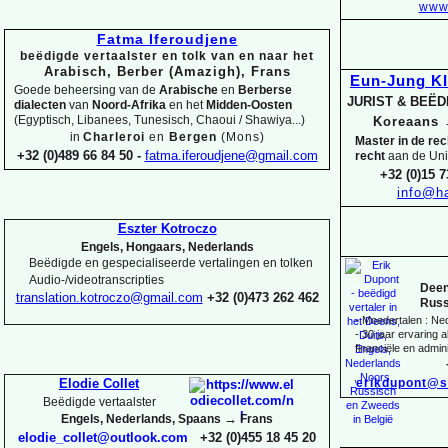
www.
Fatma Iferoudjene
beëdigde vertaalster en tolk van en naar het
Arabisch, Berber (Amazigh), Frans
Eun-
Jung K
Goede beheersing van de
Arabische
en
Berberse
JURIST & BEË
dialecten
van
Noord-
Afrika
en het
Midden-
Oosten
(Egyptisch, Libanees, Tunesisch, Chaoui / Shawiya...)
Koreaans
in
Charleroi
en
Bergen
(Mons)
Master in de re
+32 (0)489 66 84 50 -
fatma.iferoudjene@gmail.com
recht
aan de Uni
+32 (0)15 7
info@ha
Eszter Kotroczo
Engels, Hongaars, Nederlands
Beëdigde en gespecialiseerde vertalingen en tolken
Audio-
/videotranscripties
Deen
translation.kotroczo@gmail.com
+32 (0)473 262 462
Russ
-
Moedertalen : Ne
-
30 jaar ervaring al
financiële en admini
erikdupont@s
Elodie Collet
Beëdigde vertaalster
→
Engels, Nederlands, Spaans
Frans
elodie_collet@outlook.com
+32 (0)455 18 45 20