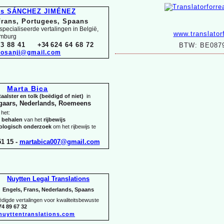
és SÁNCHEZ JIMÉNEZ
Frans, Portugees, Spaans
pecialiseerde vertalingen in België,
www.translator
emburg
3 88 41
+34
624 64 68 72
BTW: BE0879
osanji@gmail.com
Marta Bica
aalster en tolk (beëdigd of niet)
in
gaars, Nederlands, Roemeens
 het:
t behalen
van het
rijbewijs
hologisch onderzoek
om het rijbewijs te
1 15 -
martabica007@gmail.com
Nuytten Legal Translations
Engels, Frans, Nederlands, Spaans
igde vertalingen voor kwaliteitsbewuste
74 89 67 32
nuyttentranslations.com