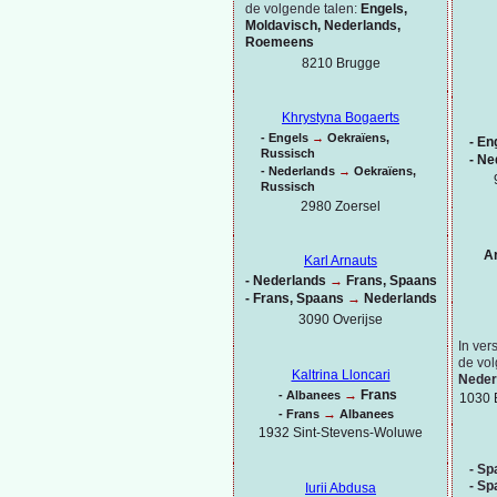
de volgende talen:
Engels,
Moldavisch, Nederlands,
Roemeens
8210 Brugge
Khrystyna Bogaerts
-
Engels
→
Oekraïens,
-
Eng
Russisch
-
Ne
-
Nederlands
→
Oekraïens,
Russisch
2980 Zoersel
A
Karl Arnauts
-
Nederlands
→
Frans, Spaans
-
Frans, Spaans
→
Nederlands
3090 Overijse
In ver
de vol
Kaltrina Lloncari
Neder
→
Frans
-
Albanees
1030 
→
-
Frans
Albanees
1932 Sint-
Stevens-
Woluwe
-
Spa
-
Spa
Iurii Abdusa