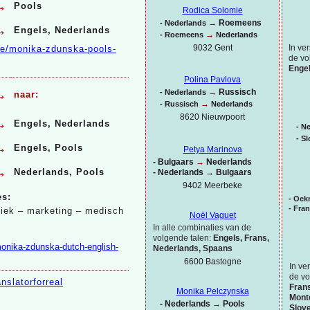
→
Pools
Rodica Solomie
→
Roemeens
-
Nederlands
→
Engels, Nederlands
→
-
Roemeens
Nederlands
In ve
9032 Gent
be/monika-
zdunska-
pools-
de vo
Engel
Polina Pavlova
→
→
Russisch
-
Nederlands
naar:
→
-
Russisch
Nederlands
8620 Nieuwpoort
→
Engels, Nederlands
-
Ne
-
Sl
→
Engels, Pools
Petya Marinova
-
Bulgaars
→
Nederlands
→
Nederlands, Pools
-
Nederlands
→
Bulgaars
9402 Meerbeke
es:
-
Oekr
-
Fra
hniek – marketing – medisch
Noël Vaguet
In alle combinaties van de
volgende talen:
Engels, Frans,
monika-
zdunska-
dutch-
english-
Nederlands, Spaans
6600 Bastogne
In ve
de vo
nslatorforreal
Frans
Monika Pelczynska
Monte
-
Nederlands
→
Pools
Slov