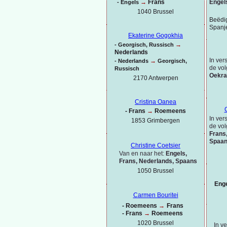
Engel
→
Frans
-
Engels
1040 Brussel
Beëdig
Spanj
Ekaterine Gogokhia
→
-
Georgisch, Russisch
Nederlands
In ver
→
-
Nederlands
Georgisch,
de vol
Russisch
Oekra
2170 Antwerpen
Cristina Oanea
-
Frans
→
Roemeens
In ver
1853 Grimbergen
de vol
Frans
Spaa
Christine Coetsier
Van en naar het:
Engels,
Frans, Nederlands, Spaans
1050 Brussel
Eng
Carmen Bouritei
-
Roemeens
→
Frans
-
Frans
→
Roemeens
1020 Brussel
In v