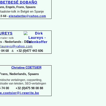
a BETBESÉ DOBAÑO
ans, Engels, Frans, Spaans
taalster-
tolk in België en Spanje
5 68 -
elenabetbe@yahoo.com
AUREYS
rtaler-
tolk
s -
Nederlands -
Duits
k.laureys@yahoo.com
29 04 68
&
+32 (0)477 443 606
Christine COETSIER
Frans, Nederlands, Spaans
idische vertalingen, copywriting,
alisatie van teksten, SEO-
vertalingen
15 74 00 +32 (0)475 98 08 88
ne.coetsier@i-
rewrite.be