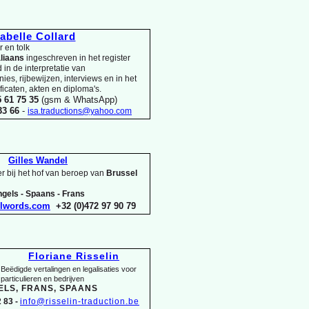
sabelle Collard
 en tolk
aliaans
ingeschreven in het register
in de interpretatie van
es, rijbewijzen, interviews en in het
ificaten, akten en diploma's.
5 61 75 35
(gsm & WhatsApp)
 33 66
-
isa.traductions@yahoo.com
Gilles Wandel
r bij het hof van beroep van
Brussel
gels -
Spaans -
Frans
elwords.com
+32 (0)472 97 90 79
Floriane Risselin
Beëdigde vertalingen en legalisaties voor
particulieren en bedrijven
ELS, FRANS, SPAANS
 83 -
info@risselin-
traduction.be