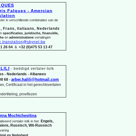
ALQUES
ter in verschillende combinaties van de
, Frans, Italiaans, Nederlands
in
specificaties
,
juridische, financiële,
che
en
administratieve
vertalingen
c.translation@skynet.be
71 26 04
&
+32 (0)475 53 13 47
LILI
-
beëdigd vertaler-
tolk
es -
Nederlands -
Albanees
arber.halili@hotmail.com
08 68 -
s, Certificaat in het gerechtsvertalen
dertiteling, proeflezen
nna Mochtchevitina
Engels,
liseerd vertaler-
tolk in het:
ïens, Russisch, Wit-
Russisch
varing
lgië en Nederland