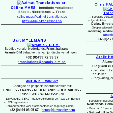
Chris F
Céline MAES
-
beëdigde vertalingen
Engels, Nederlands
→
Frans
celine.maes@azimut-
translations.be
→ Beëdigde vertaals
volgende talen:
https://azimut-
translations.be/
Duits, Engels
→ Gespecialiseerd 
marketing, medis
ameri
+32 (0)2 7
Bart MYLEMANS
Beëdigd vertaler
Nederlands, Frans, Italiaans
Aramis-
DIM bvba:
kennis van juridische vertalingen.
Arbër HA
+32 (0)499 72 99 37
Albane
translations@aramis-
dim.be
+32 (0)488 49 
Bachelor of Law
-
en -
tolken
-
Copywriting, on
ANTON KLEVANSKY
Beëdigde en gespecialiseerde vertaler-
tolk
ENGELS -
FRANS -
NEDERLANDS -
OEKRAÏENS -
RUSSISCH -
WIT-
RUSSISCH
A
-
Lid van AIIC & BKVT, geaccrediteerd bij de Raad van Europa
-
Beëdigd en gespecia
en VN-
organisaties
Nederlands, Oekra
-
Tolkopdrachten voor staatshoofden en regeringsleiders
-
Meer dan 15 jaar er
+32 (0)494 03 05 67
-
anton@klevansky.com
-
Beëdigd tolk in Be