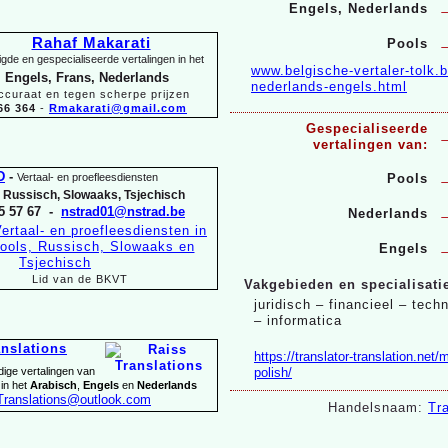
Engels, Nederlands
Rahaf Makarati
Pools
gde en gespecialiseerde vertalingen in het
www.belgische-
vertaler-
tolk.
 Engels, Frans, Nederlands
nederlands-
engels.html
ccuraat en tegen scherpe prijzen
66 364
-
Rmakarati@gmail.com
Gespecialiseerde
vertalingen van:
D
-
Vertaal-
en proefleesdiensten
Pools
, Russisch, Slowaaks, Tsjechisch
5 57 67 -
nstrad01@nstrad.be
Nederlands
Engels
Lid van de BKVT
Vakgebieden en specialisati
juridisch – financieel – tec
– informatica
anslations
https://translator-
translation.net/
dige vertalingen van
polish/
 in het
Arabisch
,
Engels
en
Nederlands
Translations@outlook.com
Handelsnaam:
Tra