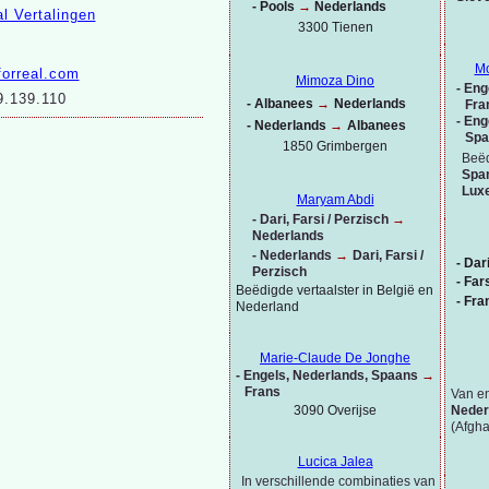
-
Pools
→
Nederlands
3300 Tienen
Mo
forreal.com
Mimoza Dino
-
Enge
.139.110
-
Albanees
→
Nederlands
Fra
-
Enge
-
Nederlands
→
Albanees
Spa
1850 Grimbergen
Beëd
Spa
Lux
Maryam Abdi
-
Dari, Farsi / Perzisch
→
Nederlands
-
Nederlands
→
Dari, Farsi /
-
Dar
Perzisch
-
Fars
Beëdigde vertaalster in België en
-
Fra
Nederland
Marie-
Claude De Jonghe
-
Engels, Nederlands,
Spaans
→
Frans
Van en
3090 Overijse
Neder
(Afgha
Lucica Jalea
In verschillende combinaties van