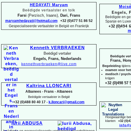
HEDAYATI Maryam
Mois
Beëdigde vertaalster en tolk
Engels, 
Farsi
(Perzisch, Iraans),
Dari, Frans
Beëdigde en ges
maryamhedayati@hotmail.com
+32 (0)477 51 86 52
Spanje en Lux
Gespecialiseerde vertaalster in België en Frankrijk
+32 (0)
494 6
m
Kenneth VERBRAEKEN
Beëdigd vertaler
Beëdigde vert
Engels, Frans, Nederlands
Frans, Hon
kennethverbraeken@live.com
Begeleiding
tijdens
examen voor he
medisch / psyc
krijgen
+32 (0)498 57 5
Kaltrina LLONCARI
Albanees -
Frans -
Albanees
Beëdigde vertaalster in België
+32 (0)488 80 40 17 -
k.lloncari@gmail.com
Hoogwaardige beëd
klanten
+32 (0)4
Iurii ABDUSA
info@
beëdigde en gespecialiseerde vertalingen of vertolkingen