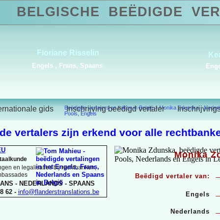
BELGISCHE
BEËDIGDE
VER
Alba Carvajal
Duits, Engels, Frans,
Portugees, Spaans
ernationale gids
Beëdigde vertalers en tolken in België
Inschrijving beëdigd vertaler
>
Monika Zdunska - Nederl
Inschrijving
Pools, Engels
e vertalers zijn erkend voor alle rechtbanke
EU
Monika Z
rtaalkunde
gen en legalisaties bij rechtbanken,
ambassades
Beëdigd vertaler van:
ANS -
NEDERLANDS -
SPAANS
8 62 -
info@flanderstranslations.be
Engels
Nederlands