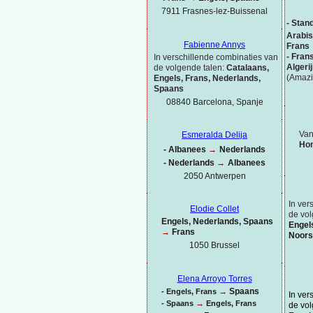
7911 Frasnes-
lez-
Buissenal
-
Stand
Arabis
Fabienne Annys
Frans
-
Fran
In verschillende combinaties van
Algeri
de volgende talen:
Catalaans,
(Amazi
Engels, Frans, Nederlands,
Spaans
08840 Barcelona, Spanje
Van
Esmeralda Delija
Hon
-
Albanees
→
Nederlands
-
Nederlands
→
Albanees
2050 Antwerpen
In ver
Elodie Collet
de vol
Engels, Nederlands, Spaans
Engel
→
Frans
Noors
1050 Brussel
Elena Arroyo Torres
→
Spaans
-
Engels, Frans
In ver
→
-
Spaans
Engels, Frans
de vol