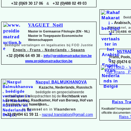
+32 (0)69 30 17 06
&
+32 (0)488 02 49 03
Beëdi
Arabisch,
VAGUET Noël
Werkt snel, a
Master in Germaanse Filologie (EN -
NL)
+32 (0)486 4
Master in Toegepaste Economische
Wetenschappen
Beëdigde vertalingen en legalisaties bij FOD Justitie
Engels -
Frans -
Nederlands -
Spaans
NSTRA
+32 (0)496 64 49 38 -
info@proidiomatraduction.be
Frans, Pools
www.proidiomatraduction.be
+32 (0)474 6
Nazgul BALMUKHANOVA
Kazachs, Nederlands, Russisch
beëdigde en gespecialiseerde
vertalingen &
tolkopdrachten bij de
Rechtbank van
Eerste Aanleg, Raadkamer, Hof van Beroep, Hof van
Raiss Tr
Assisen,
voor
huwelijken...
Kwalitatief hoogwaar
in
Brussel
en in
Vlaanderen
officiële documenten
+32 (0)494 61 59 11 -
nazgul.translation@gmail.com
Raiss
.