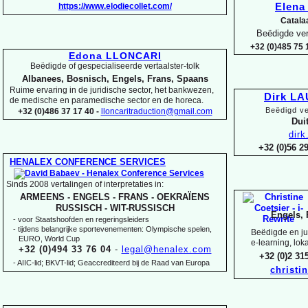
https://www.elodiecollet.com/
Elen
Catala
Beëdigde ver
+32 (0)485 75 1
Edona LLONCARI
Beëdigde of gespecialiseerde vertaalster-
tolk
Albanees, Bosnisch, Engels, Frans, Spaans
Ruime ervaring in de juridische sector, het bankwezen,
Dirk L
de medische en paramedische sector en de horeca.
Beëdigd ve
+32 (0)486 37 17 40 -
lloncaritraduction@gmail.com
Duit
dir
+32 (0)56 
HENALEX CONFERENCE SERVICES
Sinds 2008 vertalingen of interpretaties in:
ARMEENS -
ENGELS -
FRANS -
OEKRAÏENS
RUSSISCH -
WIT-
RUSSISCH
Engels, 
-
voor Staatshoofden en regeringsleiders
-
tijdens belangrijke sportevenementen: Olympische spelen,
Beëdigde en jur
EURO, World Cup
e-
learning, lok
+32 (0)494 33 76 04
-
legal@henalex.com
+32 (0)2 3
-
AIIC-
lid; BKVT-
lid; Geaccrediteerd bij de Raad van Europa
christi