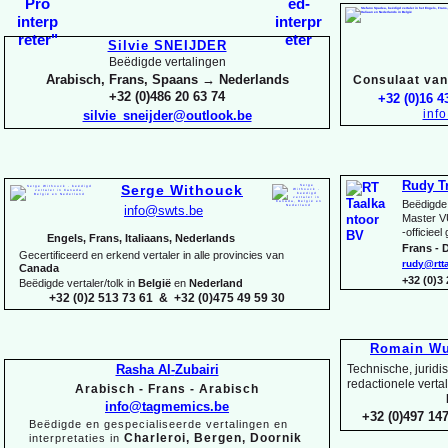
Silvie SNEIJDER
Beëdigde vertalingen
Arabisch, Frans, Spaans → Nederlands
Consulaat van 
+32 (0)486 20 63 74
+32 (0)16 4
inf
silvie_sneijder@outlook.be
Rudy T
Serge Withouck
Beëdigde 
info@swts.be
Master V
-
officieel
Engels, Frans, Italiaans, Nederlands
Frans -
D
Gecertificeerd en erkend vertaler in alle provincies van
rudy@rtt
Canada
+32 (0)3
Beëdigde vertaler/tolk in
België
en
Nederland
+32 (0)2 513 73 61 & +32 (0)475 49 59 30
Romain Wu
Rasha Al-
Zubairi
Technische, juridi
redactionele verta
Arabisch -
Frans -
Arabisch
info@tagmemics.be
+32 (0)497 147
Beëdigde en gespecialiseerde vertalingen en
Charleroi, Bergen, Doornik
interpretaties in