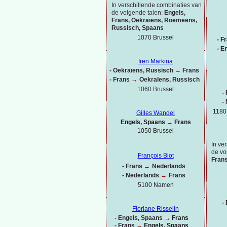
In verschillende combinaties van
de volgende talen:
Engels,
Frans, Oekraïens, Roemeens,
Russisch, Spaans
1070 Brussel
-
Fr
-
En
Iren Markina
-
Oekraïens, Russisch
→
Frans
-
Frans
→
Oekraïens, Russisch
1060 Brussel
-
-
1180
Gilles Wandel
Engels, Spaans
→
Frans
1050 Brussel
In ve
de vo
François Biot
Frans
-
Frans
→
Nederlands
-
Nederlands
→
Frans
5100 Namen
-
D
Floriane Risselin
-
Engels, Spaans
→
Frans
-
Frans
→
Engels, Spaans