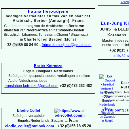
www.
Fatma Iferoudjene
beëdigde vertaalster en tolk van en naar het
Arabisch, Berber (Amazigh), Frans
Eun-
Jung K
Goede beheersing van de
Arabische
en
Berberse
JURIST & BEË
dialecten
van
Noord-
Afrika
en het
Midden-
Oosten
(Egyptisch, Libanees, Tunesisch, Chaoui / Shawiya...)
Koreaans
in
Charleroi
en
Bergen
(Mons)
Master in de re
+32 (0)489 66 84 50 -
fatma.iferoudjene@gmail.com
recht
aan de Uni
+32 (0)15 7
info@ha
Eszter Kotroczo
Engels, Hongaars, Nederlands
Beëdigde en gespecialiseerde vertalingen en tolken
Audio-
/videotranscripties
Deen
translation.kotroczo@gmail.com
+32 (0)473 262 462
Russ
-
Moedertalen : Ne
-
30 jaar ervaring al
financiële en admini
erikdupont@s
Elodie Collet
Beëdigde vertaalster
→
Engels, Nederlands, Spaans
Frans
elodie_collet@outlook.com
+32 (0)455 18 45 20