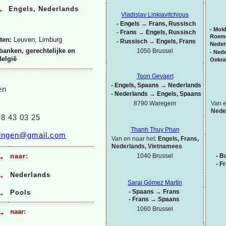
→
Engels, Nederlands
Vladislav Linkiavitchious
-
Engels
→
Frans, Russisch
-
Mold
-
Frans
→
Engels, Russisch
Roeme
ten:
Leuven, Limburg
-
Russisch
→
Engels, Frans
Neder
banken, gerechtelijke en
1050 Brussel
-
Nede
België
Oekra
Toon Gevaert
-
Engels, Spaans
→
Nederlands
en
-
Nederlands
→
Engels, Spaans
Van e
8790 Waregem
Nede
8 43 03 25
Thanh Thuy Phan
alingen@gmail.com
Van en naar het:
Engels, Frans,
Nederlands, Vietnamees
→
1040 Brussel
-
Bu
naar:
-
Fr
→
Nederlands
Sarai Gómez Martín
→
-
Spaans
→
Frans
Pools
-
Frans
→
Spaans
1060 Brussel
→
naar: