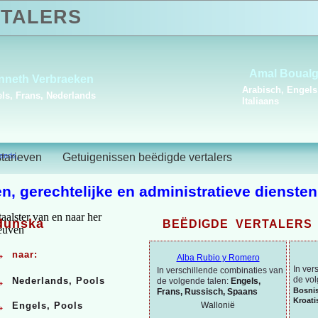
TALERS
Pol Cverle
Abdelm
Nederlands, Sloveens
Arabisch,
ands,
starieven
Getuigenissen beëdigde vertalers
n, gerechtelijke en administratieve diensten
dunska
BEËDIGDE VERTALERS 
→
naar:
Alba Rubio y Romero
In ver
In verschillende combinaties van
→
de vol
Nederlands, Pools
de volgende talen:
Engels,
Bosni
Frans, Russisch, Spaans
Kroati
→
Wallonië
Engels, Pools