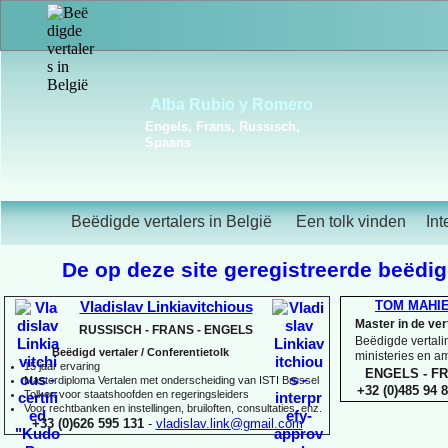
Frédérique Christiaens
Engels, Frans, Portugees,
Spaans
Beëdigde vertalers in België
Een tolk vinden
Int
De op deze site geregistreerde beëdigd
TOM MAHI
Vladislav Linkiavitchious
Master in de ve
RUSSISCH -
FRANS -
ENGELS
Beëdigde vertalin
Beëdigd vertaler / Conferentietolk
ministeries en 
15 jaar ervaring
ENGELS -
FR
Master
diploma Vertalen met onderscheiding van ISTI Brussel
+32 (0)485 94 8
Tolken voor staatshoofden en regeringsleiders
Voor rechtbanken en instellingen, bruiloften, consultaties, enz.
+33 (0)626 595 131
-
vladislav.link@gmail.com