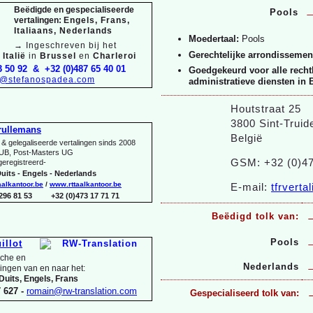
Beëdigde en gespecialiseerde
Pools
vertalingen:
Engels, Frans,
Italiaans, Nederlands
Moedertaal:
Pools
→
Ingeschreven bij het
Gerechtelijke arrondissemen
Italië
in
Brussel
en
Charleroi
3 50 92 & +32 (0)487 65 40 01
Goedgekeurd voor alle recht
o@stefanospadea.com
administratieve diensten in 
Houtstraat 25
3800 Sint-
Truid
rullemans
België
& gelegaliseerde vertalingen sinds 2008
UB, Post-
Masters UG
GSM: +32 (0)47
 geregistreerd-
uits -
Engels -
Nederlands
aalkantoor.be
/
www.rttaalkantoor.be
E-
mail:
tfrvert
 296 81 53 +32 (0)473 17 71 71
Beëdigd tolk van:
Pools
illot
sche en
Nederlands
lingen van en naar het:
Duits, Engels, Frans
 627 -
romain@rw-
translation.com
Gespecialiseerd tolk van: