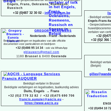
Engels, Frans, Oekraïens, Roemeens,
Russisch
+32 (0)487 32 30 02 -
info@legitum.be
I
-
Beëdigd vertaler
Engels-
Frans-
It
-
Gespecialiseerd 
huwelijksceremoni
GREGORY BLAUWERS
vertalen van cert
+32 (0)47
Nederlands -
Frans -
Nederlands
+32 (0)2 366
Beëdigde vertalingen en legalisaties van alle officiële
documenten voor particulieren en bedrijven
+32 (0)486 95 14 34
-
ook via WhatsApp
gblauwers@gmail.com
1180
Brussel
& 8400
Oostende
Beëdigd vertale
(België)
En
gilles@wand
Francis AUQUIER
Beëdigd vertaler in Brussel
Beëdigde vertalingen en legalisaties, taalkundig advies
Duits, Engels → Frans
+32 (0)2 779 32 82 / +32 (0)475 690 706
francis.auquier@aqcis.eu
-
https://www.aqcis.eu
ENG
+32 (0)494 10 72