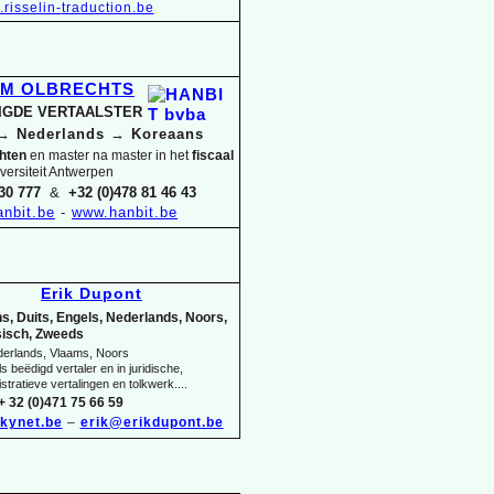
risselin-
traduction.be
IM OLBRECHTS
DIGDE VERTAALSTER
→
Nederlands
→
Koreaans
chten
en master na master in het
fiscaal
versiteit Antwerpen
30 777
&
+32 (0)478 81 46 43
nbit.be
-
www.hanbit.be
Erik Dupont
s, Duits, Engels, Nederlands, Noors,
isch, Zweeds
derlands, Vlaams, Noors
s beëdigd vertaler en in juridische,
stratieve vertalingen en tolkwerk....
+ 32 (0)471 75 66 59
kynet.be
–
erik@erikdupont.be