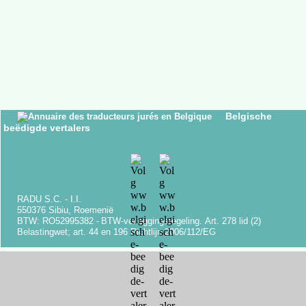
Belgische
beëdigde vertalers
RADU S.C. -
I.I.
550376 Sibiu, Roemenië
BTW: RO52995382 -
BTW-
verleggingsregeling.
Art.
278 lid (2)
Belastingwet;
art.
44 en 196 Richtlijn 2006/112/EG