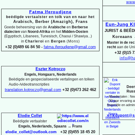
www.
Fatma Iferoudjene
beëdigde vertaalster en tolk van en naar het
Arabisch, Berber (Amazigh), Frans
Eun-
Jung K
Goede beheersing van de
Arabische
en
Berberse
JURIST & BEË
dialecten
van
Noord-
Afrika
en het
Midden-
Oosten
(Egyptisch, Libanees, Tunesisch, Chaoui / Shawiya...)
Koreaans
in
Charleroi
en
Bergen
(Mons)
Master in de re
+32 (0)489 66 84 50 -
fatma.iferoudjene@gmail.com
recht
aan de Uni
+32 (0)15 7
info@ha
Eszter Kotroczo
Engels, Hongaars, Nederlands
Beëdigde en gespecialiseerde vertalingen en tolken
Audio-
/videotranscripties
Deen
translation.kotroczo@gmail.com
+32 (0)473 262 462
Russ
-
Moedertalen : Ne
-
30 jaar ervaring al
financiële en admini
erikdupont@s
Elodie Collet
Beëdigde vertaalster
→
Engels, Nederlands, Spaans
Frans
elodie_collet@outlook.com
+32 (0)455 18 45 20