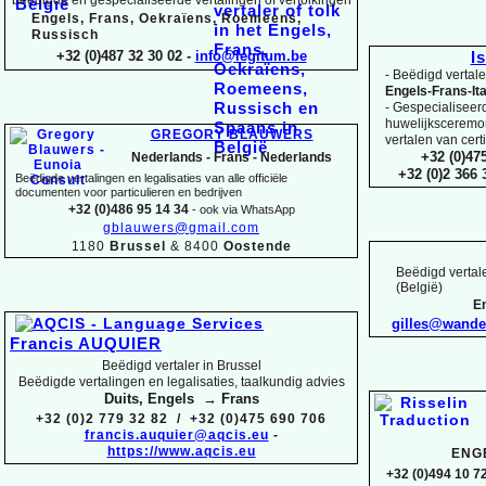
Engels, Frans, Oekraïens, Roemeens,
Russisch
+32 (0)487 32 30 02 -
info@legitum.be
I
-
Beëdigd vertaler
Engels-
Frans-
It
-
Gespecialiseerd 
huwelijksceremoni
GREGORY BLAUWERS
vertalen van cert
+32 (0)47
Nederlands -
Frans -
Nederlands
+32 (0)2 366
Beëdigde vertalingen en legalisaties van alle officiële
documenten voor particulieren en bedrijven
+32 (0)486 95 14 34
-
ook via WhatsApp
gblauwers@gmail.com
1180
Brussel
& 8400
Oostende
Beëdigd vertale
(België)
En
gilles@wand
Francis AUQUIER
Beëdigd vertaler in Brussel
Beëdigde vertalingen en legalisaties, taalkundig advies
Duits, Engels → Frans
+32 (0)2 779 32 82 / +32 (0)475 690 706
francis.auquier@aqcis.eu
-
https://www.aqcis.eu
ENG
+32 (0)494 10 72