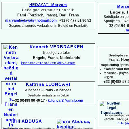
HEDAYATI Maryam
Mois
Beëdigde vertaalster en tolk
Engels, 
Farsi
(Perzisch, Iraans),
Dari, Frans
Beëdigde en ges
maryamhedayati@hotmail.com
+32 (0)477 51 86 52
Spanje en Lux
Gespecialiseerde vertaalster in België en Frankrijk
+32 (0)
494 6
m
Kenneth VERBRAEKEN
Beëdigd vertaler
Beëdigde vert
Engels, Frans, Nederlands
Frans, Hon
kennethverbraeken@live.com
Begeleiding
tijdens
examen voor he
medisch / psyc
krijgen
+32 (0)498 57 5
Kaltrina LLONCARI
Albanees -
Frans -
Albanees
Beëdigde vertaalster in België
+32 (0)488 80 40 17 -
k.lloncari@gmail.com
Hoogwaardige beëd
klanten
+32 (0)4
Iurii ABDUSA
info@
beëdigde en gespecialiseerde vertalingen of vertolkingen