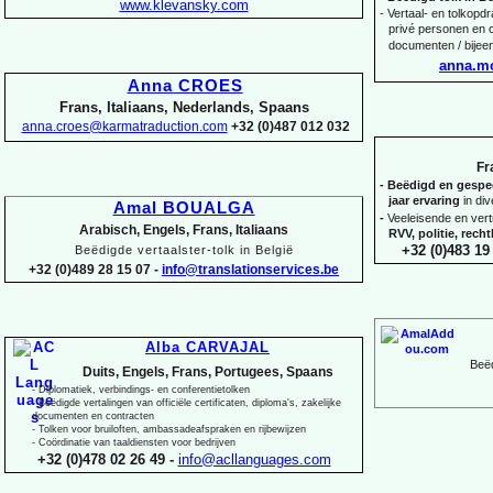
www.klevansky.com
-
Vertaal-
en tolkopdra
privé personen en c
documenten / bijee
anna.m
Anna CROES
Frans, Italiaans, Nederlands, Spaans
anna.croes@karmatraduction.com
+32 (0)487 012 032
Fr
-
Beëdigd en gespeci
jaar ervaring
in di
Amal BOUALGA
-
Veeleisende en ver
Arabisch, Engels, Frans, Italiaans
RVV, politie, rec
+32 (0)483 19 
Beëdigde vertaalster-
tolk in België
+32 (0)489 28 15 07 -
info@translationservices.be
Alba CARVAJAL
Beëd
Duits, Engels, Frans, Portugees, Spaans
-
Diplomatiek, verbindings-
en conferentietolken
-
Beëdigde vertalingen van officiële certificaten, diploma's, zakelijke
documenten en contracten
-
Tolken voor bruiloften, ambassadeafspraken en rijbewijzen
-
Coördinatie van taaldiensten voor bedrijven
+32 (0)478 02 26 49 -
info@acllanguages.com