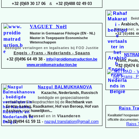
+32 (0)69 30 17 06
&
+32 (0)488 02 49 03
Beëdi
Arabisch,
VAGUET Noël
Werkt snel, a
Master in Germaanse Filologie (EN -
NL)
+32 (0)486 4
Master in Toegepaste Economische
Wetenschappen
Beëdigde vertalingen en legalisaties bij FOD Justitie
Engels -
Frans -
Nederlands -
Spaans
NSTRA
+32 (0)496 64 49 38 -
info@proidiomatraduction.be
Frans, Pools
www.proidiomatraduction.be
+32 (0)474 6
Nazgul BALMUKHANOVA
Kazachs, Nederlands, Russisch
beëdigde en gespecialiseerde
vertalingen &
tolkopdrachten bij de
Rechtbank van
Eerste Aanleg, Raadkamer, Hof van Beroep, Hof van
Raiss Tr
Assisen,
voor
huwelijken...
Kwalitatief hoogwaar
in
Brussel
en in
Vlaanderen
officiële documenten
+32 (0)494 61 59 11 -
nazgul.translation@gmail.com
Raiss
.