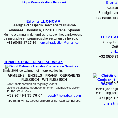
https://www.elodiecollet.com/
Elen
Catala
Beëdigde ver
+32 (0)485 75 1
Edona LLONCARI
Beëdigde of gespecialiseerde vertaalster-
tolk
Albanees, Bosnisch, Engels, Frans, Spaans
Ruime ervaring in de juridische sector, het bankwezen,
Dirk L
de medische en paramedische sector en de horeca.
Beëdigd ve
+32 (0)486 37 17 40 -
lloncaritraduction@gmail.com
Duit
dir
+32 (0)56 
HENALEX CONFERENCE SERVICES
Sinds 2008 vertalingen of interpretaties in:
ARMEENS -
ENGELS -
FRANS -
OEKRAÏENS
RUSSISCH -
WIT-
RUSSISCH
Engels, 
-
voor Staatshoofden en regeringsleiders
-
tijdens belangrijke sportevenementen: Olympische spelen,
Beëdigde en jur
EURO, World Cup
e-
learning, lok
+32 (0)494 33 76 04
-
legal@henalex.com
+32 (0)2 3
-
AIIC-
lid; BKVT-
lid; Geaccrediteerd bij de Raad van Europa
christi