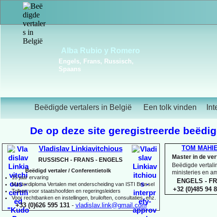
Frédérique Christiaens
Engels, Frans, Portugees,
Spaans
Beëdigde vertalers in België
Een tolk vinden
Int
De op deze site geregistreerde beëdigd
TOM MAHI
Vladislav Linkiavitchious
Master in de ve
RUSSISCH -
FRANS -
ENGELS
Beëdigde vertalin
Beëdigd vertaler / Conferentietolk
ministeries en 
15 jaar ervaring
ENGELS -
FR
Master
diploma Vertalen met onderscheiding van ISTI Brussel
+32 (0)485 94 8
Tolken voor staatshoofden en regeringsleiders
Voor rechtbanken en instellingen, bruiloften, consultaties, enz.
+33 (0)626 595 131
-
vladislav.link@gmail.com