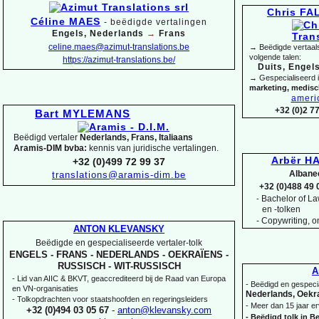
Chris F
Céline MAES
-
beëdigde vertalingen
Engels, Nederlands
→
Frans
celine.maes@azimut-
translations.be
→ Beëdigde vertaals
volgende talen:
https://azimut-
translations.be/
Duits, Engels
→ Gespecialiseerd 
marketing, medis
ameri
+32 (0)2 7
Bart MYLEMANS
Beëdigd vertaler
Nederlands, Frans, Italiaans
Aramis-
DIM bvba:
kennis van juridische vertalingen.
Arbër HA
+32 (0)499 72 99 37
Albane
translations@aramis-
dim.be
+32 (0)488 49 
Bachelor of Law
-
en -
tolken
-
Copywriting, on
ANTON KLEVANSKY
Beëdigde en gespecialiseerde vertaler-
tolk
ENGELS -
FRANS -
NEDERLANDS -
OEKRAÏENS -
RUSSISCH -
WIT-
RUSSISCH
A
-
Lid van AIIC & BKVT, geaccrediteerd bij de Raad van Europa
-
Beëdigd en gespecia
en VN-
organisaties
Nederlands, Oekra
-
Tolkopdrachten voor staatshoofden en regeringsleiders
-
Meer dan 15 jaar er
+32 (0)494 03 05 67
-
anton@klevansky.com
-
Beëdigd tolk in Be