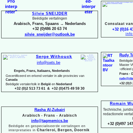
Silvie SNEIJDER
Beëdigde vertalingen
Arabisch, Frans, Spaans → Nederlands
Consulaat van 
+32 (0)486 20 63 74
+32 (0)16 4
inf
silvie_sneijder@outlook.be
Rudy T
Serge Withouck
Beëdigde 
info@swts.be
Master V
-
officieel
Engels, Frans, Italiaans, Nederlands
Frans -
D
Gecertificeerd en erkend vertaler in alle provincies van
rudy@rtt
Canada
+32 (0)3
Beëdigde vertaler/tolk in
België
en
Nederland
+32 (0)2 513 73 61 & +32 (0)475 49 59 30
Romain Wu
Rasha Al-
Zubairi
Technische, juridi
redactionele verta
Arabisch -
Frans -
Arabisch
info@tagmemics.be
+32 (0)497 147
Beëdigde en gespecialiseerde vertalingen en
Charleroi, Bergen, Doornik
interpretaties in